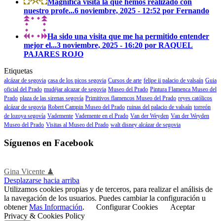
Magnífica visita la que hemos realizado con
nuestro profe...
6 noviembre, 2025 - 12:52 por Fernando
Ha sido una visita que me ha permitido entender
mejor el...
3 noviembre, 2025 - 16:20 por RAQUEL
PAJARES ROJO
Etiquetas
alcázar de segovia
casa de los picos segovia
Cursos de arte
felipe ii palacio de valsaín
Guia
oficial del Prado
mudéjar alcazar de segovia
Museo del Prado
Pintura Flamenca Museo del
Prado
plaza de las sirenas segovía
Primitivos flamencos Museo del Prado
reyes católicos
alcázar de segovia
Robert Campin Museo del Prado
ruinas del palacio de valsaín
torreón
de lozoya segovía
Vademente
Vademente en el Prado
Van der Weyden
Van der Weyden
Museo del Prado
Visitas al Museo del Prado
walt disney alcázar de segovia
Síguenos en Facebook
Gina Vicente ♟
Desplazarse hacia arriba
Utilizamos cookies propias y de terceros, para realizar el análisis de
la navegación de los usuarios. Puedes cambiar la configuración u
obtener
Mas Información
.
Configurar Cookies
Aceptar
Privacy & Cookies Policy