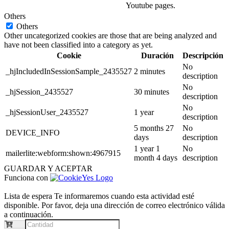
Youtube pages.
Others
Others
Other uncategorized cookies are those that are being analyzed and
have not been classified into a category as yet.
Cookie
Duración
Descripción
No
_hjIncludedInSessionSample_2435527
2 minutes
description
No
_hjSession_2435527
30 minutes
description
No
_hjSessionUser_2435527
1 year
description
5 months 27
No
DEVICE_INFO
days
description
1 year 1
No
mailerlite:webform:shown:4967915
month 4 days
description
GUARDAR Y ACEPTAR
Funciona con
Lista de espera
Te informaremos cuando esta actividad esté
disponible. Por favor, deja una dirección de correo electrónico válida
a continuación.