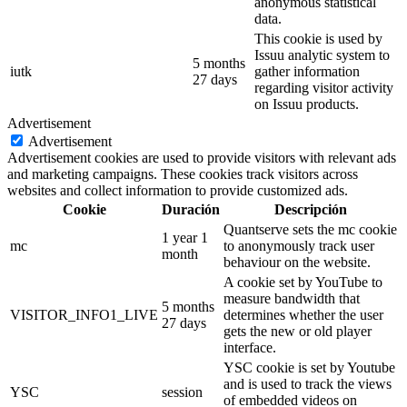
anonymous statistical
data.
This cookie is used by
Issuu analytic system to
5 months
iutk
gather information
27 days
regarding visitor activity
on Issuu products.
Advertisement
Advertisement
Advertisement cookies are used to provide visitors with relevant ads
and marketing campaigns. These cookies track visitors across
websites and collect information to provide customized ads.
Cookie
Duración
Descripción
Quantserve sets the mc cookie
1 year 1
mc
to anonymously track user
month
behaviour on the website.
A cookie set by YouTube to
measure bandwidth that
5 months
VISITOR_INFO1_LIVE
determines whether the user
27 days
gets the new or old player
interface.
YSC cookie is set by Youtube
and is used to track the views
YSC
session
of embedded videos on