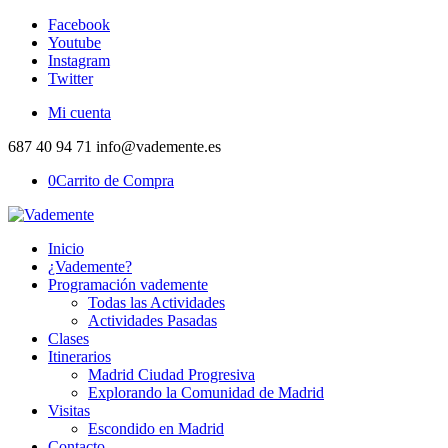
Facebook
Youtube
Instagram
Twitter
Mi cuenta
687 40 94 71 info@vademente.es
0
Carrito de Compra
Inicio
¿Vademente?
Programación vademente
Todas las Actividades
Actividades Pasadas
Clases
Itinerarios
Madrid Ciudad Progresiva
Explorando la Comunidad de Madrid
Visitas
Escondido en Madrid
Contacto