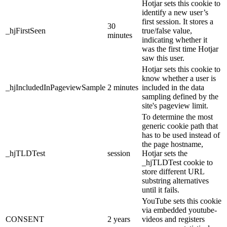
Hotjar sets this cookie to
identify a new user’s
first session. It stores a
30
_hjFirstSeen
true/false value,
minutes
indicating whether it
was the first time Hotjar
saw this user.
Hotjar sets this cookie to
know whether a user is
_hjIncludedInPageviewSample
2 minutes
included in the data
sampling defined by the
site's pageview limit.
To determine the most
generic cookie path that
has to be used instead of
the page hostname,
_hjTLDTest
session
Hotjar sets the
_hjTLDTest cookie to
store different URL
substring alternatives
until it fails.
YouTube sets this cookie
via embedded youtube-
CONSENT
2 years
videos and registers