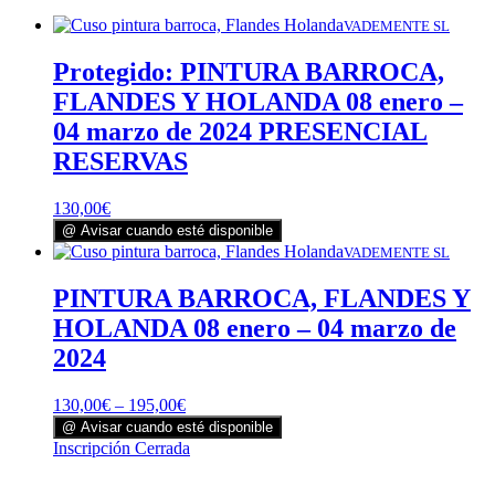
VADEMENTE SL
Protegido: PINTURA BARROCA,
FLANDES Y HOLANDA 08 enero –
04 marzo de 2024 PRESENCIAL
RESERVAS
130,00
€
@ Avisar cuando esté disponible
VADEMENTE SL
PINTURA BARROCA, FLANDES Y
HOLANDA 08 enero – 04 marzo de
2024
130,00
€
–
195,00
€
@ Avisar cuando esté disponible
Este
Inscripción Cerrada
producto
tiene