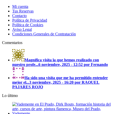
múltiples
Mi cuenta
variantes.
Tus Reservas
Las
Contacto
opciones
Política de Privacidad
se
Política de Cookies
pueden
Aviso Legal
elegir
Condiciones Generales de Contratación
en
la
Comentarios
página
de
producto
Magnífica visita la que hemos realizado con
nuestro profe...
6 noviembre, 2025 - 12:52 por Fernando
Ha sido una visita que me ha permitido entender
mejor el...
3 noviembre, 2025 - 16:20 por RAQUEL
PAJARES ROJO
Lo último