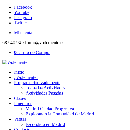
Facebook
Youtube
Instagram
Twitter
Mi cuenta
687 40 94 71 info@vademente.es
0
Carrito de Compra
Inicio
¿Vademente?
Programación vademente
Todas las Actividades
Actividades Pasadas
Clases
Itinerarios
Madrid Ciudad Progresiva
Explorando la Comunidad de Madrid
Visitas
Escondido en Madrid
Contacto