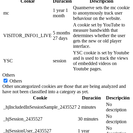
Cookie
Duración
Descripción
Quantserve sets the mc cookie
1 year 1
mc
to anonymously track user
month
behaviour on the website.
A cookie set by YouTube to
measure bandwidth that
5 months
VISITOR_INFO1_LIVE
determines whether the user
27 days
gets the new or old player
interface.
YSC cookie is set by Youtube
and is used to track the views
YSC
session
of embedded videos on
Youtube pages.
Others
Others
Other uncategorized cookies are those that are being analyzed and
have not been classified into a category as yet.
Cookie
Duración
Descripción
No
_hjIncludedInSessionSample_2435527
2 minutes
description
No
_hjSession_2435527
30 minutes
description
No
_hjSessionUser_2435527
1 year