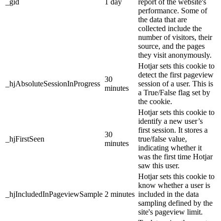
_gid
1 day
report of the website's
performance. Some of
the data that are
collected include the
number of visitors, their
source, and the pages
they visit anonymously.
Hotjar sets this cookie to
detect the first pageview
30
_hjAbsoluteSessionInProgress
session of a user. This is
minutes
a True/False flag set by
the cookie.
Hotjar sets this cookie to
identify a new user’s
first session. It stores a
30
_hjFirstSeen
true/false value,
minutes
indicating whether it
was the first time Hotjar
saw this user.
Hotjar sets this cookie to
know whether a user is
_hjIncludedInPageviewSample
2 minutes
included in the data
sampling defined by the
site's pageview limit.