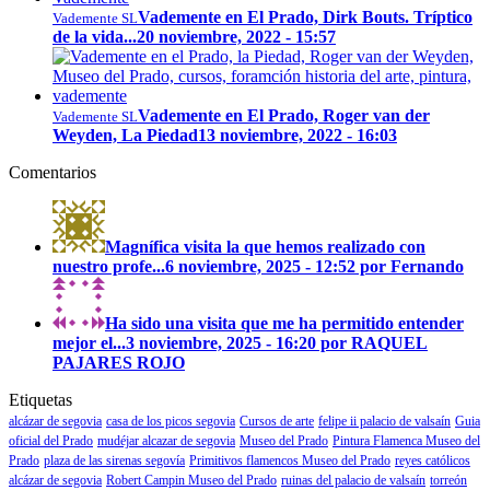
Vademente en El Prado, Dirk Bouts. Tríptico
Vademente SL
de la vida...
20 noviembre, 2022 - 15:57
Vademente en El Prado, Roger van der
Vademente SL
Weyden, La Piedad
13 noviembre, 2022 - 16:03
Comentarios
Magnífica visita la que hemos realizado con
nuestro profe...
6 noviembre, 2025 - 12:52 por Fernando
Ha sido una visita que me ha permitido entender
mejor el...
3 noviembre, 2025 - 16:20 por RAQUEL
PAJARES ROJO
Etiquetas
alcázar de segovia
casa de los picos segovia
Cursos de arte
felipe ii palacio de valsaín
Guia
oficial del Prado
mudéjar alcazar de segovia
Museo del Prado
Pintura Flamenca Museo del
Prado
plaza de las sirenas segovía
Primitivos flamencos Museo del Prado
reyes católicos
alcázar de segovia
Robert Campin Museo del Prado
ruinas del palacio de valsaín
torreón