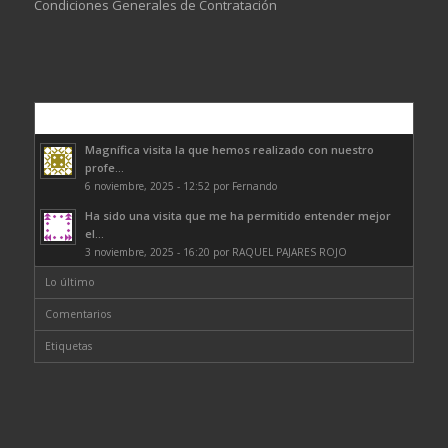
Condiciones Generales de Contratación
Comentarios
Magnífica visita la que hemos realizado con nuestro
profe...
6 noviembre, 2025 - 12:52 por Fernando
Ha sido una visita que me ha permitido entender mejor
el...
3 noviembre, 2025 - 16:20 por RAQUEL PAJARES ROJO
Lo último
Comentarios
Etiquetas