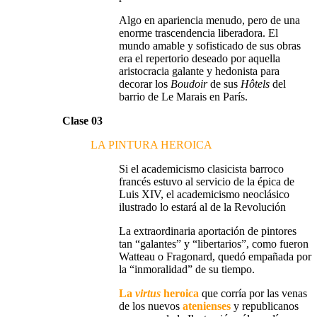
Algo en apariencia menudo, pero de una
enorme
trascendencia liberadora
. El
mundo
amable y sofisticado
de sus obras
era el repertorio deseado por aquella
aristocracia galante y hedonista
para
decorar
los
Boudoir
de sus
Hôtels
del
barrio de
Le Marais
en París
.
Clase 03
LA PINTURA HEROICA
Si el
academicismo clasicista barroco
francés estuvo al servicio de la épica de
Luis XIV,
el academicismo neoclásico
ilustrado lo estará al de
la Revolución
La extraordinaria aportación de
pintores
tan “galantes” y “libertarios”
, como fueron
Watteau o Fragonard
, quedó empañada por
la “
inmoralidad
” de su tiempo.
La
virtus
heroica
que corría por las venas
de los
nuevos
atenienses
y republicanos