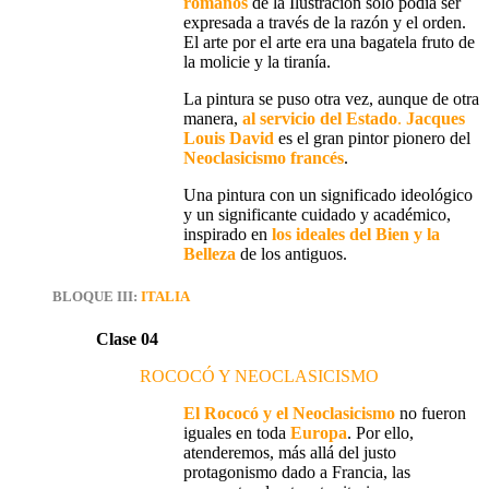
romanos
de la Ilustración
sólo podía ser
expresada a través de
la razón y el orden
.
El arte por el arte era una bagatela fruto de
la molicie y la tiranía.
La pintura
se puso otra vez, aunque de otra
manera,
al servicio del Estado
.
Jacques
Louis David
es el gran pintor pionero del
Neoclasicismo francés
.
Una pintura con un
significado ideológico
y un
significante cuidado y académico,
inspirado en
l
os ideales del Bien y la
Belleza
de los antiguos
.
BLOQUE III:
ITALIA
Clase 04
ROCOCÓ Y NEOCLASICISMO
El Rococó y el Neoclasicismo
no fueron
iguales en toda
Europa
. Por ello,
atenderemos, más allá del justo
protagonismo dado a Francia, las