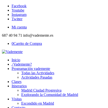
Facebook
Youtube
Instagram
Twitter
Mi cuenta
687 40 94 71 info@vademente.es
0
Carrito de Compra
Inicio
¿Vademente?
Programación vademente
Todas las Actividades
Actividades Pasadas
Clases
Itinerarios
Madrid Ciudad Progresiva
Explorando la Comunidad de Madrid
Visitas
Escondido en Madrid
Contacto