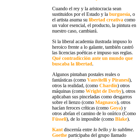
Cuando
el rey y la aristocracia sean
sustituidos por el Estado y la
burguesía
, o
el artista asuma su
libertad creativa
como
un valor esencial, el producto, la pintura en
nuestro caso, cambiará.
Si
la liberal academia ilustrada
impuso lo
heroico frente a lo galante, también
castró
las licencias poéticas
e impuso sus reglas.
Qué contradicción ante un mundo que
buscaba la libertad
.
Algunos pintaban postales reales o
fantásticas (como
Vanvitelli y Piranesi
),
otros la realidad, (como
Chardin
) otros
máquinas (como
Wright de Derby
), otros
aplicaban sus pinceladas como desgarros
sobre el lienzo (como
Magnasco
), otros
hacían feroces críticas (como
Goya
) y
otros abrían el camino de lo onírico (Como
Füsseli
), de lo imposible (como
Blake
).
Kant
discernía entre
lo bello y lo sublime
.
Goethe
participaba del grupo llamado