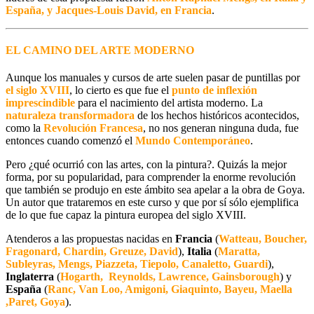
España, y Jacques-Louis David, en Francia
.
EL CAMINO DEL ARTE MODERNO
Aunque los manuales y cursos de arte suelen pasar de puntillas por
el siglo XVIII
, lo cierto es que fue el
punto de inflexión
imprescindible
para el nacimiento del artista moderno. La
naturaleza transformadora
de los hechos históricos acontecidos,
como la
Revolución Francesa
, no nos generan ninguna duda, fue
entonces cuando comenzó el
Mundo Contemporáneo
.
Pero ¿qué ocurrió con las artes, con la pintura?. Quizás la mejor
forma, por su popularidad, para comprender la enorme revolución
que también se produjo en este ámbito sea apelar a la obra de Goya.
Un autor que trataremos en este curso y que por sí sólo ejemplifica
de lo que fue capaz la pintura europea del siglo XVIII.
Atenderos a las propuestas nacidas en
Francia
(
Watteau, Boucher,
Fragonard, Chardin, Greuze, David
),
Italia
(
Maratta,
Subleyras, Mengs, Piazzeta, Tiepolo, Canaletto, Guardi
),
Inglaterra
(
Hogarth, Reynolds, Lawrence, Gainsborough
) y
España
(
Ranc, Van Loo, Amigoni, Giaquinto, Bayeu, Maella
,Paret, Goya
).