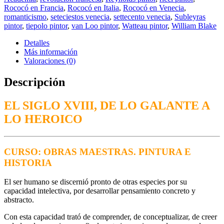
Rococó en Francia
,
Rococó en Italia
,
Rococó en Venecia
,
romanticismo
,
seteciestos venecia
,
settecento venecia
,
Subleyras
pintor
,
tiepolo pintor
,
van Loo pintor
,
Watteau pintor
,
William Blake
Detalles
Más información
Valoraciones (0)
Descripción
EL SIGLO XVIII, DE LO GALANTE A
LO HEROICO
CURSO: OBRAS MAESTRAS. PINTURA E
HISTORIA
El ser humano
se discernió pronto de otras especies por su
capacidad intelectiva, por desarrollar pensamiento concreto y
abstracto.
Con esta capacidad trató de comprender, de conceptualizar, de creer