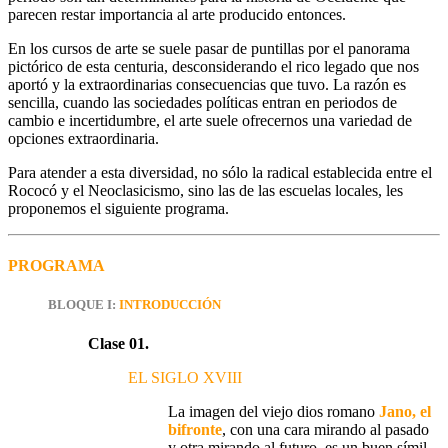
parecen restar importancia al arte producido entonces.
En los cursos de arte se suele pasar de puntillas por el panorama
pictórico de esta centuria, desconsiderando el rico legado que nos
aportó y la extraordinarias consecuencias que tuvo. La razón es
sencilla, cuando las sociedades políticas entran en periodos de
cambio e incertidumbre, el arte suele ofrecernos una variedad de
opciones extraordinaria.
Para atender a esta diversidad, no sólo la radical establecida entre el
Rococó y el Neoclasicismo, sino las de las escuelas locales, les
proponemos el siguiente programa.
PROGRAMA
BLOQUE I:
INTRODUCCIÓN
Clase 01.
EL SIGLO XVIII
La imagen del viejo dios romano
Jano
, el
bifronte
, con una cara mirando al
pasado
y otra mirando al
futuro
, es un buen símil