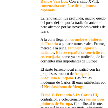
Ranc o Van Loo
.
Con el siglo XVIII,
comenzaba otra fase de la pintura
española
.
La renovación fue profunda, mucho quedó
del poso dejado por la tradición
anterior,
pero alterado por las novedades venidas de
fuera.
A la corte llegaron
los mejores
pintores
de Francia
a pintar retratos reales. Pronto,
merced a la reina,
también llegarían
italianos
.
El arte español se convirtió en
encrucijada
, como ya era tradición, de las
corrientes más importantes de Europa
El gusto barroco local empatizó con las
propuestas rococó de
Amigoni,
Giaquinto o Tiepolo
. Las ínfulas
modernas de Carlos III eran satisfechas por
el
Neoclasicismo de Mengs
,
Felipe V, Fernando VI y Carlos III
,
contrataron y coleccionaron a
los mejores
pintores de Europa
. Con ellos al frente,
se renovó la pintura española, ofreciendo