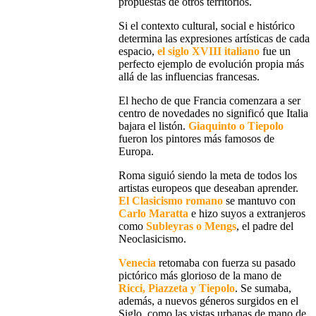
propuestas de otros territorios.
Si el contexto cultural, social e histórico
determina las expresiones artísticas de cada
espacio,
el siglo XVIII italiano
fue un
perfecto ejemplo de evolución propia más
allá de las influencias francesas
.
El hecho de que Francia comenzara a ser
centro de novedades
no significó que Italia
bajara el listón
.
Giaquinto o Tiepolo
fueron los pintores más famosos de
Europa.
Roma siguió siendo la meta de todos los
artistas europeos
que deseaban aprender.
El
Clasicismo romano
se mantuvo con
Carlo
Maratta
e hizo suyos a extranjeros
como
Subleyras o
Mengs
, el padre del
Neoclasicismo
.
Venecia
retomaba con fuerza su pasado
pictórico más glorioso de la mano de
Ricci, Piazzeta y Tiepolo
. Se sumaba,
además, a nuevos géneros surgidos en el
Siglo, como las
vistas urbanas,de mano de