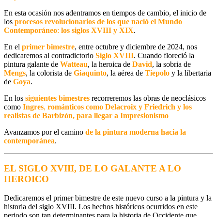
En esta ocasión nos adentramos en
tiempos de cambio
, el inicio de
los
procesos revolucionarios
de los que nació el
Mundo
Contemporáneo
:
los
siglos XVIII y XIX
.
En el
primer bimestre
, entre octubre y diciembre de 2024, nos
dedicaremos al contradictorio
Siglo XVIII
. Cuando floreció la
pintura galante de
Watteau
, la heroica de
David
, la sobria de
Mengs
, la colorista de
Giaquinto
, la aérea de
Tiepolo
y la libertaria
de
Goya
.
En los
siguientes bimestres
recorreremos las obras de neoclásicos
como
Ingres
,
románticos como Delacroix y Friedrich y los
realistas de Barbizón, para llegar a Impresionismo
Avanzamos por el camino
de la pintura moderna hacia la
contemporánea
.
EL SIGLO XVIII, DE LO GALANTE A LO
HEROICO
Dedicaremos el primer bimestre de este nuevo curso a la pintura y la
historia del siglo XVIII. Los hechos históricos ocurridos en este
periodo son tan determinantes para la historia de Occidente que