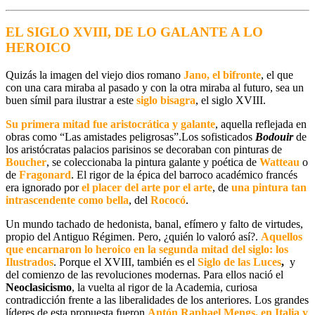
EL SIGLO XVIII, DE LO GALANTE A LO
HEROICO
Quizás la imagen del viejo dios romano
Jano
, el
bifronte
, el que
con una cara miraba al
pasado
y con la otra miraba al
futuro
, sea un
buen símil para ilustrar a este
siglo bisagra
, el siglo XVIII.
Su
primera mitad
fue
aristocrática y galante
, aquella reflejada en
obras como “
Las amistades peligrosas
”.Los sofisticados
Bodouir
de
los aristócratas palacios parisinos se decoraban con pinturas de
Boucher
, se coleccionaba la pintura galante y poética de
Watteau
o
de
Fragonard
. El rigor de la épica del barroco académico francés
era ignorado por
el placer del arte por el arte
, de
una pintura tan
intrascendente como bella
, del
Rococó
.
Un mundo tachado de hedonista, banal, efímero y falto de virtudes,
propio del
Antiguo Régimen
.
Pero, ¿quién lo valoró así?.
Aquellos
que encarnaron
lo heroico
en la
segunda mitad
del siglo:
los
Ilustrados
. Porque el XVIII, también es el
Siglo de las Luces
,
y
del comienzo de las
revoluciones modernas
. Para ellos nació el
Neoclasicismo
, la vuelta al rigor de la Academia, curiosa
contradicción frente a las liberalidades de los anteriores. Los grandes
líderes de esta propuesta fueron
Antón Raphael Mengs, en Italia y