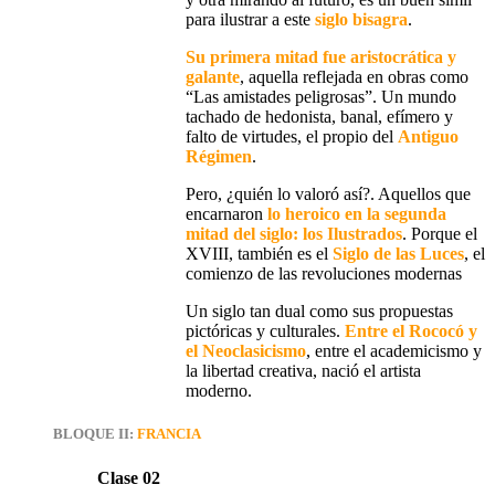
para ilustrar a este
siglo bisagra
.
Su
primera mitad
fue
aristocrática y
galante
, aquella reflejada en obras como
“
Las amistades peligrosas
”. Un mundo
tachado de hedonista, banal, efímero y
falto de virtudes, el propio del
Antiguo
Régimen
.
Pero, ¿quién lo valoró así?. Aquellos que
encarnaron
lo heroico
en la
segunda
mitad
del siglo:
los Ilustrados
. Porque el
XVIII, también es el
Siglo de las Luces
, el
comienzo de las
revoluciones modernas
Un siglo tan dual como sus propuestas
pictóricas y culturales.
Entre el Rococó y
el Neoclasicismo
, entre el academicismo y
la libertad creativa,
nació el artista
moderno
.
BLOQUE II:
FRANCIA
Clase 02