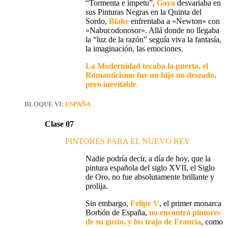
“Tormenta e ímpetu”,
Goya
desvariaba en
sus Pinturas Negras en la Quinta del
Sordo,
Blake
enfrentaba a «Newton» con
«Nabucodonosor». Allá donde no llegaba
la “luz de la razón” seguía viva la fantasía,
la imaginación, las emociones.
La Modernidad tocaba la puerta, el
Romanticismo fue un hijo no deseado,
pero inevitable
.
BLOQUE VI:
ESPAÑA
Clase 07
PINTORES PARA EL NUEVO REY
Nadie podría decir, a día de hoy, que
la
pintura española del siglo XVII
, el Siglo
de Oro,
no fue absolutamente brillante y
prolija.
Sin embargo,
Felipe V
, el primer monarca
Borbón de España,
no encontró pintores
de su gusto, y los trajo de Francia
, como