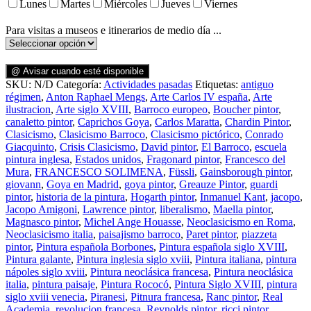
Lunes
Martes
Miércoles
Jueves
Viernes
Para visitas a museos e itinerarios de medio día ...
@ Avisar cuando esté disponible
SKU:
N/D
Categoría:
Actividades pasadas
Etiquetas:
antiguo
régimen
,
Anton Raphael Mengs
,
Arte Carlos IV españa
,
Arte
ilustracion
,
Arte siglo XVIII
,
Barroco europeo
,
Boucher pintor
,
canaletto pintor
,
Caprichos Goya
,
Carlos Maratta
,
Chardin Pintor
,
Clasicismo
,
Clasicismo Barroco
,
Clasicismo pictórico
,
Conrado
Giacquinto
,
Crisis Clasicismo
,
David pintor
,
El Barroco
,
escuela
pintura inglesa
,
Estados unidos
,
Fragonard pintor
,
Francesco del
Mura
,
FRANCESCO SOLIMENA
,
Füssli
,
Gainsborough pintor
,
giovann
,
Goya en Madrid
,
goya pintor
,
Greauze Pintor
,
guardi
pintor
,
historia de la pintura
,
Hogarth pintor
,
Inmanuel Kant
,
jacopo
,
Jacopo Amigoni
,
Lawrence pintor
,
liberalismo
,
Maella pintor
,
Magnasco pintor
,
Michel Ange Houasse
,
Neoclasicismo en Roma
,
Neoclasicismo italia
,
paisajismo barroco
,
Paret pintor
,
piazzeta
pintor
,
Pintura española Borbones
,
Pintura española siglo XVIII
,
Pintura galante
,
Pintura inglesia siglo xviii
,
Pintura italiana
,
pintura
nápoles siglo xviii
,
Pintura neoclásica francesa
,
Pintura neoclásica
italia
,
pintura paisaje
,
Pintura Rococó
,
Pintura Siglo XVIII
,
pintura
siglo xviii venecia
,
Piranesi
,
Pitnura francesa
,
Ranc pintor
,
Real
Academia
,
revolucion francesa
,
Reynolds pintor
,
ricci pintor
,