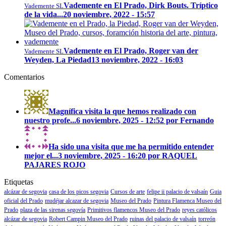
Vademente en El Prado, Dirk Bouts. Tríptico
Vademente SL
de la vida...
20 noviembre, 2022 - 15:57
Vademente en El Prado, Roger van der
Vademente SL
Weyden, La Piedad
13 noviembre, 2022 - 16:03
Comentarios
Magnífica visita la que hemos realizado con
nuestro profe...
6 noviembre, 2025 - 12:52 por Fernando
Ha sido una visita que me ha permitido entender
mejor el...
3 noviembre, 2025 - 16:20 por RAQUEL
PAJARES ROJO
Etiquetas
alcázar de segovia
casa de los picos segovia
Cursos de arte
felipe ii palacio de valsaín
Guia
oficial del Prado
mudéjar alcazar de segovia
Museo del Prado
Pintura Flamenca Museo del
Prado
plaza de las sirenas segovía
Primitivos flamencos Museo del Prado
reyes católicos
alcázar de segovia
Robert Campin Museo del Prado
ruinas del palacio de valsaín
torreón