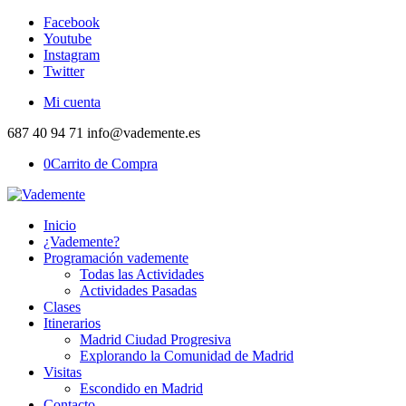
Facebook
Youtube
Instagram
Twitter
Mi cuenta
687 40 94 71 info@vademente.es
0
Carrito de Compra
Inicio
¿Vademente?
Programación vademente
Todas las Actividades
Actividades Pasadas
Clases
Itinerarios
Madrid Ciudad Progresiva
Explorando la Comunidad de Madrid
Visitas
Escondido en Madrid
Contacto