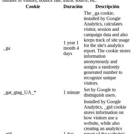
number of visitors, bounce rate, traffic source, etc.
Cookie
Duración
Descripción
The _ga cookie,
installed by Google
Analytics, calculates
visitor, session and
campaign data and also
keeps track of site usage
1 year 1
for the site's analytics
_ga
month 4
report. The cookie stores
days
information
anonymously and
assigns a randomly
generated number to
recognize unique
visitors.
Set by Google to
_gat_gtag_UA_*
1 minute
distinguish users.
Installed by Google
Analytics, _gid cookie
stores information on
how visitors use a
website, while also
creating an analytics
_gid
1 day
report of the website's