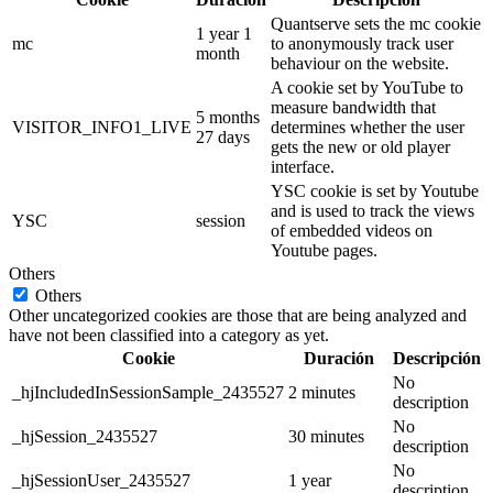
Quantserve sets the mc cookie
1 year 1
mc
to anonymously track user
month
behaviour on the website.
A cookie set by YouTube to
measure bandwidth that
5 months
VISITOR_INFO1_LIVE
determines whether the user
27 days
gets the new or old player
interface.
YSC cookie is set by Youtube
and is used to track the views
YSC
session
of embedded videos on
Youtube pages.
Others
Others
Other uncategorized cookies are those that are being analyzed and
have not been classified into a category as yet.
Cookie
Duración
Descripción
No
_hjIncludedInSessionSample_2435527
2 minutes
description
No
_hjSession_2435527
30 minutes
description
No
_hjSessionUser_2435527
1 year
description