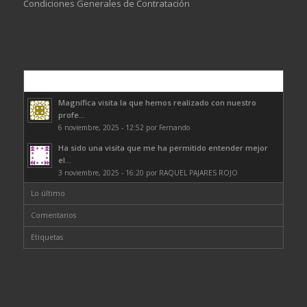
Condiciones Generales de Contratación
Comentarios
Magnífica visita la que hemos realizado con nuestro
profe...
6 noviembre, 2025 - 12:52 por Fernando
Ha sido una visita que me ha permitido entender mejor
el...
3 noviembre, 2025 - 16:20 por RAQUEL PAJARES ROJO
Lo último
Comentarios
Etiquetas