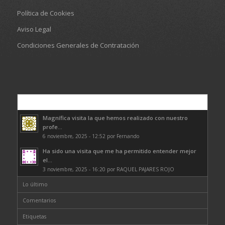
Política de Cookies
Aviso Legal
Condiciones Generales de Contratación
Comentarios
Magnífica visita la que hemos realizado con nuestro
profe...
6 noviembre, 2025 - 12:52 por Fernando
Ha sido una visita que me ha permitido entender mejor
el...
3 noviembre, 2025 - 16:20 por RAQUEL PAJARES ROJO
Lo último
Comentarios
Etiquetas