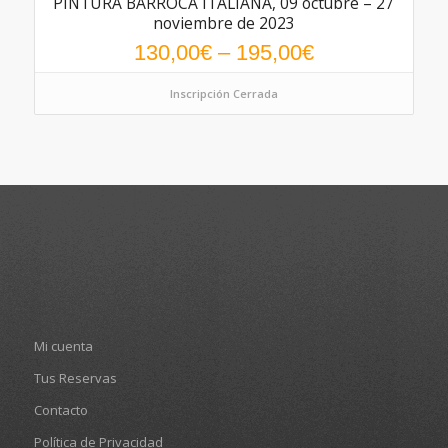
PINTURA BARROCA ITALIANA, 09 octubre – 27
noviembre de 2023
130,00
€
–
195,00
€
Inscripción Cerrada
Mi cuenta
Tus Reservas
Contacto
Política de Privacidad