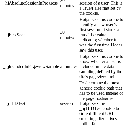
30
_hjAbsoluteSessionInProgress
session of a user. This is
minutes
a True/False flag set by
the cookie.
Hotjar sets this cookie to
identify a new user’s
first session. It stores a
30
_hjFirstSeen
true/false value,
minutes
indicating whether it
was the first time Hotjar
saw this user.
Hotjar sets this cookie to
know whether a user is
_hjIncludedInPageviewSample
2 minutes
included in the data
sampling defined by the
site's pageview limit.
To determine the most
generic cookie path that
has to be used instead of
the page hostname,
_hjTLDTest
session
Hotjar sets the
_hjTLDTest cookie to
store different URL
substring alternatives
until it fails.