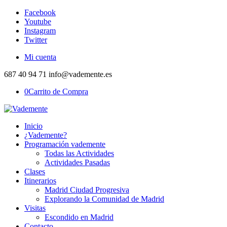
Facebook
Youtube
Instagram
Twitter
Mi cuenta
687 40 94 71 info@vademente.es
0
Carrito de Compra
Inicio
¿Vademente?
Programación vademente
Todas las Actividades
Actividades Pasadas
Clases
Itinerarios
Madrid Ciudad Progresiva
Explorando la Comunidad de Madrid
Visitas
Escondido en Madrid
Contacto