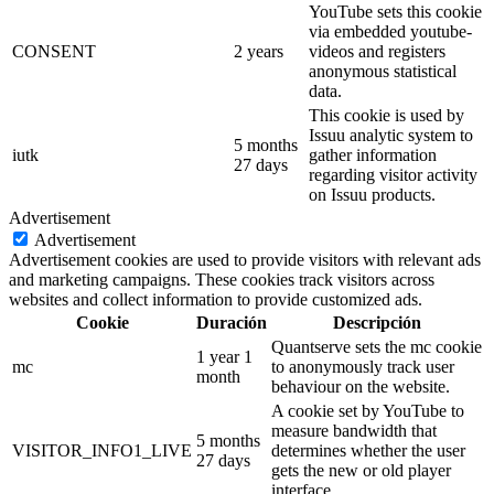
YouTube sets this cookie
via embedded youtube-
CONSENT
2 years
videos and registers
anonymous statistical
data.
This cookie is used by
Issuu analytic system to
5 months
iutk
gather information
27 days
regarding visitor activity
on Issuu products.
Advertisement
Advertisement
Advertisement cookies are used to provide visitors with relevant ads
and marketing campaigns. These cookies track visitors across
websites and collect information to provide customized ads.
Cookie
Duración
Descripción
Quantserve sets the mc cookie
1 year 1
mc
to anonymously track user
month
behaviour on the website.
A cookie set by YouTube to
measure bandwidth that
5 months
VISITOR_INFO1_LIVE
determines whether the user
27 days
gets the new or old player
interface.