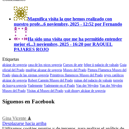
Magnífica visita la que hemos realizado con
nuestro profe...
6 noviembre, 2025 - 12:52 por Fernando
Ha sido una visita que me ha permitido entender
mejor el...
3 noviembre, 2025 - 16:20 por RAQUEL
PAJARES ROJO
Etiquetas
alcázar de segovia
casa de los picos segovia
Cursos de arte
felipe ii palacio de valsaín
Guia
oficial del Prado
mudéjar alcazar de segovia
Museo del Prado
Pintura Flamenca Museo del
Prado
plaza de las sirenas segovía
Primitivos flamencos Museo del Prado
reyes católicos
alcázar de segovia
Robert Campin Museo del Prado
ruinas del palacio de valsaín
torreón
de lozoya segovía
Vademente
Vademente en el Prado
Van der Weyden
Van der Weyden
Museo del Prado
Visitas al Museo del Prado
walt disney alcázar de segovia
Síguenos en Facebook
Gina Vicente ♟
Desplazarse hacia arriba
Utilizamos cookies propias y de terceros, para realizar el análisis de