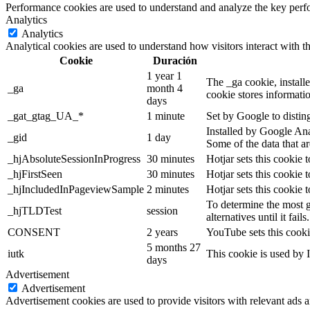
Performance cookies are used to understand and analyze the key perfor
Analytics
Analytics
Analytical cookies are used to understand how visitors interact with th
Cookie
Duración
1 year 1
The _ga cookie, installe
_ga
month 4
cookie stores informati
days
_gat_gtag_UA_*
1 minute
Set by Google to distin
Installed by Google Anal
_gid
1 day
Some of the data that ar
_hjAbsoluteSessionInProgress
30 minutes
Hotjar sets this cookie t
_hjFirstSeen
30 minutes
Hotjar sets this cookie t
_hjIncludedInPageviewSample
2 minutes
Hotjar sets this cookie 
To determine the most g
_hjTLDTest
session
alternatives until it fails.
CONSENT
2 years
YouTube sets this cooki
5 months 27
iutk
This cookie is used by I
days
Advertisement
Advertisement
Advertisement cookies are used to provide visitors with relevant ads 