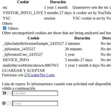
Cookie
Duración
mc
1 year 1 month
Quantserve sets the mc 
VISITOR_INFO1_LIVE
5 months 27 days
A cookie set by YouTube 
YSC
session
YSC cookie is set by Yo
Others
Others
Other uncategorized cookies are those that are being analyzed and have
Cookie
Duración
Desc
_hjIncludedInSessionSample_2435527
2 minutes
No des
_hjSession_2435527
30 minutes
No des
_hjSessionUser_2435527
1 year
No des
DEVICE_INFO
5 months 27 days
No des
mailerlite:webform:shown:4967915
1 year 1 month 4 days
No des
GUARDAR Y ACEPTAR
Funciona con
Lista de espera
Te informaremos cuando esta actividad esté disponible.
válida a continuación.