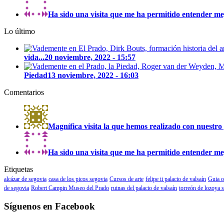
Ha sido una visita que me ha permitido entender mejo
Lo último
vida...
20 noviembre, 2022 - 15:57
Piedad
13 noviembre, 2022 - 16:03
Comentarios
Magnífica visita la que hemos realizado con nuestro 
Ha sido una visita que me ha permitido entender mejo
Etiquetas
alcázar de segovia
casa de los picos segovia
Cursos de arte
felipe ii palacio de valsaín
Guia o
de segovia
Robert Campin Museo del Prado
ruinas del palacio de valsaín
torreón de lozoya 
Síguenos en Facebook