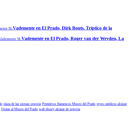
Vademente en El Prado, Dirk Bouts. Tríptico de la
ente SL
Vademente en El Prado, Roger van der Weyden, La
Vademente SL
do
plaza de las sirenas segovía
Primitivos flamencos Museo del Prado
reyes católicos alcázar
Visitas al Museo del Prado
walt disney alcázar de segovia