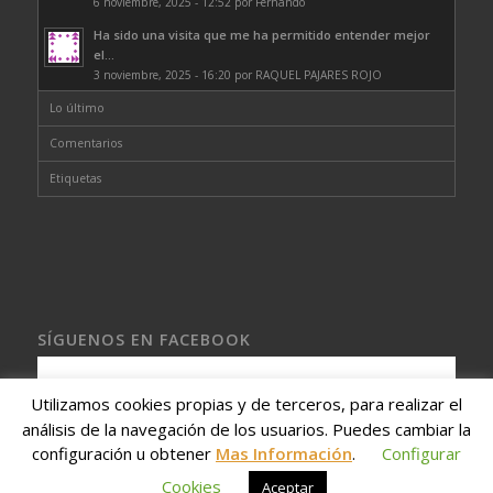
6 noviembre, 2025 - 12:52 por Fernando
Ha sido una visita que me ha permitido entender mejor
el...
3 noviembre, 2025 - 16:20 por RAQUEL PAJARES ROJO
Lo último
Comentarios
Etiquetas
SÍGUENOS EN FACEBOOK
Utilizamos cookies propias y de terceros, para realizar el
Gina Vicente ♟
análisis de la navegación de los usuarios. Puedes cambiar la
configuración u obtener
Mas Información
.
Configurar
Cookies
Aceptar