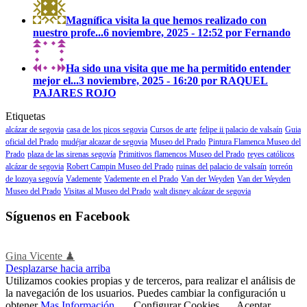
Magnífica visita la que hemos realizado con
nuestro profe...
6 noviembre, 2025 - 12:52 por Fernando
Ha sido una visita que me ha permitido entender
mejor el...
3 noviembre, 2025 - 16:20 por RAQUEL
PAJARES ROJO
Etiquetas
alcázar de segovia
casa de los picos segovia
Cursos de arte
felipe ii palacio de valsaín
Guia
oficial del Prado
mudéjar alcazar de segovia
Museo del Prado
Pintura Flamenca Museo del
Prado
plaza de las sirenas segovía
Primitivos flamencos Museo del Prado
reyes católicos
alcázar de segovia
Robert Campin Museo del Prado
ruinas del palacio de valsaín
torreón
de lozoya segovía
Vademente
Vademente en el Prado
Van der Weyden
Van der Weyden
Museo del Prado
Visitas al Museo del Prado
walt disney alcázar de segovia
Síguenos en Facebook
Gina Vicente ♟
Desplazarse hacia arriba
Utilizamos cookies propias y de terceros, para realizar el análisis de
la navegación de los usuarios. Puedes cambiar la configuración u
obtener
Mas Información
.
Configurar Cookies
Aceptar