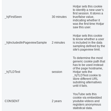
Hotjar sets this cookie
to identify a new user’s
first session. It stores a
_hjFirstSeen
30 minutes
true/false value,
indicating whether it
was the first time Hotjar
saw this user.
Hotjar sets this cookie
to know whether a user
_hjIncludedInPageviewSample
2 minutes
is included in the data
sampling defined by the
site's pageview limit.
To determine the most
generic cookie path that
has to be used instead
of the page hostname,
_hjTLDTest
session
Hotjar sets the
_hjTLDTest cookie to
store different URL
substring alternatives
until it fails.
YouTube sets this
cookie via embedded
CONSENT
2 years
youtube-videos and
registers anonymous
statistical data.