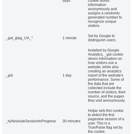
days
cookie stores
information
anonymously and
assigns a randomly
generated number to
recognize unique
visitors.
Set by Google to
_gat_gtag_UA_*
1 minute
distinguish users.
Installed by Google
Analytics, _gid cookie
stores information on
how visitors use a
website, while also
creating an analytics
_gid
1 day
report of the website's
performance. Some of
the data that are
collected include the
number of visitors, their
source, and the pages
they visit anonymously.
Hotjar sets this cookie
to detect the first
pageview session of a
_hjAbsoluteSessionInProgress
30 minutes
user. This is a
True/False flag set by
the cookie.