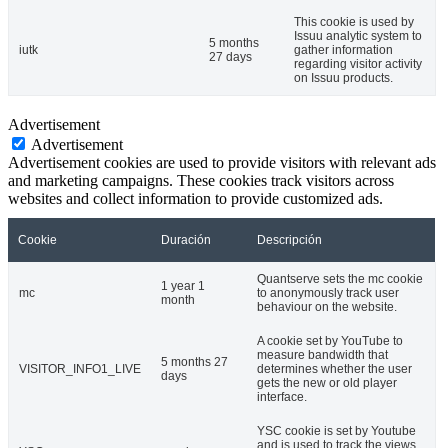
This cookie is used by
Issuu analytic system to
5 months
iutk
gather information
27 days
regarding visitor activity
on Issuu products.
Advertisement
Advertisement
Advertisement cookies are used to provide visitors with relevant ads
and marketing campaigns. These cookies track visitors across
websites and collect information to provide customized ads.
Cookie
Duración
Descripción
Quantserve sets the mc cookie
1 year 1
mc
to anonymously track user
month
behaviour on the website.
A cookie set by YouTube to
measure bandwidth that
5 months 27
VISITOR_INFO1_LIVE
determines whether the user
days
gets the new or old player
interface.
YSC cookie is set by Youtube
and is used to track the views