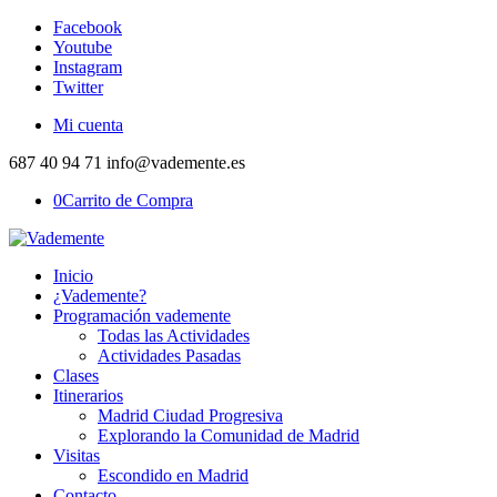
Facebook
Youtube
Instagram
Twitter
Mi cuenta
687 40 94 71 info@vademente.es
0
Carrito de Compra
Inicio
¿Vademente?
Programación vademente
Todas las Actividades
Actividades Pasadas
Clases
Itinerarios
Madrid Ciudad Progresiva
Explorando la Comunidad de Madrid
Visitas
Escondido en Madrid
Contacto