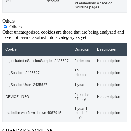
YSC
session
of embedded videos on
Youtube pages.
Others
Others
Other uncategorized cookies are those that are being analyzed and
have not been classified into a category as yet.
Cookie
Duración
Descripción
_hjIncludedInSessionSample_2435527
2 minutes
No description
30
_hjSession_2435527
No description
minutes
_hjSessionUser_2435527
1 year
No description
5 months
DEVICE_INFO
No description
27 days
1 year 1
mailerlite:webform:shown:4967915
month 4
No description
days
GUARDAR Y ACEPTAR