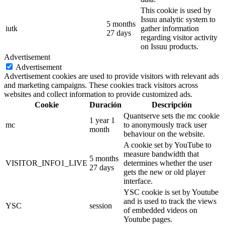
This cookie is used by
Issuu analytic system to
5 months
iutk
gather information
27 days
regarding visitor activity
on Issuu products.
Advertisement
Advertisement
Advertisement cookies are used to provide visitors with relevant ads
and marketing campaigns. These cookies track visitors across
websites and collect information to provide customized ads.
Cookie
Duración
Descripción
Quantserve sets the mc cookie
1 year 1
mc
to anonymously track user
month
behaviour on the website.
A cookie set by YouTube to
measure bandwidth that
5 months
VISITOR_INFO1_LIVE
determines whether the user
27 days
gets the new or old player
interface.
YSC cookie is set by Youtube
and is used to track the views
YSC
session
of embedded videos on
Youtube pages.