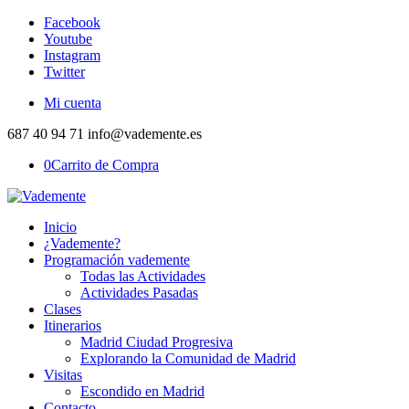
Facebook
Youtube
Instagram
Twitter
Mi cuenta
687 40 94 71 info@vademente.es
0
Carrito de Compra
Inicio
¿Vademente?
Programación vademente
Todas las Actividades
Actividades Pasadas
Clases
Itinerarios
Madrid Ciudad Progresiva
Explorando la Comunidad de Madrid
Visitas
Escondido en Madrid
Contacto