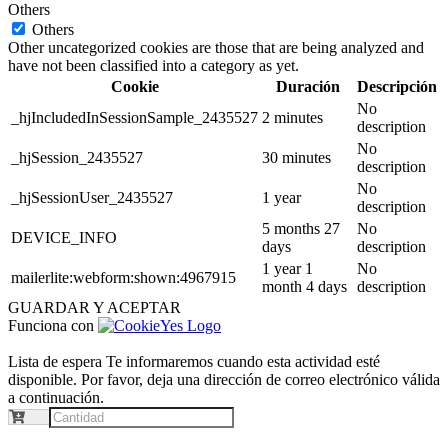
Others
Others
Other uncategorized cookies are those that are being analyzed and
have not been classified into a category as yet.
Cookie
Duración
Descripción
No
_hjIncludedInSessionSample_2435527
2 minutes
description
No
_hjSession_2435527
30 minutes
description
No
_hjSessionUser_2435527
1 year
description
5 months 27
No
DEVICE_INFO
days
description
1 year 1
No
mailerlite:webform:shown:4967915
month 4 days
description
GUARDAR Y ACEPTAR
Funciona con
Lista de espera
Te informaremos cuando esta actividad esté
disponible. Por favor, deja una dirección de correo electrónico válida
a continuación.