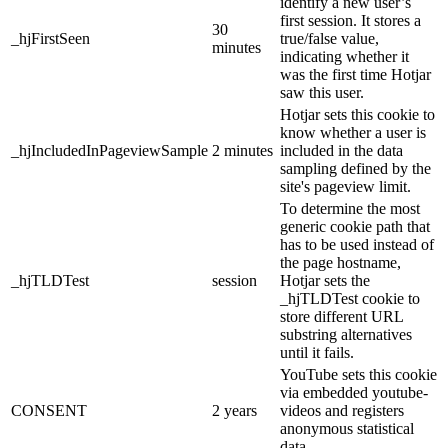
identify a new user’s
first session. It stores a
30
_hjFirstSeen
true/false value,
minutes
indicating whether it
was the first time Hotjar
saw this user.
Hotjar sets this cookie to
know whether a user is
_hjIncludedInPageviewSample
2 minutes
included in the data
sampling defined by the
site's pageview limit.
To determine the most
generic cookie path that
has to be used instead of
the page hostname,
_hjTLDTest
session
Hotjar sets the
_hjTLDTest cookie to
store different URL
substring alternatives
until it fails.
YouTube sets this cookie
via embedded youtube-
CONSENT
2 years
videos and registers
anonymous statistical
data.