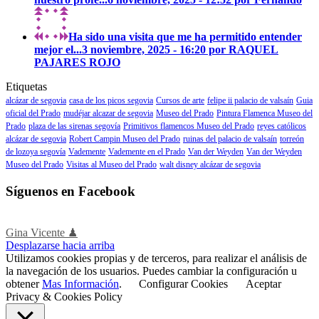
Ha sido una visita que me ha permitido entender
mejor el...
3 noviembre, 2025 - 16:20 por RAQUEL
PAJARES ROJO
Etiquetas
alcázar de segovia
casa de los picos segovia
Cursos de arte
felipe ii palacio de valsaín
Guia
oficial del Prado
mudéjar alcazar de segovia
Museo del Prado
Pintura Flamenca Museo del
Prado
plaza de las sirenas segovía
Primitivos flamencos Museo del Prado
reyes católicos
alcázar de segovia
Robert Campin Museo del Prado
ruinas del palacio de valsaín
torreón
de lozoya segovía
Vademente
Vademente en el Prado
Van der Weyden
Van der Weyden
Museo del Prado
Visitas al Museo del Prado
walt disney alcázar de segovia
Síguenos en Facebook
Gina Vicente ♟
Desplazarse hacia arriba
Utilizamos cookies propias y de terceros, para realizar el análisis de
la navegación de los usuarios. Puedes cambiar la configuración u
obtener
Mas Información
.
Configurar Cookies
Aceptar
Privacy & Cookies Policy