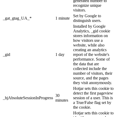
generated number to
recognize unique
visitors.
Set by Google to
_gat_gtag_UA_*
1 minute
distinguish users.
Installed by Google
Analytics, _gid cookie
stores information on
how visitors use a
website, while also
creating an analytics
_gid
1 day
report of the website's
performance. Some of
the data that are
collected include the
number of visitors, their
source, and the pages
they visit anonymously.
Hotjar sets this cookie to
detect the first pageview
30
_hjAbsoluteSessionInProgress
session of a user. This is
minutes
a True/False flag set by
the cookie.
Hotjar sets this cookie to