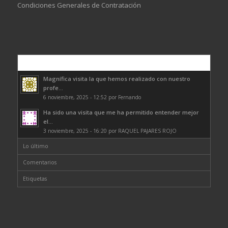
Condiciones Generales de Contratación
Comentarios
Magnífica visita la que hemos realizado con nuestro
profe...
6 noviembre, 2025 - 12:52 por Fernando
Ha sido una visita que me ha permitido entender mejor
el...
3 noviembre, 2025 - 16:20 por RAQUEL PAJARES ROJO
Lo último
Comentarios
Etiquetas