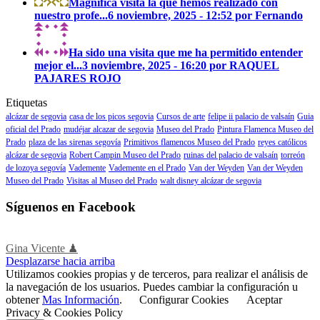
Magnífica visita la que hemos realizado con
nuestro profe...
6 noviembre, 2025 - 12:52 por Fernando
Ha sido una visita que me ha permitido entender
mejor el...
3 noviembre, 2025 - 16:20 por RAQUEL
PAJARES ROJO
Etiquetas
alcázar de segovia
casa de los picos segovia
Cursos de arte
felipe ii palacio de valsaín
Guia
oficial del Prado
mudéjar alcazar de segovia
Museo del Prado
Pintura Flamenca Museo del
Prado
plaza de las sirenas segovía
Primitivos flamencos Museo del Prado
reyes católicos
alcázar de segovia
Robert Campin Museo del Prado
ruinas del palacio de valsaín
torreón
de lozoya segovía
Vademente
Vademente en el Prado
Van der Weyden
Van der Weyden
Museo del Prado
Visitas al Museo del Prado
walt disney alcázar de segovia
Síguenos en Facebook
Gina Vicente ♟
Desplazarse hacia arriba
Utilizamos cookies propias y de terceros, para realizar el análisis de
la navegación de los usuarios. Puedes cambiar la configuración u
obtener
Mas Información
.
Configurar Cookies
Aceptar
Privacy & Cookies Policy