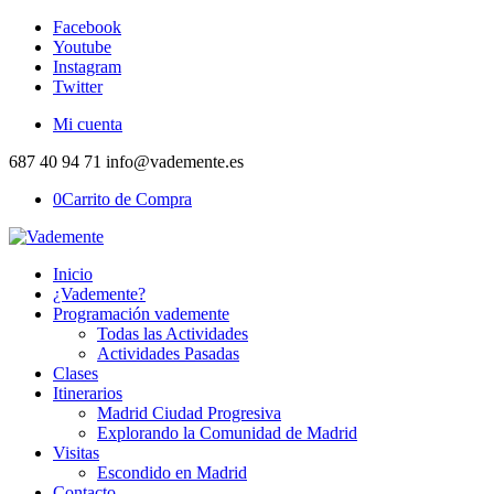
Facebook
Youtube
Instagram
Twitter
Mi cuenta
687 40 94 71 info@vademente.es
0
Carrito de Compra
Inicio
¿Vademente?
Programación vademente
Todas las Actividades
Actividades Pasadas
Clases
Itinerarios
Madrid Ciudad Progresiva
Explorando la Comunidad de Madrid
Visitas
Escondido en Madrid
Contacto