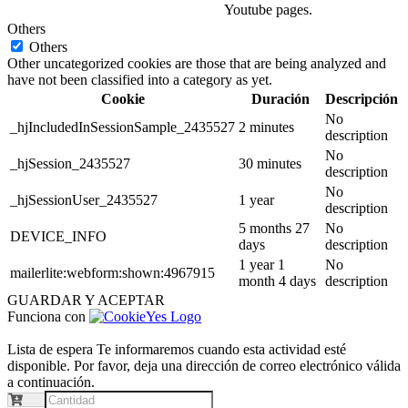
Youtube pages.
Others
Others
Other uncategorized cookies are those that are being analyzed and
have not been classified into a category as yet.
Cookie
Duración
Descripción
No
_hjIncludedInSessionSample_2435527
2 minutes
description
No
_hjSession_2435527
30 minutes
description
No
_hjSessionUser_2435527
1 year
description
5 months 27
No
DEVICE_INFO
days
description
1 year 1
No
mailerlite:webform:shown:4967915
month 4 days
description
GUARDAR Y ACEPTAR
Funciona con
Lista de espera
Te informaremos cuando esta actividad esté
disponible. Por favor, deja una dirección de correo electrónico válida
a continuación.