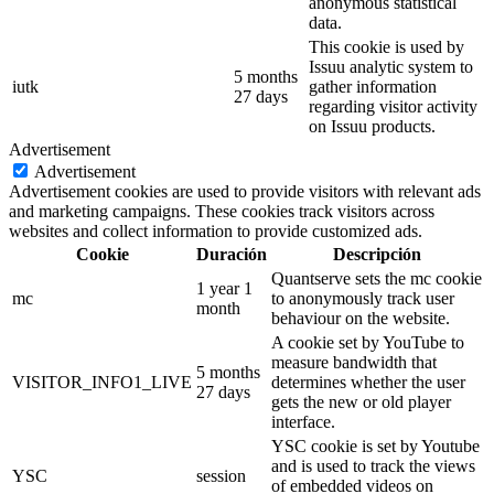
anonymous statistical
data.
This cookie is used by
Issuu analytic system to
5 months
iutk
gather information
27 days
regarding visitor activity
on Issuu products.
Advertisement
Advertisement
Advertisement cookies are used to provide visitors with relevant ads
and marketing campaigns. These cookies track visitors across
websites and collect information to provide customized ads.
Cookie
Duración
Descripción
Quantserve sets the mc cookie
1 year 1
mc
to anonymously track user
month
behaviour on the website.
A cookie set by YouTube to
measure bandwidth that
5 months
VISITOR_INFO1_LIVE
determines whether the user
27 days
gets the new or old player
interface.
YSC cookie is set by Youtube
and is used to track the views
YSC
session
of embedded videos on