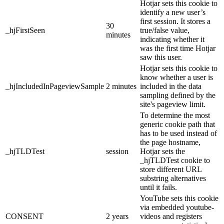
Hotjar sets this cookie to
identify a new user’s
first session. It stores a
30
_hjFirstSeen
true/false value,
minutes
indicating whether it
was the first time Hotjar
saw this user.
Hotjar sets this cookie to
know whether a user is
_hjIncludedInPageviewSample
2 minutes
included in the data
sampling defined by the
site's pageview limit.
To determine the most
generic cookie path that
has to be used instead of
the page hostname,
_hjTLDTest
session
Hotjar sets the
_hjTLDTest cookie to
store different URL
substring alternatives
until it fails.
YouTube sets this cookie
via embedded youtube-
CONSENT
2 years
videos and registers