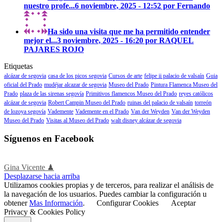
nuestro profe...
6 noviembre, 2025 - 12:52 por Fernando
Ha sido una visita que me ha permitido entender
mejor el...
3 noviembre, 2025 - 16:20 por RAQUEL
PAJARES ROJO
Etiquetas
alcázar de segovia
casa de los picos segovia
Cursos de arte
felipe ii palacio de valsaín
Guia
oficial del Prado
mudéjar alcazar de segovia
Museo del Prado
Pintura Flamenca Museo del
Prado
plaza de las sirenas segovía
Primitivos flamencos Museo del Prado
reyes católicos
alcázar de segovia
Robert Campin Museo del Prado
ruinas del palacio de valsaín
torreón
de lozoya segovía
Vademente
Vademente en el Prado
Van der Weyden
Van der Weyden
Museo del Prado
Visitas al Museo del Prado
walt disney alcázar de segovia
Síguenos en Facebook
Gina Vicente ♟
Desplazarse hacia arriba
Utilizamos cookies propias y de terceros, para realizar el análisis de
la navegación de los usuarios. Puedes cambiar la configuración u
obtener
Mas Información
.
Configurar Cookies
Aceptar
Privacy & Cookies Policy