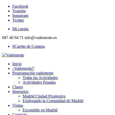
Facebook
Youtube
Instagram
Twitter
Mi cuenta
687 40 94 71 info@vademente.es
0
Carrito de Compra
Inicio
¿Vademente?
Programación vademente
Todas las Actividades
Actividades Pasadas
Clases
Itinerarios
Madrid Ciudad Progresiva
Explorando la Comunidad de Madrid
Visitas
Escondido en Madrid
Contacto