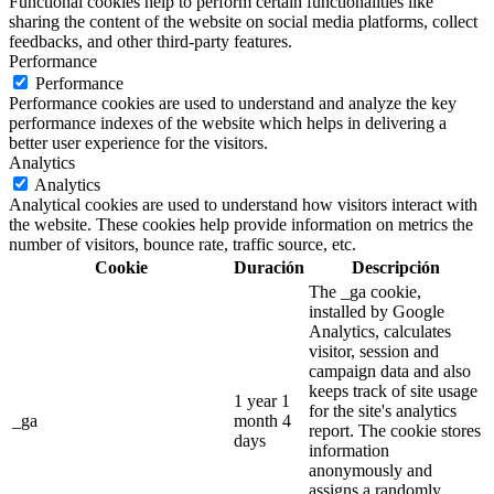
Functional cookies help to perform certain functionalities like
sharing the content of the website on social media platforms, collect
feedbacks, and other third-party features.
Performance
Performance
Performance cookies are used to understand and analyze the key
performance indexes of the website which helps in delivering a
better user experience for the visitors.
Analytics
Analytics
Analytical cookies are used to understand how visitors interact with
the website. These cookies help provide information on metrics the
number of visitors, bounce rate, traffic source, etc.
Cookie
Duración
Descripción
The _ga cookie,
installed by Google
Analytics, calculates
visitor, session and
campaign data and also
keeps track of site usage
1 year 1
for the site's analytics
_ga
month 4
report. The cookie stores
days
information
anonymously and
assigns a randomly