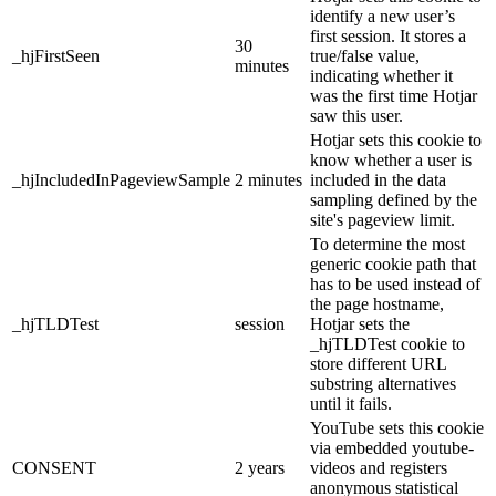
identify a new user’s
first session. It stores a
30
_hjFirstSeen
true/false value,
minutes
indicating whether it
was the first time Hotjar
saw this user.
Hotjar sets this cookie to
know whether a user is
_hjIncludedInPageviewSample
2 minutes
included in the data
sampling defined by the
site's pageview limit.
To determine the most
generic cookie path that
has to be used instead of
the page hostname,
_hjTLDTest
session
Hotjar sets the
_hjTLDTest cookie to
store different URL
substring alternatives
until it fails.
YouTube sets this cookie
via embedded youtube-
CONSENT
2 years
videos and registers
anonymous statistical