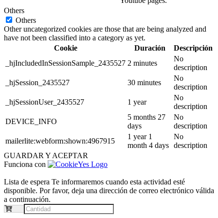
Youtube pages.
Others
Others
Other uncategorized cookies are those that are being analyzed and
have not been classified into a category as yet.
Cookie
Duración
Descripción
No
_hjIncludedInSessionSample_2435527
2 minutes
description
No
_hjSession_2435527
30 minutes
description
No
_hjSessionUser_2435527
1 year
description
5 months 27
No
DEVICE_INFO
days
description
1 year 1
No
mailerlite:webform:shown:4967915
month 4 days
description
GUARDAR Y ACEPTAR
Funciona con
Lista de espera
Te informaremos cuando esta actividad esté
disponible. Por favor, deja una dirección de correo electrónico válida
a continuación.