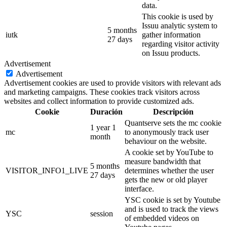
data.
This cookie is used by
Issuu analytic system to
5 months
iutk
gather information
27 days
regarding visitor activity
on Issuu products.
Advertisement
Advertisement
Advertisement cookies are used to provide visitors with relevant ads
and marketing campaigns. These cookies track visitors across
websites and collect information to provide customized ads.
Cookie
Duración
Descripción
Quantserve sets the mc cookie
1 year 1
mc
to anonymously track user
month
behaviour on the website.
A cookie set by YouTube to
measure bandwidth that
5 months
VISITOR_INFO1_LIVE
determines whether the user
27 days
gets the new or old player
interface.
YSC cookie is set by Youtube
and is used to track the views
YSC
session
of embedded videos on