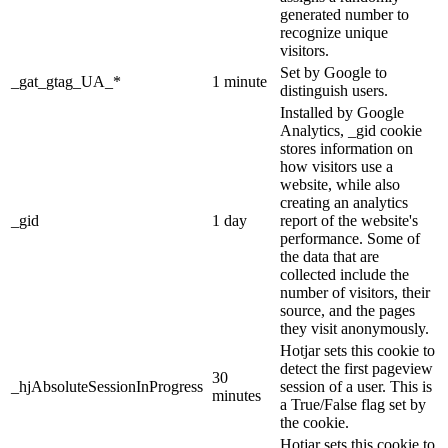
generated number to
recognize unique
visitors.
Set by Google to
_gat_gtag_UA_*
1 minute
distinguish users.
Installed by Google
Analytics, _gid cookie
stores information on
how visitors use a
website, while also
creating an analytics
_gid
1 day
report of the website's
performance. Some of
the data that are
collected include the
number of visitors, their
source, and the pages
they visit anonymously.
Hotjar sets this cookie to
detect the first pageview
30
_hjAbsoluteSessionInProgress
session of a user. This is
minutes
a True/False flag set by
the cookie.
Hotjar sets this cookie to