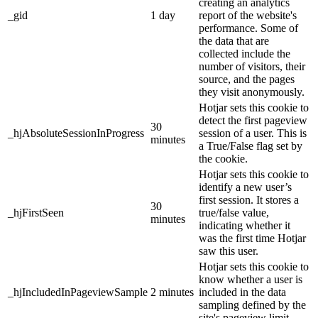
creating an analytics
_gid
1 day
report of the website's
performance. Some of
the data that are
collected include the
number of visitors, their
source, and the pages
they visit anonymously.
Hotjar sets this cookie to
detect the first pageview
30
_hjAbsoluteSessionInProgress
session of a user. This is
minutes
a True/False flag set by
the cookie.
Hotjar sets this cookie to
identify a new user’s
first session. It stores a
30
_hjFirstSeen
true/false value,
minutes
indicating whether it
was the first time Hotjar
saw this user.
Hotjar sets this cookie to
know whether a user is
_hjIncludedInPageviewSample
2 minutes
included in the data
sampling defined by the
site's pageview limit.