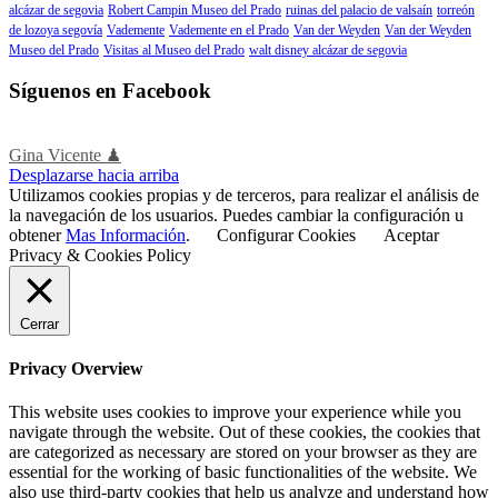
alcázar de segovia
Robert Campin Museo del Prado
ruinas del palacio de valsaín
torreón
de lozoya segovía
Vademente
Vademente en el Prado
Van der Weyden
Van der Weyden
Museo del Prado
Visitas al Museo del Prado
walt disney alcázar de segovia
Síguenos en Facebook
Gina Vicente ♟
Desplazarse hacia arriba
Utilizamos cookies propias y de terceros, para realizar el análisis de
la navegación de los usuarios. Puedes cambiar la configuración u
obtener
Mas Información
.
Configurar Cookies
Aceptar
Privacy & Cookies Policy
Cerrar
Privacy Overview
This website uses cookies to improve your experience while you
navigate through the website. Out of these cookies, the cookies that
are categorized as necessary are stored on your browser as they are
essential for the working of basic functionalities of the website. We
also use third-party cookies that help us analyze and understand how