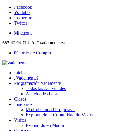
Facebook
Youtube
Instagram
Twitter
Mi cuenta
687 40 94 71 info@vademente.es
0
Carrito de Compra
Inicio
¿Vademente?
Programación vademente
Todas las Actividades
Actividades Pasadas
Clases
Itinerarios
Madrid Ciudad Progresiva
Explorando la Comunidad de Madrid
Visitas
Escondido en Madrid
Contacto