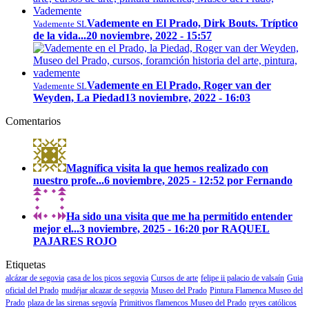
Vademente en El Prado, Dirk Bouts. Tríptico
Vademente SL
de la vida...
20 noviembre, 2022 - 15:57
Vademente en El Prado, Roger van der
Vademente SL
Weyden, La Piedad
13 noviembre, 2022 - 16:03
Comentarios
Magnífica visita la que hemos realizado con
nuestro profe...
6 noviembre, 2025 - 12:52 por Fernando
Ha sido una visita que me ha permitido entender
mejor el...
3 noviembre, 2025 - 16:20 por RAQUEL
PAJARES ROJO
Etiquetas
alcázar de segovia
casa de los picos segovia
Cursos de arte
felipe ii palacio de valsaín
Guia
oficial del Prado
mudéjar alcazar de segovia
Museo del Prado
Pintura Flamenca Museo del
Prado
plaza de las sirenas segovía
Primitivos flamencos Museo del Prado
reyes católicos