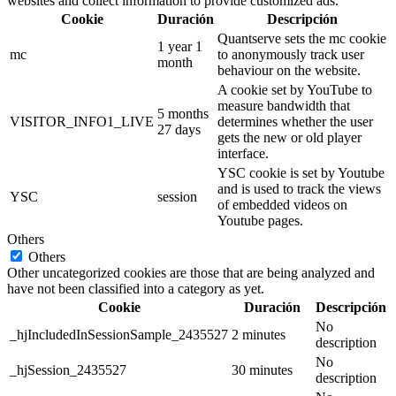
websites and collect information to provide customized ads.
Cookie
Duración
Descripción
Quantserve sets the mc cookie
1 year 1
mc
to anonymously track user
month
behaviour on the website.
A cookie set by YouTube to
measure bandwidth that
5 months
VISITOR_INFO1_LIVE
determines whether the user
27 days
gets the new or old player
interface.
YSC cookie is set by Youtube
and is used to track the views
YSC
session
of embedded videos on
Youtube pages.
Others
Others
Other uncategorized cookies are those that are being analyzed and
have not been classified into a category as yet.
Cookie
Duración
Descripción
No
_hjIncludedInSessionSample_2435527
2 minutes
description
No
_hjSession_2435527
30 minutes
description