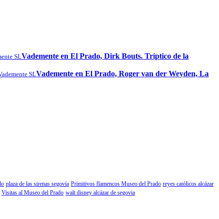
Vademente en El Prado, Dirk Bouts. Tríptico de la
ente SL
Vademente en El Prado, Roger van der Weyden, La
Vademente SL
do
plaza de las sirenas segovía
Primitivos flamencos Museo del Prado
reyes católicos alcázar
Visitas al Museo del Prado
walt disney alcázar de segovia