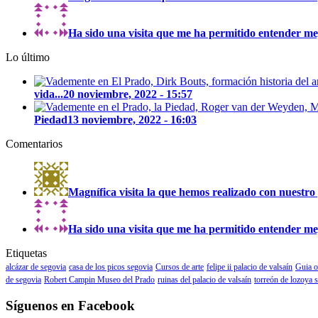
Ha sido una visita que me ha permitido entender mejo
Lo último
vida...
20 noviembre, 2022 - 15:57
Piedad
13 noviembre, 2022 - 16:03
Comentarios
Magnífica visita la que hemos realizado con nuestro 
Ha sido una visita que me ha permitido entender mejo
Etiquetas
alcázar de segovia
casa de los picos segovia
Cursos de arte
felipe ii palacio de valsaín
Guia o
de segovia
Robert Campin Museo del Prado
ruinas del palacio de valsaín
torreón de lozoya 
Síguenos en Facebook