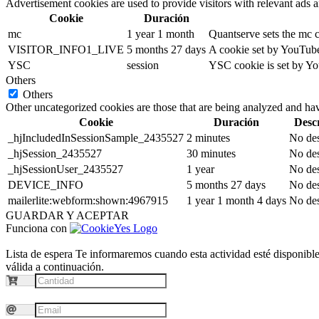
Advertisement cookies are used to provide visitors with relevant ads 
Cookie
Duración
mc
1 year 1 month
Quantserve sets the mc 
VISITOR_INFO1_LIVE
5 months 27 days
A cookie set by YouTube 
YSC
session
YSC cookie is set by Yo
Others
Others
Other uncategorized cookies are those that are being analyzed and have
Cookie
Duración
Desc
_hjIncludedInSessionSample_2435527
2 minutes
No des
_hjSession_2435527
30 minutes
No des
_hjSessionUser_2435527
1 year
No des
DEVICE_INFO
5 months 27 days
No des
mailerlite:webform:shown:4967915
1 year 1 month 4 days
No des
GUARDAR Y ACEPTAR
Funciona con
Lista de espera
Te informaremos cuando esta actividad esté disponible.
válida a continuación.