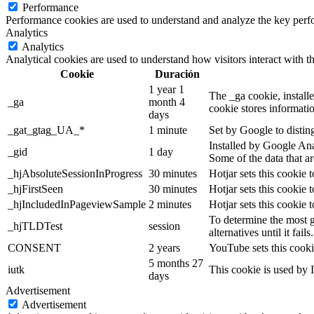
Performance
Performance cookies are used to understand and analyze the key perfor
Analytics
Analytics
Analytical cookies are used to understand how visitors interact with th
Cookie
Duración
1 year 1
The _ga cookie, installe
_ga
month 4
cookie stores informati
days
_gat_gtag_UA_*
1 minute
Set by Google to distin
Installed by Google Anal
_gid
1 day
Some of the data that ar
_hjAbsoluteSessionInProgress
30 minutes
Hotjar sets this cookie t
_hjFirstSeen
30 minutes
Hotjar sets this cookie t
_hjIncludedInPageviewSample
2 minutes
Hotjar sets this cookie 
To determine the most g
_hjTLDTest
session
alternatives until it fails.
CONSENT
2 years
YouTube sets this cooki
5 months 27
iutk
This cookie is used by I
days
Advertisement
Advertisement