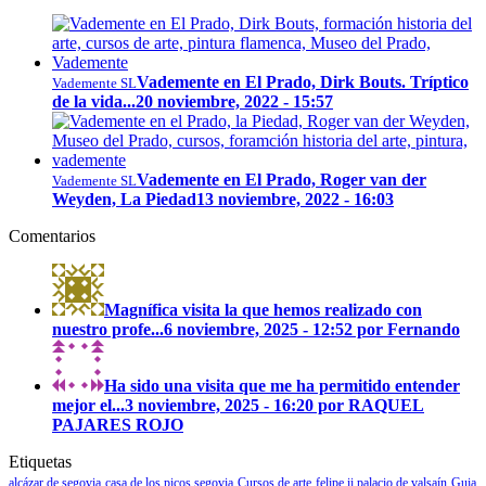
Vademente en El Prado, Dirk Bouts. Tríptico
Vademente SL
de la vida...
20 noviembre, 2022 - 15:57
Vademente en El Prado, Roger van der
Vademente SL
Weyden, La Piedad
13 noviembre, 2022 - 16:03
Comentarios
Magnífica visita la que hemos realizado con
nuestro profe...
6 noviembre, 2025 - 12:52 por Fernando
Ha sido una visita que me ha permitido entender
mejor el...
3 noviembre, 2025 - 16:20 por RAQUEL
PAJARES ROJO
Etiquetas
alcázar de segovia
casa de los picos segovia
Cursos de arte
felipe ii palacio de valsaín
Guia