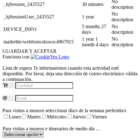
No
_hjSession_2435527
30 minutes
description
No
_hjSessionUser_2435527
1 year
description
5 months 27
No
DEVICE_INFO
days
description
1 year 1
No
mailerlite:webform:shown:4967915
month 4 days
description
GUARDAR Y ACEPTAR
Funciona con
Lista de espera
Te informaremos cuando esta actividad esté
disponible. Por favor, deja una dirección de correo electrónico válida
a continuación.
Para visitas a museos seleccionar día/s de la semana preferido/s
Lunes
Martes
Miércoles
Jueves
Viernes
Para visitas a museos e itinerarios de medio día ...