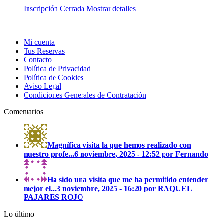
Inscripción Cerrada
Mostrar detalles
Mi cuenta
Tus Reservas
Contacto
Política de Privacidad
Política de Cookies
Aviso Legal
Condiciones Generales de Contratación
Comentarios
Magnífica visita la que hemos realizado con
nuestro profe...
6 noviembre, 2025 - 12:52 por Fernando
Ha sido una visita que me ha permitido entender
mejor el...
3 noviembre, 2025 - 16:20 por RAQUEL
PAJARES ROJO
Lo último