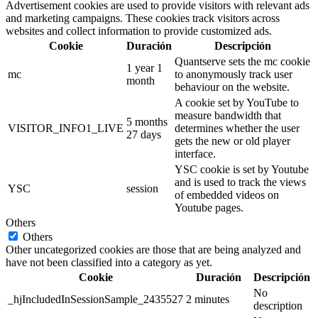
Advertisement cookies are used to provide visitors with relevant ads
and marketing campaigns. These cookies track visitors across
websites and collect information to provide customized ads.
Cookie
Duración
Descripción
Quantserve sets the mc cookie
1 year 1
mc
to anonymously track user
month
behaviour on the website.
A cookie set by YouTube to
measure bandwidth that
5 months
VISITOR_INFO1_LIVE
determines whether the user
27 days
gets the new or old player
interface.
YSC cookie is set by Youtube
and is used to track the views
YSC
session
of embedded videos on
Youtube pages.
Others
Others
Other uncategorized cookies are those that are being analyzed and
have not been classified into a category as yet.
Cookie
Duración
Descripción
No
_hjIncludedInSessionSample_2435527
2 minutes
description