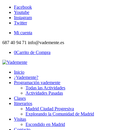
Facebook
Youtube
Instagram
Twitter
Mi cuenta
687 40 94 71 info@vademente.es
0
Carrito de Compra
Inicio
¿Vademente?
Programación vademente
Todas las Actividades
Actividades Pasadas
Clases
Itinerarios
Madrid Ciudad Progresiva
Explorando la Comunidad de Madrid
Visitas
Escondido en Madrid
Contacto