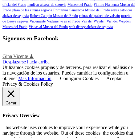
oficial del Prado
mudéjar alcazar de segovia
Museo del Prado
Pintura Flamenca Museo del
Prado
plaza de las sirenas segovía
Primitivos flamencos Museo del Prado
reyes católicos
alcázar de segovia
Robert Campin Museo del Prado
ruinas del palacio de valsaín
torreón
de lozoya segovía
Vademente
Vademente en el Prado
Van der Weyden
Van der Weyden
Museo del Prado
Visitas al Museo del Prado
walt disney alcázar de segovia
Síguenos en Facebook
Gina Vicente ♟
Desplazarse hacia arriba
Utilizamos cookies propias y de terceros, para realizar el análisis de
la navegación de los usuarios. Puedes cambiar la configuración u
obtener
Mas Información
.
Configurar Cookies
Aceptar
Privacy & Cookies Policy
Cerrar
Privacy Overview
This website uses cookies to improve your experience while you
navigate through the website. Out of these cookies, the cookies that