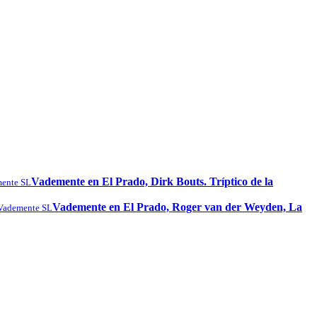
Vademente en El Prado, Dirk Bouts. Tríptico de la
ente SL
Vademente en El Prado, Roger van der Weyden, La
Vademente SL