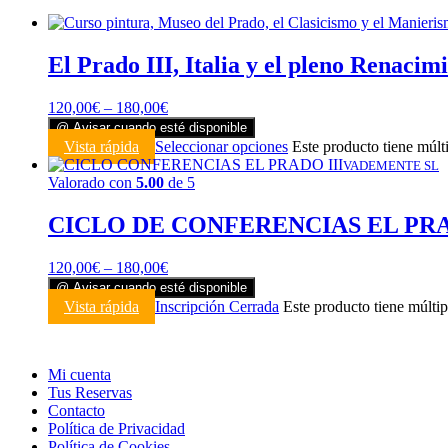
El Prado III, Italia y el pleno Renacim
120,00
€
–
180,00
€
@ Avisar cuando esté disponible
Vista rápida
Seleccionar opciones
Este producto tiene múlt
VADEMENTE SL
Valorado con
5.00
de 5
CICLO DE CONFERENCIAS EL PRAD
120,00
€
–
180,00
€
@ Avisar cuando esté disponible
Vista rápida
Inscripción Cerrada
Este producto tiene múltip
Mi cuenta
Tus Reservas
Contacto
Política de Privacidad
Política de Cookies