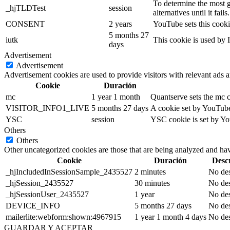
To determine the most g
_hjTLDTest
session
alternatives until it fails.
CONSENT
2 years
YouTube sets this cooki
5 months 27
iutk
This cookie is used by I
days
Advertisement
Advertisement
Advertisement cookies are used to provide visitors with relevant ads 
Cookie
Duración
mc
1 year 1 month
Quantserve sets the mc 
VISITOR_INFO1_LIVE
5 months 27 days
A cookie set by YouTube 
YSC
session
YSC cookie is set by Yo
Others
Others
Other uncategorized cookies are those that are being analyzed and have
Cookie
Duración
Desc
_hjIncludedInSessionSample_2435527
2 minutes
No des
_hjSession_2435527
30 minutes
No des
_hjSessionUser_2435527
1 year
No des
DEVICE_INFO
5 months 27 days
No des
mailerlite:webform:shown:4967915
1 year 1 month 4 days
No des
GUARDAR Y ACEPTAR