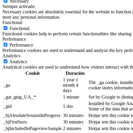
Necessary
Siempre activado
Necessary cookies are absolutely essential for the website to function 
store any personal information.
Functional
Functional
Functional cookies help to perform certain functionalities like sharing 
Performance
Performance
Performance cookies are used to understand and analyze the key perfor
Analytics
Analytics
Analytical cookies are used to understand how visitors interact with th
Cookie
Duración
1 year 1
The _ga cookie, installe
_ga
month 4
cookie stores informati
days
_gat_gtag_UA_*
1 minute
Set by Google to distin
Installed by Google Anal
_gid
1 day
Some of the data that ar
_hjAbsoluteSessionInProgress
30 minutes
Hotjar sets this cookie t
_hjFirstSeen
30 minutes
Hotjar sets this cookie t
_hjIncludedInPageviewSample
2 minutes
Hotjar sets this cookie 