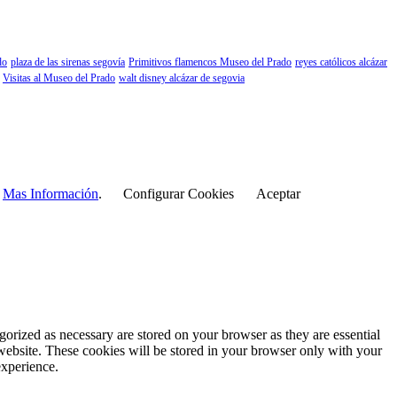
do
plaza de las sirenas segovía
Primitivos flamencos Museo del Prado
reyes católicos alcázar
Visitas al Museo del Prado
walt disney alcázar de segovia
r
Mas Información
.
Configurar Cookies
Aceptar
gorized as necessary are stored on your browser as they are essential
 website. These cookies will be stored in your browser only with your
experience.