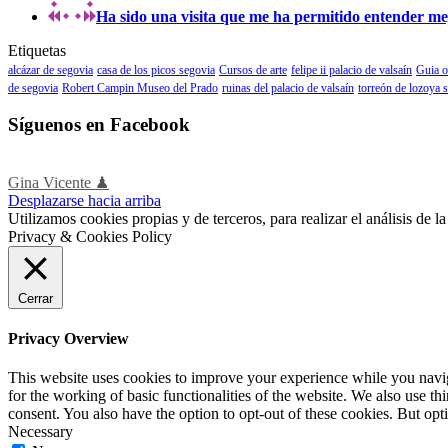
Ha sido una visita que me ha permitido entender mejo
Etiquetas
alcázar de segovia
casa de los picos segovia
Cursos de arte
felipe ii palacio de valsaín
Guia o
de segovia
Robert Campin Museo del Prado
ruinas del palacio de valsaín
torreón de lozoya 
Síguenos en Facebook
Gina Vicente ♟
Desplazarse hacia arriba
Utilizamos cookies propias y de terceros, para realizar el análisis de
Privacy & Cookies Policy
Cerrar
Privacy Overview
This website uses cookies to improve your experience while you naviga
for the working of basic functionalities of the website. We also use t
consent. You also have the option to opt-out of these cookies. But op
Necessary