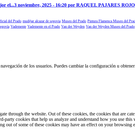
r el...
3 noviembre, 2025 - 16:20 por RAQUEL PAJARES ROJO
ficial del Prado
mudéjar alcazar de segovia
Museo del Prado
Pintura Flamenca Museo del Pra
segovía
Vademente
Vademente en el Prado
Van der Weyden
Van der Weyden Museo del Prado
 la navegación de los usuarios. Puedes cambiar la configuración u obtene
te through the website. Out of these cookies, the cookies that are cate
hird-party cookies that help us analyze and understand how you use this
ting out of some of these cookies may have an effect on your browsing 