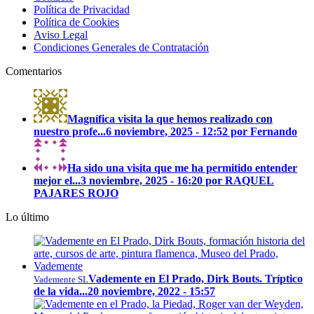
Política de Privacidad
Política de Cookies
Aviso Legal
Condiciones Generales de Contratación
Comentarios
Magnífica visita la que hemos realizado con
nuestro profe...
6 noviembre, 2025 - 12:52 por Fernando
Ha sido una visita que me ha permitido entender
mejor el...
3 noviembre, 2025 - 16:20 por RAQUEL
PAJARES ROJO
Lo último
Vademente en El Prado, Dirk Bouts. Tríptico
Vademente SL
de la vida...
20 noviembre, 2022 - 15:57