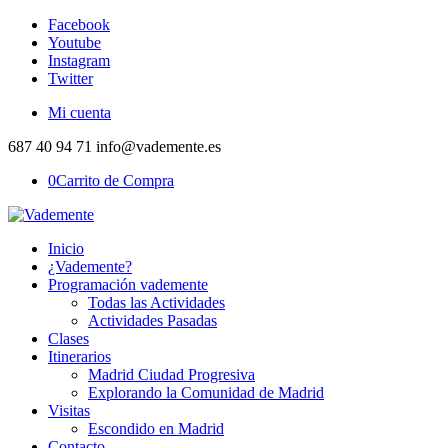
Facebook
Youtube
Instagram
Twitter
Mi cuenta
687 40 94 71 info@vademente.es
0
Carrito de Compra
Inicio
¿Vademente?
Programación vademente
Todas las Actividades
Actividades Pasadas
Clases
Itinerarios
Madrid Ciudad Progresiva
Explorando la Comunidad de Madrid
Visitas
Escondido en Madrid
Contacto