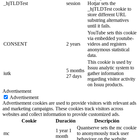
_hjTLDTest
session
Hotjar sets the
_hjTLDTest cookie to
store different URL
substring alternatives
until it fails.
YouTube sets this cookie
via embedded youtube-
CONSENT
2 years
videos and registers
anonymous statistical
data.
This cookie is used by
Issuu analytic system to
5 months
iutk
gather information
27 days
regarding visitor activity
on Issuu products.
Advertisement
Advertisement
Advertisement cookies are used to provide visitors with relevant ads
and marketing campaigns. These cookies track visitors across
websites and collect information to provide customized ads.
Cookie
Duración
Descripción
Quantserve sets the mc cookie
1 year 1
mc
to anonymously track user
month
behaviour on the website.