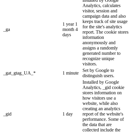
installed by Google
Analytics, calculates
visitor, session and
campaign data and also
keeps track of site usage
1 year 1
for the site's analytics
_ga
month 4
report. The cookie stores
days
information
anonymously and
assigns a randomly
generated number to
recognize unique
visitors.
Set by Google to
_gat_gtag_UA_*
1 minute
distinguish users.
Installed by Google
Analytics, _gid cookie
stores information on
how visitors use a
website, while also
creating an analytics
_gid
1 day
report of the website's
performance. Some of
the data that are
collected include the