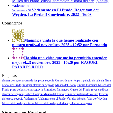
Vademente en El Prado, Roger van der
Vademente SL
Weyden, La Piedad
13 noviembre, 2022 - 16:03
Comentarios
Magnífica visita la que hemos realizado con
nuestro profe...
6 noviembre, 2025 - 12:52 por Fernando
Ha sido una visita que me ha permitido entender
mejor el...
3 noviembre, 2025 - 16:20 por RAQUEL
PAJARES ROJO
Etiquetas
alcázar de segovia
casa de los picos segovia
Cursos de arte
felipe ii palacio de valsaín
Guia
oficial del Prado
mudéjar alcazar de segovia
Museo del Prado
Pintura Flamenca Museo del
Prado
plaza de las sirenas segovía
Primitivos flamencos Museo del Prado
reyes católicos
alcázar de segovia
Robert Campin Museo del Prado
ruinas del palacio de valsaín
torreón
de lozoya segovía
Vademente
Vademente en el Prado
Van der Weyden
Van der Weyden
Museo del Prado
Visitas al Museo del Prado
walt disney alcázar de segovia
Síguenos en Facebook