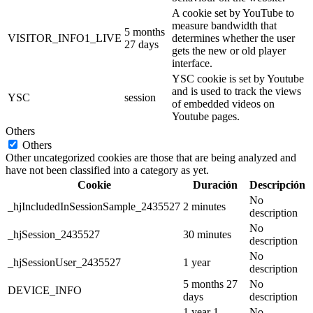
A cookie set by YouTube to
measure bandwidth that
5 months
VISITOR_INFO1_LIVE
determines whether the user
27 days
gets the new or old player
interface.
YSC cookie is set by Youtube
and is used to track the views
YSC
session
of embedded videos on
Youtube pages.
Others
Others
Other uncategorized cookies are those that are being analyzed and
have not been classified into a category as yet.
Cookie
Duración
Descripción
No
_hjIncludedInSessionSample_2435527
2 minutes
description
No
_hjSession_2435527
30 minutes
description
No
_hjSessionUser_2435527
1 year
description
5 months 27
No
DEVICE_INFO
days
description
1 year 1
No