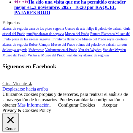
Ha sido una visita que me ha permitido entender
mejor el...
3 noviembre, 2025 - 16:20 por RAQUEL
PAJARES ROJO
Etiquetas
alcázar de segovia
casa de los picos segovia
Cursos de arte
felipe ii palacio de valsaín
Guia
oficial del Prado
mudéjar alcazar de segovia
Museo del Prado
Pintura Flamenca Museo del
Prado
plaza de las sirenas segovía
Primitivos flamencos Museo del Prado
reyes católicos
alcázar de segovia
Robert Campin Museo del Prado
ruinas del palacio de valsaín
torreón
de lozoya segovía
Vademente
Vademente en el Prado
Van der Weyden
Van der Weyden
Museo del Prado
Visitas al Museo del Prado
walt disney alcázar de segovia
Síguenos en Facebook
Gina Vicente ♟
Desplazarse hacia arriba
Utilizamos cookies propias y de terceros, para realizar el análisis de
la navegación de los usuarios. Puedes cambiar la configuración u
obtener
Mas Información
.
Configurar Cookies
Aceptar
Privacy & Cookies Policy
Cerrar