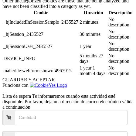
Other uncategorized cookies are those that are being analyzed and
have not been classified into a category as yet.
Cookie
Duración
Descripción
No
_hjIncludedInSessionSample_2435527
2 minutes
description
No
_hjSession_2435527
30 minutes
description
No
_hjSessionUser_2435527
1 year
description
5 months 27
No
DEVICE_INFO
days
description
1 year 1
No
mailerlite:webform:shown:4967915
month 4 days
description
GUARDAR Y ACEPTAR
Funciona con
Lista de espera
Te informaremos cuando esta actividad esté
disponible. Por favor, deja una dirección de correo electrónico válida
a continuación.