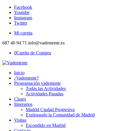
Facebook
Youtube
Instagram
Twitter
Mi cuenta
687 40 94 71 info@vademente.es
0
Carrito de Compra
Inicio
¿Vademente?
Programación vademente
Todas las Actividades
Actividades Pasadas
Clases
Itinerarios
Madrid Ciudad Progresiva
Explorando la Comunidad de Madrid
Visitas
Escondido en Madrid
Contacto