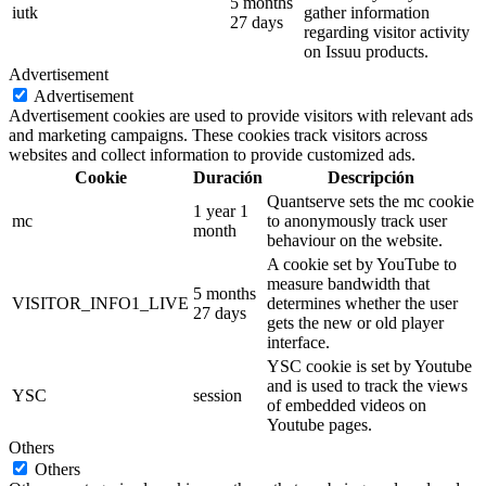
5 months
iutk
gather information
27 days
regarding visitor activity
on Issuu products.
Advertisement
Advertisement
Advertisement cookies are used to provide visitors with relevant ads
and marketing campaigns. These cookies track visitors across
websites and collect information to provide customized ads.
Cookie
Duración
Descripción
Quantserve sets the mc cookie
1 year 1
mc
to anonymously track user
month
behaviour on the website.
A cookie set by YouTube to
measure bandwidth that
5 months
VISITOR_INFO1_LIVE
determines whether the user
27 days
gets the new or old player
interface.
YSC cookie is set by Youtube
and is used to track the views
YSC
session
of embedded videos on
Youtube pages.
Others
Others