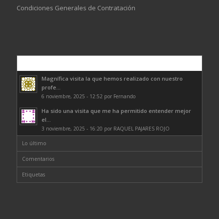
Condiciones Generales de Contratación
Comentarios
Magnífica visita la que hemos realizado con nuestro
profe...
6 noviembre, 2025 - 12:52 por Fernando
Ha sido una visita que me ha permitido entender mejor
el...
3 noviembre, 2025 - 16:20 por RAQUEL PAJARES ROJO
Lo último
Comentarios
Etiquetas