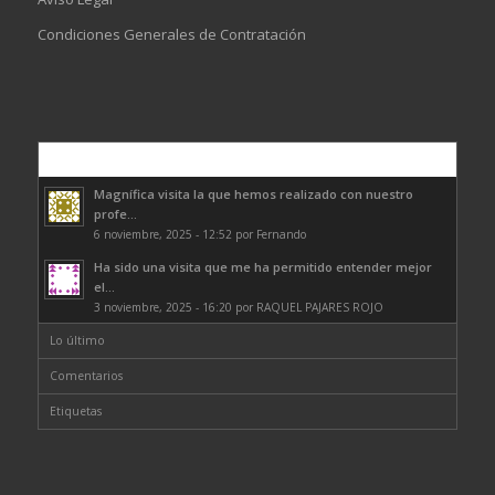
Condiciones Generales de Contratación
Comentarios
Magnífica visita la que hemos realizado con nuestro
profe...
6 noviembre, 2025 - 12:52 por Fernando
Ha sido una visita que me ha permitido entender mejor
el...
3 noviembre, 2025 - 16:20 por RAQUEL PAJARES ROJO
Lo último
Comentarios
Etiquetas