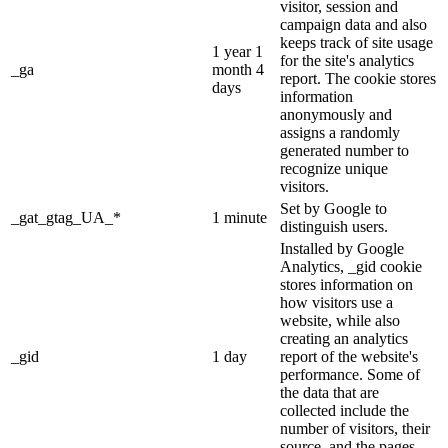
visitor, session and
campaign data and also
keeps track of site usage
1 year 1
for the site's analytics
_ga
month 4
report. The cookie stores
days
information
anonymously and
assigns a randomly
generated number to
recognize unique
visitors.
Set by Google to
_gat_gtag_UA_*
1 minute
distinguish users.
Installed by Google
Analytics, _gid cookie
stores information on
how visitors use a
website, while also
creating an analytics
_gid
1 day
report of the website's
performance. Some of
the data that are
collected include the
number of visitors, their
source, and the pages