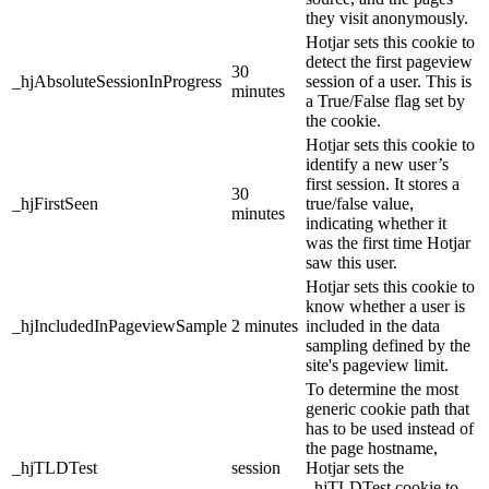
they visit anonymously.
Hotjar sets this cookie to
detect the first pageview
30
_hjAbsoluteSessionInProgress
session of a user. This is
minutes
a True/False flag set by
the cookie.
Hotjar sets this cookie to
identify a new user’s
first session. It stores a
30
_hjFirstSeen
true/false value,
minutes
indicating whether it
was the first time Hotjar
saw this user.
Hotjar sets this cookie to
know whether a user is
_hjIncludedInPageviewSample
2 minutes
included in the data
sampling defined by the
site's pageview limit.
To determine the most
generic cookie path that
has to be used instead of
the page hostname,
_hjTLDTest
session
Hotjar sets the
_hjTLDTest cookie to