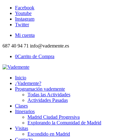
Facebook
Youtube
Instagram
Twitter
Mi cuenta
687 40 94 71 info@vademente.es
0
Carrito de Compra
Inicio
¿Vademente?
Programación vademente
Todas las Actividades
Actividades Pasadas
Clases
Itinerarios
Madrid Ciudad Progresiva
Explorando la Comunidad de Madrid
Visitas
Escondido en Madrid
Contacto