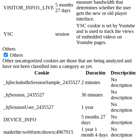
measure bandwidth that
5 months
VISITOR_INFO1_LIVE
determines whether the user
27 days
gets the new or old player
interface.
YSC cookie is set by Youtube
and is used to track the views
YSC
session
of embedded videos on
Youtube pages.
Others
Others
Other uncategorized cookies are those that are being analyzed and
have not been classified into a category as yet.
Cookie
Duración
Descripción
No
_hjIncludedInSessionSample_2435527
2 minutes
description
No
_hjSession_2435527
30 minutes
description
No
_hjSessionUser_2435527
1 year
description
5 months 27
No
DEVICE_INFO
days
description
1 year 1
No
mailerlite:webform:shown:4967915
month 4 days
description