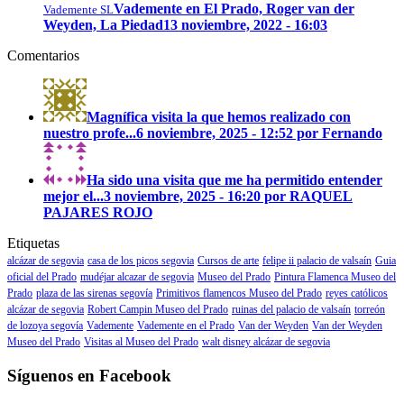
Vademente en El Prado, Roger van der
Vademente SL
Weyden, La Piedad
13 noviembre, 2022 - 16:03
Comentarios
Magnífica visita la que hemos realizado con
nuestro profe...
6 noviembre, 2025 - 12:52 por Fernando
Ha sido una visita que me ha permitido entender
mejor el...
3 noviembre, 2025 - 16:20 por RAQUEL
PAJARES ROJO
Etiquetas
alcázar de segovia
casa de los picos segovia
Cursos de arte
felipe ii palacio de valsaín
Guia
oficial del Prado
mudéjar alcazar de segovia
Museo del Prado
Pintura Flamenca Museo del
Prado
plaza de las sirenas segovía
Primitivos flamencos Museo del Prado
reyes católicos
alcázar de segovia
Robert Campin Museo del Prado
ruinas del palacio de valsaín
torreón
de lozoya segovía
Vademente
Vademente en el Prado
Van der Weyden
Van der Weyden
Museo del Prado
Visitas al Museo del Prado
walt disney alcázar de segovia
Síguenos en Facebook