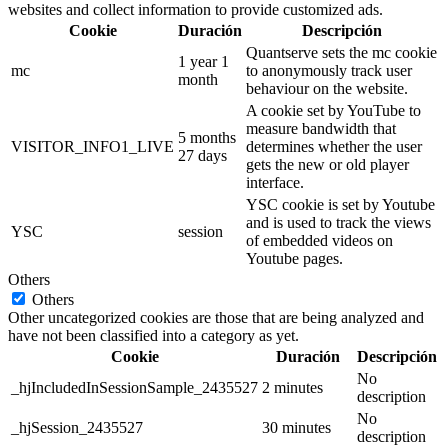
websites and collect information to provide customized ads.
Cookie
Duración
Descripción
Quantserve sets the mc cookie
1 year 1
mc
to anonymously track user
month
behaviour on the website.
A cookie set by YouTube to
measure bandwidth that
5 months
VISITOR_INFO1_LIVE
determines whether the user
27 days
gets the new or old player
interface.
YSC cookie is set by Youtube
and is used to track the views
YSC
session
of embedded videos on
Youtube pages.
Others
Others
Other uncategorized cookies are those that are being analyzed and
have not been classified into a category as yet.
Cookie
Duración
Descripción
No
_hjIncludedInSessionSample_2435527
2 minutes
description
No
_hjSession_2435527
30 minutes
description