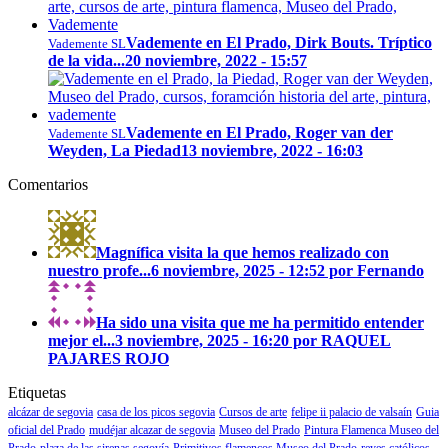
Vademente en El Prado, Dirk Bouts. Tríptico
Vademente SL
de la vida...
20 noviembre, 2022 - 15:57
Vademente en El Prado, Roger van der
Vademente SL
Weyden, La Piedad
13 noviembre, 2022 - 16:03
Comentarios
Magnífica visita la que hemos realizado con
nuestro profe...
6 noviembre, 2025 - 12:52 por Fernando
Ha sido una visita que me ha permitido entender
mejor el...
3 noviembre, 2025 - 16:20 por RAQUEL
PAJARES ROJO
Etiquetas
alcázar de segovia
casa de los picos segovia
Cursos de arte
felipe ii palacio de valsaín
Guia
oficial del Prado
mudéjar alcazar de segovia
Museo del Prado
Pintura Flamenca Museo del
Prado
plaza de las sirenas segovía
Primitivos flamencos Museo del Prado
reyes católicos