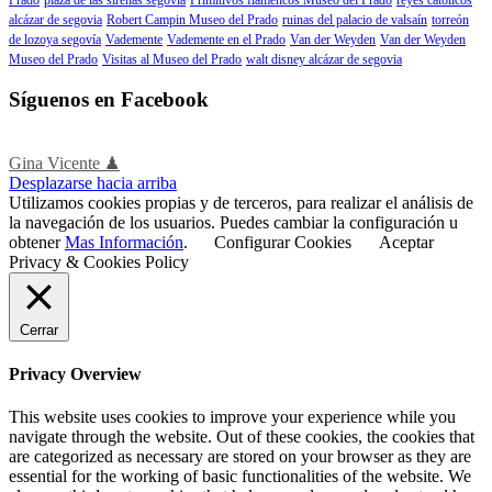
alcázar de segovia
Robert Campin Museo del Prado
ruinas del palacio de valsaín
torreón
de lozoya segovía
Vademente
Vademente en el Prado
Van der Weyden
Van der Weyden
Museo del Prado
Visitas al Museo del Prado
walt disney alcázar de segovia
Síguenos en Facebook
Gina Vicente ♟
Desplazarse hacia arriba
Utilizamos cookies propias y de terceros, para realizar el análisis de
la navegación de los usuarios. Puedes cambiar la configuración u
obtener
Mas Información
.
Configurar Cookies
Aceptar
Privacy & Cookies Policy
Cerrar
Privacy Overview
This website uses cookies to improve your experience while you
navigate through the website. Out of these cookies, the cookies that
are categorized as necessary are stored on your browser as they are
essential for the working of basic functionalities of the website. We