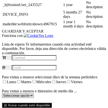
No
_hjSessionUser_2435527
1 year
description
5 months 27
No
DEVICE_INFO
days
description
1 year 1
No
mailerlite:webform:shown:4967915
month 4 days
description
GUARDAR Y ACEPTAR
Funciona con
Lista de espera
Te informaremos cuando esta actividad esté
disponible. Por favor, deja una dirección de correo electrónico válida
a continuación.
Para visitas a museos seleccionar día/s de la semana preferido/s
Lunes
Martes
Miércoles
Jueves
Viernes
Para visitas a museos e itinerarios de medio día ...
@ Avisar cuando esté disponible