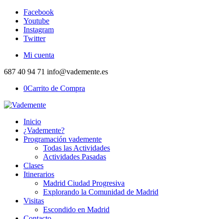
Facebook
Youtube
Instagram
Twitter
Mi cuenta
687 40 94 71 info@vademente.es
0
Carrito de Compra
Inicio
¿Vademente?
Programación vademente
Todas las Actividades
Actividades Pasadas
Clases
Itinerarios
Madrid Ciudad Progresiva
Explorando la Comunidad de Madrid
Visitas
Escondido en Madrid
Contacto