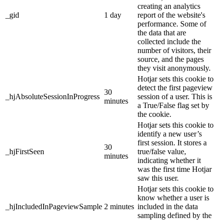
creating an analytics
_gid
1 day
report of the website's
performance. Some of
the data that are
collected include the
number of visitors, their
source, and the pages
they visit anonymously.
Hotjar sets this cookie to
detect the first pageview
30
_hjAbsoluteSessionInProgress
session of a user. This is
minutes
a True/False flag set by
the cookie.
Hotjar sets this cookie to
identify a new user’s
first session. It stores a
30
_hjFirstSeen
true/false value,
minutes
indicating whether it
was the first time Hotjar
saw this user.
Hotjar sets this cookie to
know whether a user is
_hjIncludedInPageviewSample
2 minutes
included in the data
sampling defined by the