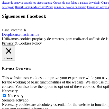
alcázar de segovia
casa de los picos segovia
Cursos de arte
felipe ii palacio de valsaín
Guia o
de segovia
Robert Campin Museo del Prado
ruinas del palacio de valsaín
torreón de lozoya 
Síguenos en Facebook
Gina Vicente ♟
Desplazarse hacia arriba
Utilizamos cookies propias y de terceros, para realizar el análisis de
Privacy & Cookies Policy
Cerrar
Privacy Overview
This website uses cookies to improve your experience while you naviga
for the working of basic functionalities of the website. We also use t
consent. You also have the option to opt-out of these cookies. But op
Necessary
Necessary
Siempre activado
Necessary cookies are absolutely essential for the website to function 
store any personal information.