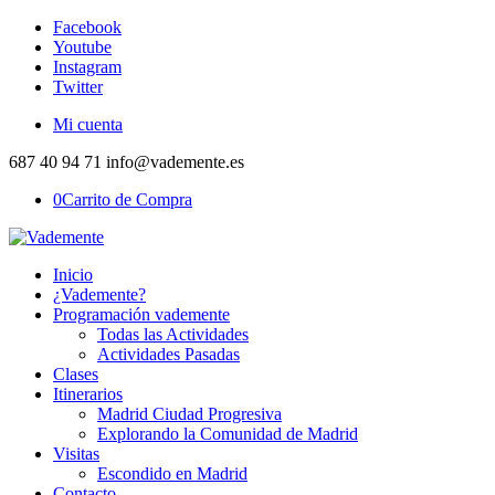
Facebook
Youtube
Instagram
Twitter
Mi cuenta
687 40 94 71 info@vademente.es
0
Carrito de Compra
Inicio
¿Vademente?
Programación vademente
Todas las Actividades
Actividades Pasadas
Clases
Itinerarios
Madrid Ciudad Progresiva
Explorando la Comunidad de Madrid
Visitas
Escondido en Madrid
Contacto