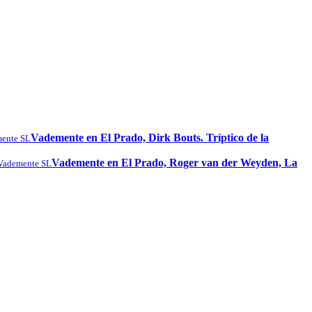
Vademente en El Prado, Dirk Bouts. Tríptico de la
ente SL
Vademente en El Prado, Roger van der Weyden, La
Vademente SL