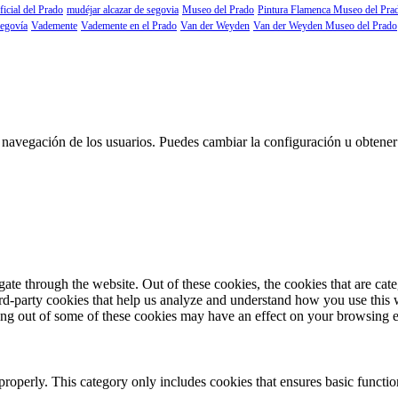
ficial del Prado
mudéjar alcazar de segovia
Museo del Prado
Pintura Flamenca Museo del Pra
segovía
Vademente
Vademente en el Prado
Van der Weyden
Van der Weyden Museo del Prado
 la navegación de los usuarios. Puedes cambiar la configuración u obtene
te through the website. Out of these cookies, the cookies that are cate
hird-party cookies that help us analyze and understand how you use this
ting out of some of these cookies may have an effect on your browsing 
properly. This category only includes cookies that ensures basic functio