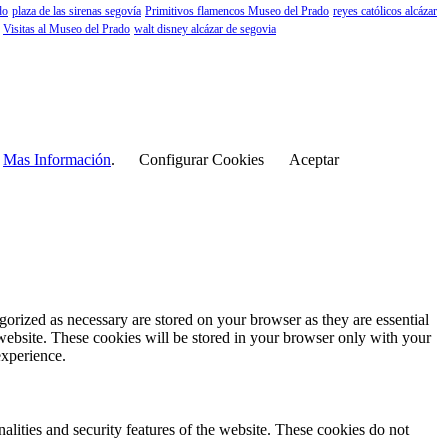
do
plaza de las sirenas segovía
Primitivos flamencos Museo del Prado
reyes católicos alcázar
Visitas al Museo del Prado
walt disney alcázar de segovia
r
Mas Información
.
Configurar Cookies
Aceptar
gorized as necessary are stored on your browser as they are essential
 website. These cookies will be stored in your browser only with your
experience.
nalities and security features of the website. These cookies do not