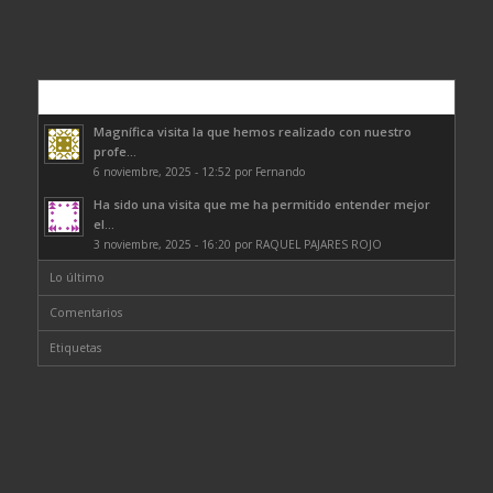
Comentarios
Magnífica visita la que hemos realizado con nuestro
profe...
6 noviembre, 2025 - 12:52 por Fernando
Ha sido una visita que me ha permitido entender mejor
el...
3 noviembre, 2025 - 16:20 por RAQUEL PAJARES ROJO
Lo último
Comentarios
Etiquetas