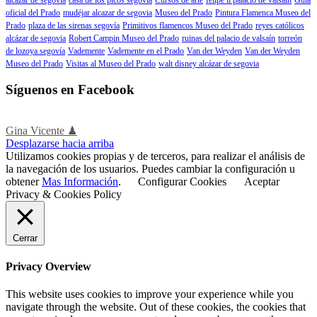
oficial del Prado
mudéjar alcazar de segovia
Museo del Prado
Pintura Flamenca Museo del
Prado
plaza de las sirenas segovía
Primitivos flamencos Museo del Prado
reyes católicos
alcázar de segovia
Robert Campin Museo del Prado
ruinas del palacio de valsaín
torreón
de lozoya segovía
Vademente
Vademente en el Prado
Van der Weyden
Van der Weyden
Museo del Prado
Visitas al Museo del Prado
walt disney alcázar de segovia
Síguenos en Facebook
Gina Vicente ♟
Desplazarse hacia arriba
Utilizamos cookies propias y de terceros, para realizar el análisis de
la navegación de los usuarios. Puedes cambiar la configuración u
obtener
Mas Información
.
Configurar Cookies
Aceptar
Privacy & Cookies Policy
Cerrar
Privacy Overview
This website uses cookies to improve your experience while you
navigate through the website. Out of these cookies, the cookies that