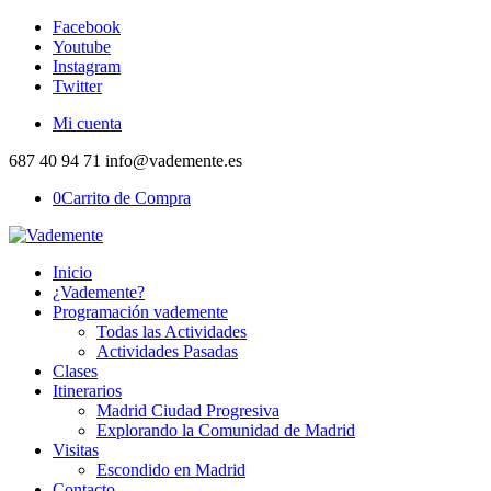
Facebook
Youtube
Instagram
Twitter
Mi cuenta
687 40 94 71 info@vademente.es
0
Carrito de Compra
Inicio
¿Vademente?
Programación vademente
Todas las Actividades
Actividades Pasadas
Clases
Itinerarios
Madrid Ciudad Progresiva
Explorando la Comunidad de Madrid
Visitas
Escondido en Madrid
Contacto