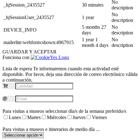
No
_hjSession_2435527
30 minutes
description
No
_hjSessionUser_2435527
1 year
description
5 months 27
No
DEVICE_INFO
days
description
1 year 1
No
mailerlite:webform:shown:4967915
month 4 days
description
GUARDAR Y ACEPTAR
Funciona con
Lista de espera
Te informaremos cuando esta actividad esté
disponible. Por favor, deja una dirección de correo electrónico válida
a continuación.
Para visitas a museos seleccionar día/s de la semana preferido/s
Lunes
Martes
Miércoles
Jueves
Viernes
Para visitas a museos e itinerarios de medio día ...