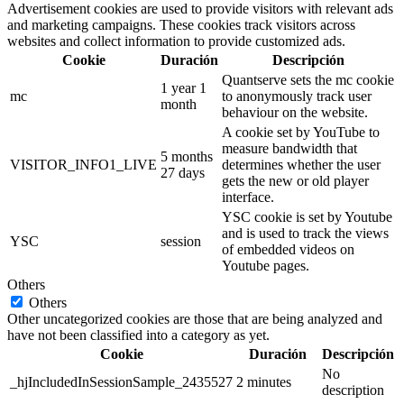
Advertisement cookies are used to provide visitors with relevant ads
and marketing campaigns. These cookies track visitors across
websites and collect information to provide customized ads.
Cookie
Duración
Descripción
Quantserve sets the mc cookie
1 year 1
mc
to anonymously track user
month
behaviour on the website.
A cookie set by YouTube to
measure bandwidth that
5 months
VISITOR_INFO1_LIVE
determines whether the user
27 days
gets the new or old player
interface.
YSC cookie is set by Youtube
and is used to track the views
YSC
session
of embedded videos on
Youtube pages.
Others
Others
Other uncategorized cookies are those that are being analyzed and
have not been classified into a category as yet.
Cookie
Duración
Descripción
No
_hjIncludedInSessionSample_2435527
2 minutes
description