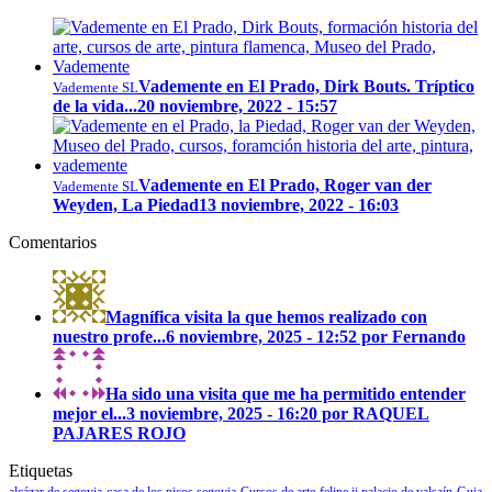
Vademente en El Prado, Dirk Bouts. Tríptico
Vademente SL
de la vida...
20 noviembre, 2022 - 15:57
Vademente en El Prado, Roger van der
Vademente SL
Weyden, La Piedad
13 noviembre, 2022 - 16:03
Comentarios
Magnífica visita la que hemos realizado con
nuestro profe...
6 noviembre, 2025 - 12:52 por Fernando
Ha sido una visita que me ha permitido entender
mejor el...
3 noviembre, 2025 - 16:20 por RAQUEL
PAJARES ROJO
Etiquetas
alcázar de segovia
casa de los picos segovia
Cursos de arte
felipe ii palacio de valsaín
Guia