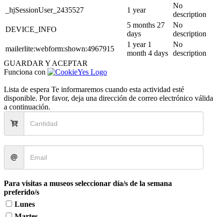
No
_hjSessionUser_2435527
1 year
description
5 months 27
No
DEVICE_INFO
days
description
1 year 1
No
mailerlite:webform:shown:4967915
month 4 days
description
GUARDAR Y ACEPTAR
Funciona con
Lista de espera
Te informaremos cuando esta actividad esté
disponible. Por favor, deja una dirección de correo electrónico válida
a continuación.
Para visitas a museos seleccionar día/s de la semana
preferido/s
Lunes
Martes