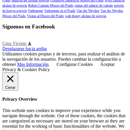
Prado
plaza de las sirenas segovía
Primitivos flamencos Museo del Prado
reyes católicos
alcázar de segovia
Robert Campin Museo del Prado
ruinas del palacio de valsaín
torreón
de lozoya segovía
Vademente
Vademente en el Prado
Van der Weyden
Van der Weyden
Museo del Prado
Visitas al Museo del Prado
walt disney alcázar de segovia
Síguenos en Facebook
Gina Vicente ♟
Desplazarse hacia arriba
Utilizamos cookies propias y de terceros, para realizar el análisis de
la navegación de los usuarios. Puedes cambiar la configuración u
obtener
Mas Información
.
Configurar Cookies
Aceptar
Privacy & Cookies Policy
Cerrar
Privacy Overview
This website uses cookies to improve your experience while you
navigate through the website. Out of these cookies, the cookies that
are categorized as necessary are stored on your browser as they are
essential for the working of basic functionalities of the website. We