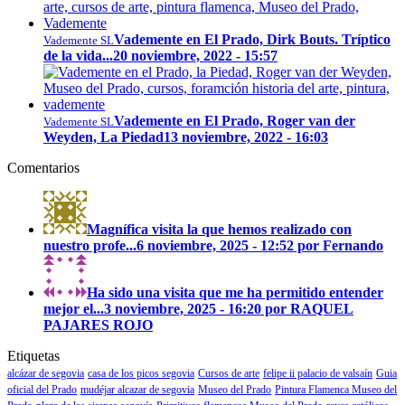
Vademente en El Prado, Dirk Bouts. Tríptico
Vademente SL
de la vida...
20 noviembre, 2022 - 15:57
Vademente en El Prado, Roger van der
Vademente SL
Weyden, La Piedad
13 noviembre, 2022 - 16:03
Comentarios
Magnífica visita la que hemos realizado con
nuestro profe...
6 noviembre, 2025 - 12:52 por Fernando
Ha sido una visita que me ha permitido entender
mejor el...
3 noviembre, 2025 - 16:20 por RAQUEL
PAJARES ROJO
Etiquetas
alcázar de segovia
casa de los picos segovia
Cursos de arte
felipe ii palacio de valsaín
Guia
oficial del Prado
mudéjar alcazar de segovia
Museo del Prado
Pintura Flamenca Museo del