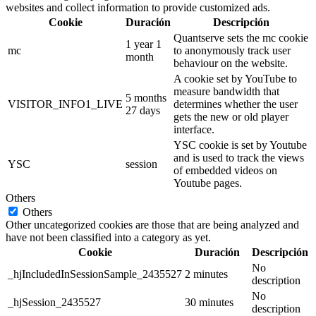
websites and collect information to provide customized ads.
Cookie
Duración
Descripción
Quantserve sets the mc cookie
1 year 1
mc
to anonymously track user
month
behaviour on the website.
A cookie set by YouTube to
measure bandwidth that
5 months
VISITOR_INFO1_LIVE
determines whether the user
27 days
gets the new or old player
interface.
YSC cookie is set by Youtube
and is used to track the views
YSC
session
of embedded videos on
Youtube pages.
Others
Others
Other uncategorized cookies are those that are being analyzed and
have not been classified into a category as yet.
Cookie
Duración
Descripción
No
_hjIncludedInSessionSample_2435527
2 minutes
description
No
_hjSession_2435527
30 minutes
description