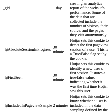
creating an analytics
_gid
1 day
report of the website's
performance. Some of
the data that are
collected include the
number of visitors, their
source, and the pages
they visit anonymously.
Hotjar sets this cookie to
detect the first pageview
30
_hjAbsoluteSessionInProgress
session of a user. This is
minutes
a True/False flag set by
the cookie.
Hotjar sets this cookie to
identify a new user’s
first session. It stores a
30
_hjFirstSeen
true/false value,
minutes
indicating whether it
was the first time Hotjar
saw this user.
Hotjar sets this cookie to
know whether a user is
_hjIncludedInPageviewSample
2 minutes
included in the data
sampling defined by the