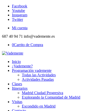
Facebook
Youtube
Instagram
Twitter
Mi cuenta
687 40 94 71 info@vademente.es
0
Carrito de Compra
Inicio
¿Vademente?
Programación vademente
Todas las Actividades
Actividades Pasadas
Clases
Itinerarios
Madrid Ciudad Progresiva
Explorando la Comunidad de Madrid
Visitas
Escondido en Madrid
Contacto