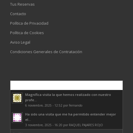
Tus Reservas
Contacto
Política de Privacidad
Política de Cookies
Aviso Legal
Condiciones Generales de Contratación
Comentarios
Magnífica visita la que hemos realizado con nuestro
profe...
6 noviembre, 2025 - 12:52 por Fernando
Ha sido una visita que me ha permitido entender mejor
el...
3 noviembre, 2025 - 16:20 por RAQUEL PAJARES ROJO