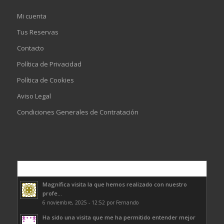
Mi cuenta
Tus Reservas
Contacto
Política de Privacidad
Política de Cookies
Aviso Legal
Condiciones Generales de Contratación
Comentarios
Magnífica visita la que hemos realizado con nuestro
profe...
6 noviembre, 2025 - 12:52 por Fernando
Ha sido una visita que me ha permitido entender mejor