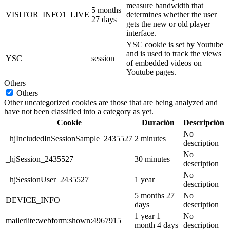
measure bandwidth that
5 months
VISITOR_INFO1_LIVE
determines whether the user
27 days
gets the new or old player
interface.
YSC cookie is set by Youtube
and is used to track the views
YSC
session
of embedded videos on
Youtube pages.
Others
Others
Other uncategorized cookies are those that are being analyzed and
have not been classified into a category as yet.
Cookie
Duración
Descripción
No
_hjIncludedInSessionSample_2435527
2 minutes
description
No
_hjSession_2435527
30 minutes
description
No
_hjSessionUser_2435527
1 year
description
5 months 27
No
DEVICE_INFO
days
description
1 year 1
No
mailerlite:webform:shown:4967915
month 4 days
description