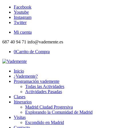
Facebook
Youtube
Instagram
Twitter
Mi cuenta
687 40 94 71 info@vademente.es
0
Carrito de Compra
Inicio
¿Vademente?
Programación vademente
Todas las Actividades
Actividades Pasadas
Clases
Itinerarios
Madrid Ciudad Progresiva
Explorando la Comunidad de Madrid
Visitas
Escondido en Madrid
Contacto