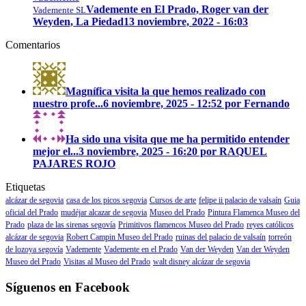
Vademente en El Prado, Roger van der
Vademente SL
Weyden, La Piedad
13 noviembre, 2022 - 16:03
Comentarios
Magnífica visita la que hemos realizado con
nuestro profe...
6 noviembre, 2025 - 12:52 por Fernando
Ha sido una visita que me ha permitido entender
mejor el...
3 noviembre, 2025 - 16:20 por RAQUEL
PAJARES ROJO
Etiquetas
alcázar de segovia
casa de los picos segovia
Cursos de arte
felipe ii palacio de valsaín
Guia
oficial del Prado
mudéjar alcazar de segovia
Museo del Prado
Pintura Flamenca Museo del
Prado
plaza de las sirenas segovía
Primitivos flamencos Museo del Prado
reyes católicos
alcázar de segovia
Robert Campin Museo del Prado
ruinas del palacio de valsaín
torreón
de lozoya segovía
Vademente
Vademente en el Prado
Van der Weyden
Van der Weyden
Museo del Prado
Visitas al Museo del Prado
walt disney alcázar de segovia
Síguenos en Facebook