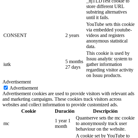
_hjTLDTest cookie to
store different URL
substring alternatives
until it fails.
YouTube sets this cookie
via embedded youtube-
CONSENT
2 years
videos and registers
anonymous statistical
data.
This cookie is used by
Issuu analytic system to
5 months
iutk
gather information
27 days
regarding visitor activity
on Issuu products.
Advertisement
Advertisement
Advertisement cookies are used to provide visitors with relevant ads
and marketing campaigns. These cookies track visitors across
websites and collect information to provide customized ads.
Cookie
Duración
Descripción
Quantserve sets the mc cookie
1 year 1
mc
to anonymously track user
month
behaviour on the website.
A cookie set by YouTube to