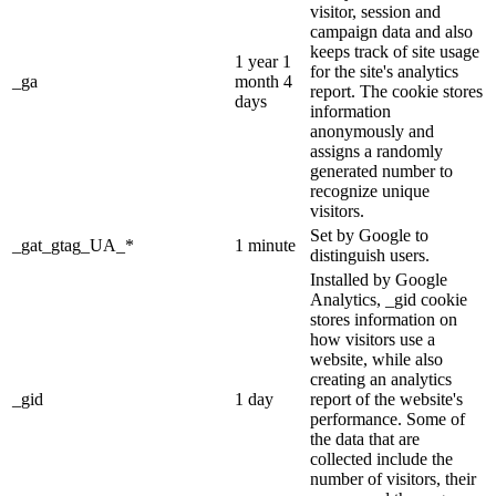
visitor, session and
campaign data and also
keeps track of site usage
1 year 1
for the site's analytics
_ga
month 4
report. The cookie stores
days
information
anonymously and
assigns a randomly
generated number to
recognize unique
visitors.
Set by Google to
_gat_gtag_UA_*
1 minute
distinguish users.
Installed by Google
Analytics, _gid cookie
stores information on
how visitors use a
website, while also
creating an analytics
_gid
1 day
report of the website's
performance. Some of
the data that are
collected include the
number of visitors, their