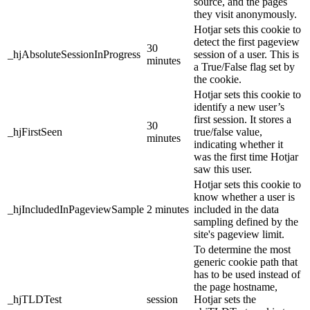
source, and the pages
they visit anonymously.
Hotjar sets this cookie to
detect the first pageview
30
_hjAbsoluteSessionInProgress
session of a user. This is
minutes
a True/False flag set by
the cookie.
Hotjar sets this cookie to
identify a new user’s
first session. It stores a
30
_hjFirstSeen
true/false value,
minutes
indicating whether it
was the first time Hotjar
saw this user.
Hotjar sets this cookie to
know whether a user is
_hjIncludedInPageviewSample
2 minutes
included in the data
sampling defined by the
site's pageview limit.
To determine the most
generic cookie path that
has to be used instead of
the page hostname,
_hjTLDTest
session
Hotjar sets the