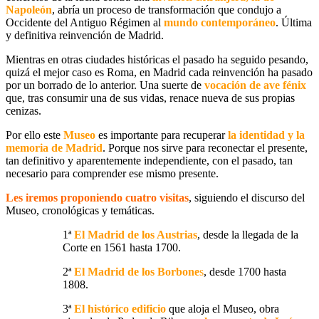
Napoleón
, abría un proceso de transformación que condujo a
Occidente del Antiguo Régimen al
mundo contemporáneo
. Última
y definitiva reinvención de Madrid.
Mientras en otras ciudades históricas el pasado ha seguido pesando,
quizá el mejor caso es Roma, en Madrid cada reinvención ha pasado
por un borrado de lo anterior. Una suerte de
vocación de ave fénix
que, tras consumir una de sus vidas, renace nueva de sus propias
cenizas.
Por ello este
Museo
es importante para recuperar
la identidad y la
memoria de Madrid
. Porque nos sirve para reconectar el presente,
tan definitivo y aparentemente independiente, con el pasado, tan
necesario para comprender ese mismo presente.
Les iremos proponiendo
cuatro visitas
, siguiendo el discurso del
Museo, cronológicas y temáticas.
1ª
El Madrid de los Austrias
, desde la llegada de la
Corte en 1561 hasta 1700.
2ª
El Madrid de los Borbone
s
, desde 1700 hasta
1808.
3ª
El histórico edificio
que aloja el Museo, obra