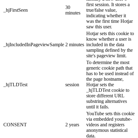
first session. It stores a
30
_hjFirstSeen
true/false value,
minutes
indicating whether it
was the first time Hotjar
saw this user.
Hotjar sets this cookie to
know whether a user is
_hjIncludedInPageviewSample
2 minutes
included in the data
sampling defined by the
site's pageview limit.
To determine the most
generic cookie path that
has to be used instead of
the page hostname,
_hjTLDTest
session
Hotjar sets the
_hjTLDTest cookie to
store different URL
substring alternatives
until it fails.
YouTube sets this cookie
via embedded youtube-
CONSENT
2 years
videos and registers
anonymous statistical
data.