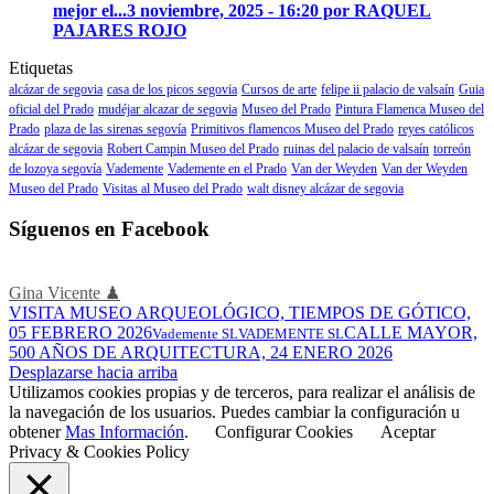
mejor el...
3 noviembre, 2025 - 16:20 por RAQUEL
PAJARES ROJO
Etiquetas
alcázar de segovia
casa de los picos segovia
Cursos de arte
felipe ii palacio de valsaín
Guia
oficial del Prado
mudéjar alcazar de segovia
Museo del Prado
Pintura Flamenca Museo del
Prado
plaza de las sirenas segovía
Primitivos flamencos Museo del Prado
reyes católicos
alcázar de segovia
Robert Campin Museo del Prado
ruinas del palacio de valsaín
torreón
de lozoya segovía
Vademente
Vademente en el Prado
Van der Weyden
Van der Weyden
Museo del Prado
Visitas al Museo del Prado
walt disney alcázar de segovia
Síguenos en Facebook
Gina Vicente ♟
VISITA MUSEO ARQUEOLÓGICO, TIEMPOS DE GÓTICO,
05 FEBRERO 2026
CALLE MAYOR,
Vademente SL
VADEMENTE SL
500 AÑOS DE ARQUITECTURA, 24 ENERO 2026
Desplazarse hacia arriba
Utilizamos cookies propias y de terceros, para realizar el análisis de
la navegación de los usuarios. Puedes cambiar la configuración u
obtener
Mas Información
.
Configurar Cookies
Aceptar
Privacy & Cookies Policy