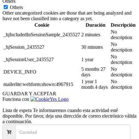
Others
Others
Other uncategorized cookies are those that are being analyzed and
have not been classified into a category as yet.
Cookie
Duración
Descripción
No
_hjIncludedInSessionSample_2435527
2 minutes
description
No
_hjSession_2435527
30 minutes
description
No
_hjSessionUser_2435527
1 year
description
5 months 27
No
DEVICE_INFO
days
description
1 year 1
No
mailerlite:webform:shown:4967915
month 4 days
description
GUARDAR Y ACEPTAR
Funciona con
Lista de espera
Te informaremos cuando esta actividad esté
disponible. Por favor, deja una dirección de correo electrónico válida
a continuación.