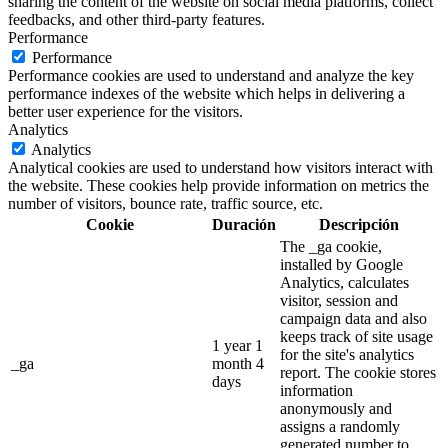
sharing the content of the website on social media platforms, collect
feedbacks, and other third-party features.
Performance
Performance
Performance cookies are used to understand and analyze the key
performance indexes of the website which helps in delivering a
better user experience for the visitors.
Analytics
Analytics
Analytical cookies are used to understand how visitors interact with
the website. These cookies help provide information on metrics the
number of visitors, bounce rate, traffic source, etc.
Cookie
Duración
Descripción
The _ga cookie,
installed by Google
Analytics, calculates
visitor, session and
campaign data and also
keeps track of site usage
1 year 1
for the site's analytics
_ga
month 4
report. The cookie stores
days
information
anonymously and
assigns a randomly
generated number to