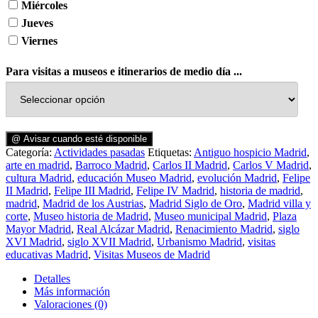
Miércoles
Jueves
Viernes
Para visitas a museos e itinerarios de medio día ...
@ Avisar cuando esté disponible
Categoría:
Actividades pasadas
Etiquetas:
Antiguo hospicio Madrid
,
arte en madrid
,
Barroco Madrid
,
Carlos II Madrid
,
Carlos V Madrid
,
cultura Madrid
,
educación Museo Madrid
,
evolución Madrid
,
Felipe
II Madrid
,
Felipe III Madrid
,
Felipe IV Madrid
,
historia de madrid
,
madrid
,
Madrid de los Austrias
,
Madrid Siglo de Oro
,
Madrid villa y
corte
,
Museo historia de Madrid
,
Museo municipal Madrid
,
Plaza
Mayor Madrid
,
Real Alcázar Madrid
,
Renacimiento Madrid
,
siglo
XVI Madrid
,
siglo XVII Madrid
,
Urbanismo Madrid
,
visitas
educativas Madrid
,
Visitas Museos de Madrid
Detalles
Más información
Valoraciones (0)