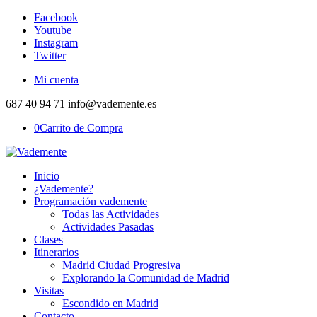
Facebook
Youtube
Instagram
Twitter
Mi cuenta
687 40 94 71 info@vademente.es
0
Carrito de Compra
Inicio
¿Vademente?
Programación vademente
Todas las Actividades
Actividades Pasadas
Clases
Itinerarios
Madrid Ciudad Progresiva
Explorando la Comunidad de Madrid
Visitas
Escondido en Madrid
Contacto