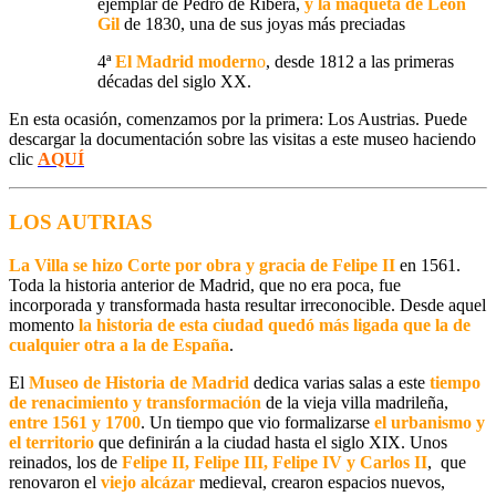
ejemplar de Pedro de Ribera,
y la maqueta de León
Gil
de 1830, una de sus joyas más preciadas
4ª
El Madrid modern
o
, desde 1812 a las primeras
décadas del siglo XX.
En esta ocasión, comenzamos por la primera: Los Austrias. Puede
descargar la documentación sobre las visitas a este museo haciendo
clic
AQUÍ
LOS AUTRIAS
La Villa se hizo Corte por obra y gracia de Felipe II
en 1561.
Toda la historia anterior de Madrid, que no era poca, fue
incorporada y transformada hasta resultar irreconocible. Desde aquel
momento
la historia de esta ciudad quedó más ligada que la de
cualquier otra a la de España
.
El
Museo de Historia de Madrid
dedica varias salas a este
tiempo
de renacimiento y transformación
de la vieja villa madrileña,
entre 1561 y 1700
. Un tiempo que vio formalizarse
el urbanismo y
el territorio
que definirán a la ciudad hasta el siglo XIX. Unos
reinados, los de
Felipe II, Felipe III, Felipe IV y Carlos II
, que
renovaron el
viejo alcázar
medieval, crearon espacios nuevos,