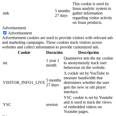
This cookie is used by
Issuu analytic system to
5 months
iutk
gather information
27 days
regarding visitor activity
on Issuu products.
Advertisement
Advertisement
Advertisement cookies are used to provide visitors with relevant ads
and marketing campaigns. These cookies track visitors across
websites and collect information to provide customized ads.
Cookie
Duración
Descripción
Quantserve sets the mc cookie
1 year 1
mc
to anonymously track user
month
behaviour on the website.
A cookie set by YouTube to
measure bandwidth that
5 months
VISITOR_INFO1_LIVE
determines whether the user
27 days
gets the new or old player
interface.
YSC cookie is set by Youtube
and is used to track the views
YSC
session
of embedded videos on
Youtube pages.