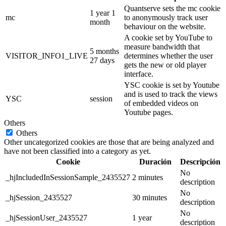
Quantserve sets the mc cookie
1 year 1
mc
to anonymously track user
month
behaviour on the website.
A cookie set by YouTube to
measure bandwidth that
5 months
VISITOR_INFO1_LIVE
determines whether the user
27 days
gets the new or old player
interface.
YSC cookie is set by Youtube
and is used to track the views
YSC
session
of embedded videos on
Youtube pages.
Others
Others
Other uncategorized cookies are those that are being analyzed and
have not been classified into a category as yet.
Cookie
Duración
Descripción
No
_hjIncludedInSessionSample_2435527
2 minutes
description
No
_hjSession_2435527
30 minutes
description
No
_hjSessionUser_2435527
1 year
description