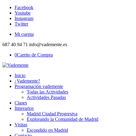
Facebook
Youtube
Instagram
Twitter
Mi cuenta
687 40 94 71 info@vademente.es
0
Carrito de Compra
Inicio
¿Vademente?
Programación vademente
Todas las Actividades
Actividades Pasadas
Clases
Itinerarios
Madrid Ciudad Progresiva
Explorando la Comunidad de Madrid
Visitas
Escondido en Madrid
Contacto