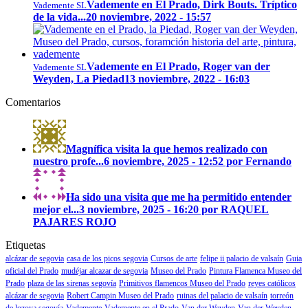
Vademente en El Prado, Dirk Bouts. Tríptico
Vademente SL
de la vida...
20 noviembre, 2022 - 15:57
Vademente en El Prado, Roger van der
Vademente SL
Weyden, La Piedad
13 noviembre, 2022 - 16:03
Comentarios
Magnífica visita la que hemos realizado con
nuestro profe...
6 noviembre, 2025 - 12:52 por Fernando
Ha sido una visita que me ha permitido entender
mejor el...
3 noviembre, 2025 - 16:20 por RAQUEL
PAJARES ROJO
Etiquetas
alcázar de segovia
casa de los picos segovia
Cursos de arte
felipe ii palacio de valsaín
Guia
oficial del Prado
mudéjar alcazar de segovia
Museo del Prado
Pintura Flamenca Museo del
Prado
plaza de las sirenas segovía
Primitivos flamencos Museo del Prado
reyes católicos
alcázar de segovia
Robert Campin Museo del Prado
ruinas del palacio de valsaín
torreón
de lozoya segovía
Vademente
Vademente en el Prado
Van der Weyden
Van der Weyden