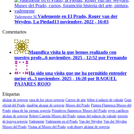
Vademente en El Prado, Roger van der
Vademente SL
Weyden, La Piedad
13 noviembre, 2022 - 16:03
Comentarios
Magnífica visita la que hemos realizado con
nuestro profe...
6 noviembre, 2025 - 12:52 por Fernando
Ha sido una visita que me ha permitido entender
mejor el...
3 noviembre, 2025 - 16:20 por RAQUEL
PAJARES ROJO
Etiquetas
alcázar de segovia
casa de los picos segovia
Cursos de arte
felipe ii palacio de valsaín
Guia
oficial del Prado
mudéjar alcazar de segovia
Museo del Prado
Pintura Flamenca Museo del
Prado
plaza de las sirenas segovía
Primitivos flamencos Museo del Prado
reyes católicos
alcázar de segovia
Robert Campin Museo del Prado
ruinas del palacio de valsaín
torreón
de lozoya segovía
Vademente
Vademente en el Prado
Van der Weyden
Van der Weyden
Museo del Prado
Visitas al Museo del Prado
walt disney alcázar de segovia