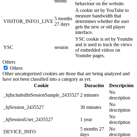
month
behaviour on the website.
A cookie set by YouTube to
measure bandwidth that
5 months
VISITOR_INFO1_LIVE
determines whether the user
27 days
gets the new or old player
interface.
YSC cookie is set by Youtube
and is used to track the views
YSC
session
of embedded videos on
Youtube pages.
Others
Others
Other uncategorized cookies are those that are being analyzed and
have not been classified into a category as yet.
Cookie
Duración
Descripción
No
_hjIncludedInSessionSample_2435527
2 minutes
description
No
_hjSession_2435527
30 minutes
description
No
_hjSessionUser_2435527
1 year
description
5 months 27
No
DEVICE_INFO
days
description