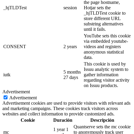
the page hostname,
_hjTLDTest
session
Hotjar sets the
_hjTLDTest cookie to
store different URL
substring alternatives
until it fails.
YouTube sets this cookie
via embedded youtube-
CONSENT
2 years
videos and registers
anonymous statistical
data.
This cookie is used by
Issuu analytic system to
5 months
iutk
gather information
27 days
regarding visitor activity
on Issuu products.
Advertisement
Advertisement
Advertisement cookies are used to provide visitors with relevant ads
and marketing campaigns. These cookies track visitors across
websites and collect information to provide customized ads.
Cookie
Duración
Descripción
Quantserve sets the mc cookie
1 year 1
mc
to anonymously track user