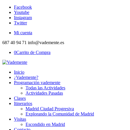
Facebook
Youtube
Instagram
Twitter
Mi cuenta
687 40 94 71 info@vademente.es
0
Carrito de Compra
Inicio
¿Vademente?
Programación vademente
Todas las Actividades
Actividades Pasadas
Clases
Itinerarios
Madrid Ciudad Progresiva
Explorando la Comunidad de Madrid
Visitas
Escondido en Madrid
Contacto