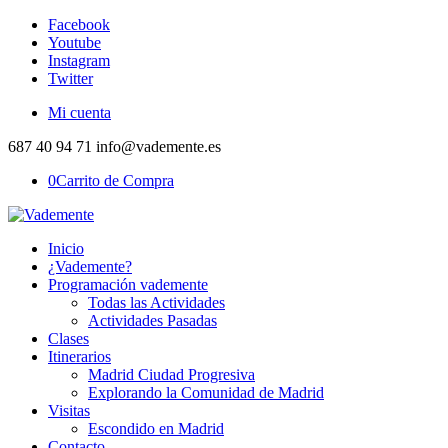
Facebook
Youtube
Instagram
Twitter
Mi cuenta
687 40 94 71 info@vademente.es
0
Carrito de Compra
Inicio
¿Vademente?
Programación vademente
Todas las Actividades
Actividades Pasadas
Clases
Itinerarios
Madrid Ciudad Progresiva
Explorando la Comunidad de Madrid
Visitas
Escondido en Madrid
Contacto