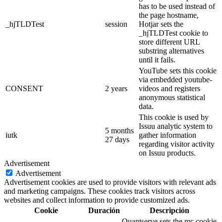
has to be used instead of
the page hostname,
_hjTLDTest
session
Hotjar sets the
_hjTLDTest cookie to
store different URL
substring alternatives
until it fails.
YouTube sets this cookie
via embedded youtube-
CONSENT
2 years
videos and registers
anonymous statistical
data.
This cookie is used by
Issuu analytic system to
5 months
iutk
gather information
27 days
regarding visitor activity
on Issuu products.
Advertisement
Advertisement
Advertisement cookies are used to provide visitors with relevant ads
and marketing campaigns. These cookies track visitors across
websites and collect information to provide customized ads.
Cookie
Duración
Descripción
Quantserve sets the mc cookie