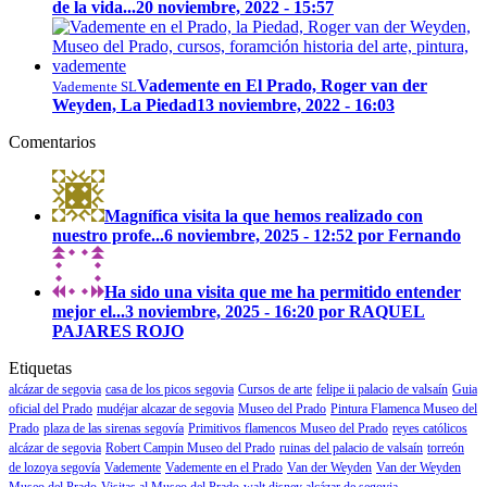
de la vida...
20 noviembre, 2022 - 15:57
Vademente en El Prado, Roger van der
Vademente SL
Weyden, La Piedad
13 noviembre, 2022 - 16:03
Comentarios
Magnífica visita la que hemos realizado con
nuestro profe...
6 noviembre, 2025 - 12:52 por Fernando
Ha sido una visita que me ha permitido entender
mejor el...
3 noviembre, 2025 - 16:20 por RAQUEL
PAJARES ROJO
Etiquetas
alcázar de segovia
casa de los picos segovia
Cursos de arte
felipe ii palacio de valsaín
Guia
oficial del Prado
mudéjar alcazar de segovia
Museo del Prado
Pintura Flamenca Museo del
Prado
plaza de las sirenas segovía
Primitivos flamencos Museo del Prado
reyes católicos
alcázar de segovia
Robert Campin Museo del Prado
ruinas del palacio de valsaín
torreón
de lozoya segovía
Vademente
Vademente en el Prado
Van der Weyden
Van der Weyden
Museo del Prado
Visitas al Museo del Prado
walt disney alcázar de segovia