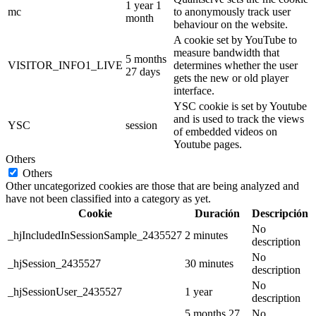
1 year 1
mc
to anonymously track user
month
behaviour on the website.
A cookie set by YouTube to
measure bandwidth that
5 months
VISITOR_INFO1_LIVE
determines whether the user
27 days
gets the new or old player
interface.
YSC cookie is set by Youtube
and is used to track the views
YSC
session
of embedded videos on
Youtube pages.
Others
Others
Other uncategorized cookies are those that are being analyzed and
have not been classified into a category as yet.
Cookie
Duración
Descripción
No
_hjIncludedInSessionSample_2435527
2 minutes
description
No
_hjSession_2435527
30 minutes
description
No
_hjSessionUser_2435527
1 year
description
5 months 27
No