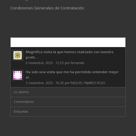
Condiciones Generales de Contratación
Comentarios
Magnífica visita la que hemos realizado con nuestro
profe...
6 noviembre, 2025 - 12:52 por Fernando
Ha sido una visita que me ha permitido entender mejor
el...
3 noviembre, 2025 - 16:20 por RAQUEL PAJARES ROJO
Lo último
Comentarios
Etiquetas