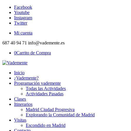
Facebook
Youtube
Instagram
Twitter
Mi cuenta
687 40 94 71 info@vademente.es
0
Carrito de Compra
Inicio
¿Vademente?
Programación vademente
Todas las Actividades
Actividades Pasadas
Clases
Itinerarios
Madrid Ciudad Progresiva
Explorando la Comunidad de Madrid
Visitas
Escondido en Madrid
Contacto