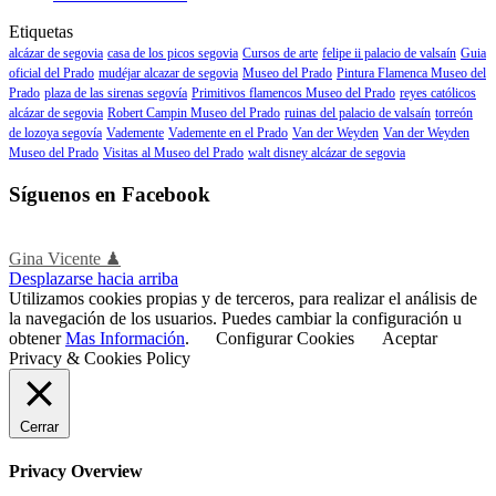
Etiquetas
alcázar de segovia
casa de los picos segovia
Cursos de arte
felipe ii palacio de valsaín
Guia
oficial del Prado
mudéjar alcazar de segovia
Museo del Prado
Pintura Flamenca Museo del
Prado
plaza de las sirenas segovía
Primitivos flamencos Museo del Prado
reyes católicos
alcázar de segovia
Robert Campin Museo del Prado
ruinas del palacio de valsaín
torreón
de lozoya segovía
Vademente
Vademente en el Prado
Van der Weyden
Van der Weyden
Museo del Prado
Visitas al Museo del Prado
walt disney alcázar de segovia
Síguenos en Facebook
Gina Vicente ♟
Desplazarse hacia arriba
Utilizamos cookies propias y de terceros, para realizar el análisis de
la navegación de los usuarios. Puedes cambiar la configuración u
obtener
Mas Información
.
Configurar Cookies
Aceptar
Privacy & Cookies Policy
Cerrar
Privacy Overview