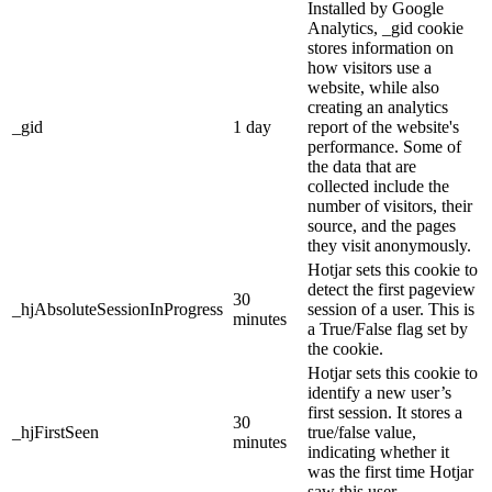
Installed by Google
Analytics, _gid cookie
stores information on
how visitors use a
website, while also
creating an analytics
_gid
1 day
report of the website's
performance. Some of
the data that are
collected include the
number of visitors, their
source, and the pages
they visit anonymously.
Hotjar sets this cookie to
detect the first pageview
30
_hjAbsoluteSessionInProgress
session of a user. This is
minutes
a True/False flag set by
the cookie.
Hotjar sets this cookie to
identify a new user’s
first session. It stores a
30
_hjFirstSeen
true/false value,
minutes
indicating whether it
was the first time Hotjar
saw this user.