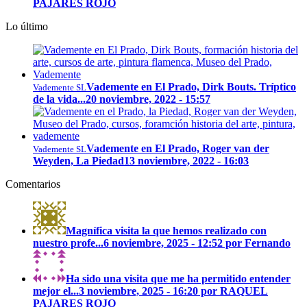
PAJARES ROJO
Lo último
Vademente en El Prado, Dirk Bouts. Tríptico
Vademente SL
de la vida...
20 noviembre, 2022 - 15:57
Vademente en El Prado, Roger van der
Vademente SL
Weyden, La Piedad
13 noviembre, 2022 - 16:03
Comentarios
Magnífica visita la que hemos realizado con
nuestro profe...
6 noviembre, 2025 - 12:52 por Fernando
Ha sido una visita que me ha permitido entender
mejor el...
3 noviembre, 2025 - 16:20 por RAQUEL
PAJARES ROJO