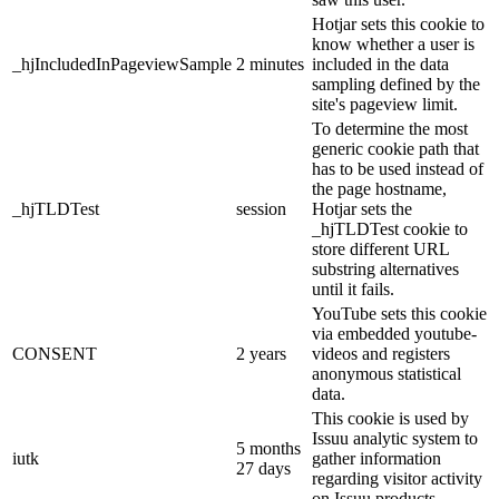
Hotjar sets this cookie to
know whether a user is
_hjIncludedInPageviewSample
2 minutes
included in the data
sampling defined by the
site's pageview limit.
To determine the most
generic cookie path that
has to be used instead of
the page hostname,
_hjTLDTest
session
Hotjar sets the
_hjTLDTest cookie to
store different URL
substring alternatives
until it fails.
YouTube sets this cookie
via embedded youtube-
CONSENT
2 years
videos and registers
anonymous statistical
data.
This cookie is used by
Issuu analytic system to
5 months
iutk
gather information
27 days
regarding visitor activity
on Issuu products.