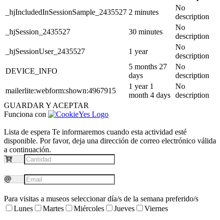
No
_hjIncludedInSessionSample_2435527
2 minutes
description
No
_hjSession_2435527
30 minutes
description
No
_hjSessionUser_2435527
1 year
description
5 months 27
No
DEVICE_INFO
days
description
1 year 1
No
mailerlite:webform:shown:4967915
month 4 days
description
GUARDAR Y ACEPTAR
Funciona con
Lista de espera
Te informaremos cuando esta actividad esté
disponible. Por favor, deja una dirección de correo electrónico válida
a continuación.
Para visitas a museos seleccionar día/s de la semana preferido/s
Lunes
Martes
Miércoles
Jueves
Viernes