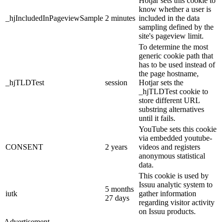
Hotjar sets this cookie to
know whether a user is
_hjIncludedInPageviewSample
2 minutes
included in the data
sampling defined by the
site's pageview limit.
To determine the most
generic cookie path that
has to be used instead of
the page hostname,
_hjTLDTest
session
Hotjar sets the
_hjTLDTest cookie to
store different URL
substring alternatives
until it fails.
YouTube sets this cookie
via embedded youtube-
CONSENT
2 years
videos and registers
anonymous statistical
data.
This cookie is used by
Issuu analytic system to
5 months
iutk
gather information
27 days
regarding visitor activity
on Issuu products.
Advertisement