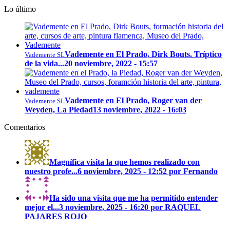
Lo último
Vademente en El Prado, Dirk Bouts. Tríptico
Vademente SL
de la vida...
20 noviembre, 2022 - 15:57
Vademente en El Prado, Roger van der
Vademente SL
Weyden, La Piedad
13 noviembre, 2022 - 16:03
Comentarios
Magnífica visita la que hemos realizado con
nuestro profe...
6 noviembre, 2025 - 12:52 por Fernando
Ha sido una visita que me ha permitido entender
mejor el...
3 noviembre, 2025 - 16:20 por RAQUEL
PAJARES ROJO