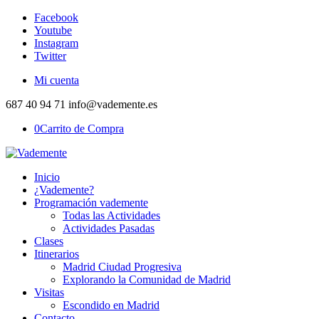
Facebook
Youtube
Instagram
Twitter
Mi cuenta
687 40 94 71 info@vademente.es
0
Carrito de Compra
Inicio
¿Vademente?
Programación vademente
Todas las Actividades
Actividades Pasadas
Clases
Itinerarios
Madrid Ciudad Progresiva
Explorando la Comunidad de Madrid
Visitas
Escondido en Madrid
Contacto