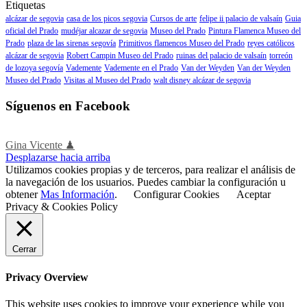
Etiquetas
alcázar de segovia
casa de los picos segovia
Cursos de arte
felipe ii palacio de valsaín
Guia
oficial del Prado
mudéjar alcazar de segovia
Museo del Prado
Pintura Flamenca Museo del
Prado
plaza de las sirenas segovía
Primitivos flamencos Museo del Prado
reyes católicos
alcázar de segovia
Robert Campin Museo del Prado
ruinas del palacio de valsaín
torreón
de lozoya segovía
Vademente
Vademente en el Prado
Van der Weyden
Van der Weyden
Museo del Prado
Visitas al Museo del Prado
walt disney alcázar de segovia
Síguenos en Facebook
Gina Vicente ♟
Desplazarse hacia arriba
Utilizamos cookies propias y de terceros, para realizar el análisis de
la navegación de los usuarios. Puedes cambiar la configuración u
obtener
Mas Información
.
Configurar Cookies
Aceptar
Privacy & Cookies Policy
Cerrar
Privacy Overview
This website uses cookies to improve your experience while you