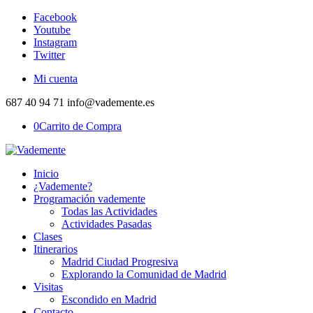
Facebook
Youtube
Instagram
Twitter
Mi cuenta
687 40 94 71 info@vademente.es
0
Carrito de Compra
Inicio
¿Vademente?
Programación vademente
Todas las Actividades
Actividades Pasadas
Clases
Itinerarios
Madrid Ciudad Progresiva
Explorando la Comunidad de Madrid
Visitas
Escondido en Madrid
Contacto