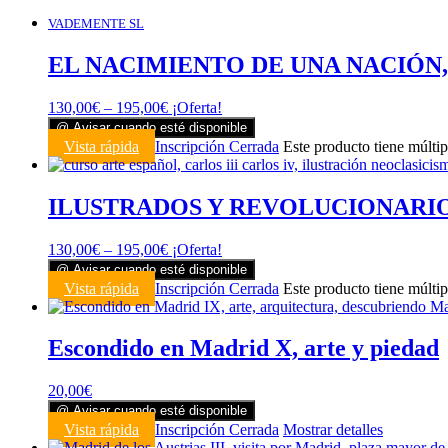
VADEMENTE SL
EL NACIMIENTO DE UNA NACIÓN, 08 
130,00
€
–
195,00
€
¡Oferta!
@ Avisar cuando esté disponible
Vista rápida
Inscripción Cerrada
Este producto tiene múltip
ILUSTRADOS Y REVOLUCIONARIOS, 
130,00
€
–
195,00
€
¡Oferta!
@ Avisar cuando esté disponible
Vista rápida
Inscripción Cerrada
Este producto tiene múltip
Escondido en Madrid X, arte y piedad
20,00
€
@ Avisar cuando esté disponible
Vista rápida
Inscripción Cerrada
Mostrar detalles