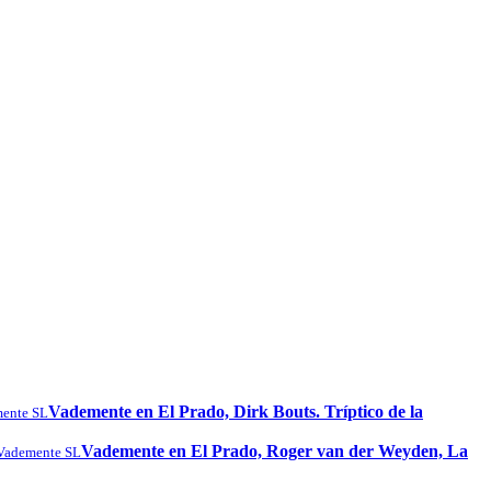
Vademente en El Prado, Dirk Bouts. Tríptico de la
ente SL
Vademente en El Prado, Roger van der Weyden, La
Vademente SL