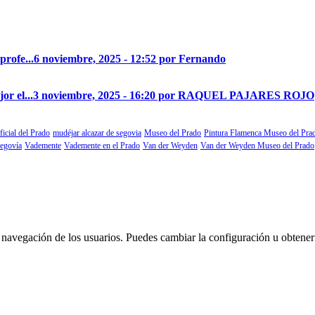
profe...
6 noviembre, 2025 - 12:52 por Fernando
r el...
3 noviembre, 2025 - 16:20 por RAQUEL PAJARES ROJO
ficial del Prado
mudéjar alcazar de segovia
Museo del Prado
Pintura Flamenca Museo del Pra
segovía
Vademente
Vademente en el Prado
Van der Weyden
Van der Weyden Museo del Prado
 la navegación de los usuarios. Puedes cambiar la configuración u obtene