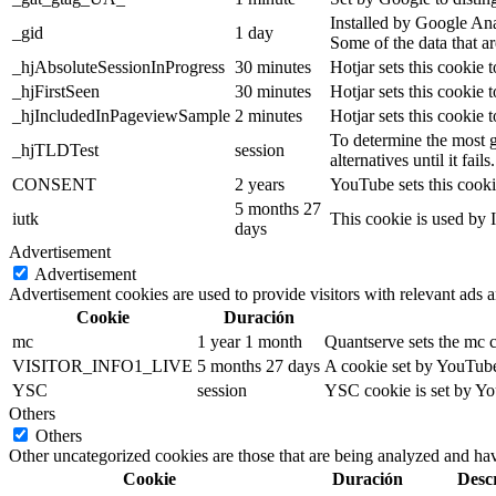
Installed by Google Anal
_gid
1 day
Some of the data that ar
_hjAbsoluteSessionInProgress
30 minutes
Hotjar sets this cookie t
_hjFirstSeen
30 minutes
Hotjar sets this cookie t
_hjIncludedInPageviewSample
2 minutes
Hotjar sets this cookie 
To determine the most g
_hjTLDTest
session
alternatives until it fails.
CONSENT
2 years
YouTube sets this cooki
5 months 27
iutk
This cookie is used by I
days
Advertisement
Advertisement
Advertisement cookies are used to provide visitors with relevant ads 
Cookie
Duración
mc
1 year 1 month
Quantserve sets the mc 
VISITOR_INFO1_LIVE
5 months 27 days
A cookie set by YouTube 
YSC
session
YSC cookie is set by Yo
Others
Others
Other uncategorized cookies are those that are being analyzed and have
Cookie
Duración
Desc