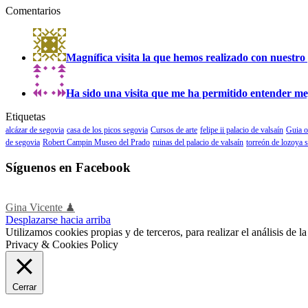
Comentarios
Magnífica visita la que hemos realizado con nuestro 
Ha sido una visita que me ha permitido entender mejo
Etiquetas
alcázar de segovia
casa de los picos segovia
Cursos de arte
felipe ii palacio de valsaín
Guia o
de segovia
Robert Campin Museo del Prado
ruinas del palacio de valsaín
torreón de lozoya 
Síguenos en Facebook
Gina Vicente ♟
Desplazarse hacia arriba
Utilizamos cookies propias y de terceros, para realizar el análisis de
Privacy & Cookies Policy
Cerrar