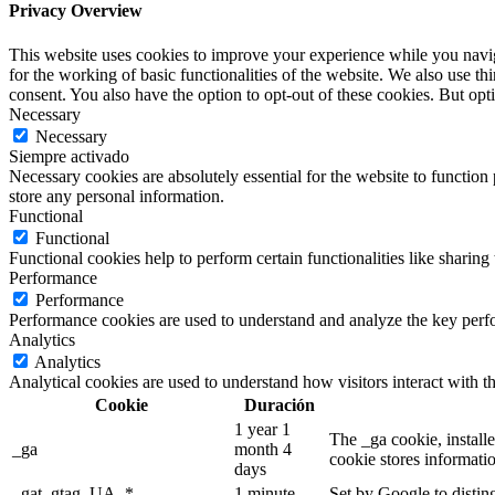
Privacy Overview
This website uses cookies to improve your experience while you naviga
for the working of basic functionalities of the website. We also use t
consent. You also have the option to opt-out of these cookies. But op
Necessary
Necessary
Siempre activado
Necessary cookies are absolutely essential for the website to function 
store any personal information.
Functional
Functional
Functional cookies help to perform certain functionalities like sharing 
Performance
Performance
Performance cookies are used to understand and analyze the key perfor
Analytics
Analytics
Analytical cookies are used to understand how visitors interact with th
Cookie
Duración
1 year 1
The _ga cookie, installe
_ga
month 4
cookie stores informati
days
_gat_gtag_UA_*
1 minute
Set by Google to distin