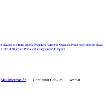
do
plaza de las sirenas segovía
Primitivos flamencos Museo del Prado
reyes católicos alcázar
Visitas al Museo del Prado
walt disney alcázar de segovia
r
Mas Información
.
Configurar Cookies
Aceptar