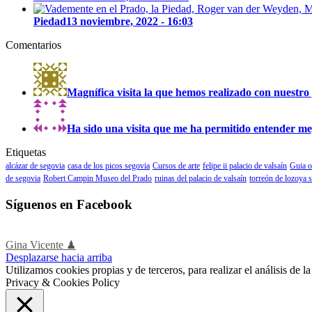
Piedad
13 noviembre, 2022 - 16:03
Comentarios
Magnífica visita la que hemos realizado con nuestro 
Ha sido una visita que me ha permitido entender mejo
Etiquetas
alcázar de segovia
casa de los picos segovia
Cursos de arte
felipe ii palacio de valsaín
Guia o
de segovia
Robert Campin Museo del Prado
ruinas del palacio de valsaín
torreón de lozoya 
Síguenos en Facebook
Gina Vicente ♟
Desplazarse hacia arriba
Utilizamos cookies propias y de terceros, para realizar el análisis de
Privacy & Cookies Policy