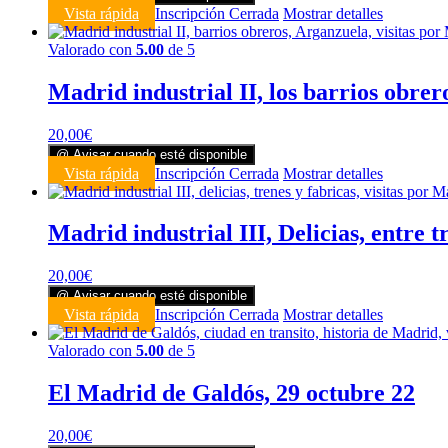
Vista rápida
Inscripción Cerrada
Mostrar detalles
Valorado con
5.00
de 5
Madrid industrial II, los barrios obre
20,00
€
@ Avisar cuando esté disponible
Vista rápida
Inscripción Cerrada
Mostrar detalles
Madrid industrial III, Delicias, entre t
20,00
€
@ Avisar cuando esté disponible
Vista rápida
Inscripción Cerrada
Mostrar detalles
Valorado con
5.00
de 5
El Madrid de Galdós, 29 octubre 22
20,00
€