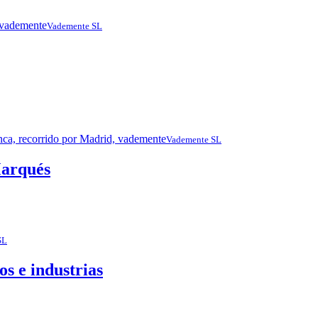
Vademente SL
Vademente SL
Marqués
SL
os e industrias