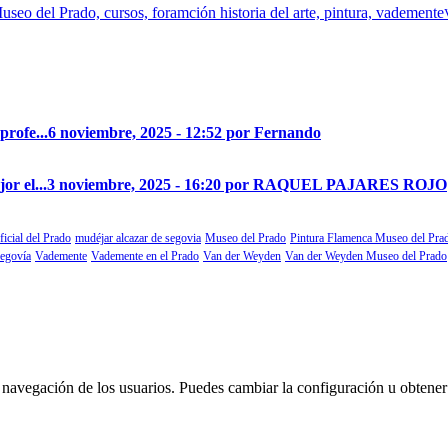
profe...
6 noviembre, 2025 - 12:52 por Fernando
r el...
3 noviembre, 2025 - 16:20 por RAQUEL PAJARES ROJO
ficial del Prado
mudéjar alcazar de segovia
Museo del Prado
Pintura Flamenca Museo del Pra
segovía
Vademente
Vademente en el Prado
Van der Weyden
Van der Weyden Museo del Prado
 la navegación de los usuarios. Puedes cambiar la configuración u obtene