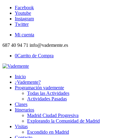
Facebook
Youtube
Instagram
Twitter
Mi cuenta
687 40 94 71 info@vademente.es
0
Carrito de Compra
Inicio
¿Vademente?
Programación vademente
Todas las Actividades
Actividades Pasadas
Clases
Itinerarios
Madrid Ciudad Progresiva
Explorando la Comunidad de Madrid
Visitas
Escondido en Madrid
Contacto