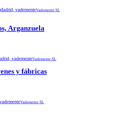
Vademente SL
ros, Arganzuela
Vademente SL
renes y fábricas
Vademente SL