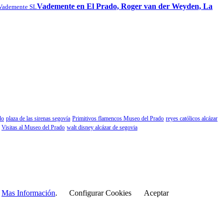
Vademente en El Prado, Roger van der Weyden, La
Vademente SL
do
plaza de las sirenas segovía
Primitivos flamencos Museo del Prado
reyes católicos alcázar
Visitas al Museo del Prado
walt disney alcázar de segovia
r
Mas Información
.
Configurar Cookies
Aceptar