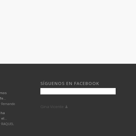
SÍGUENOS EN FACEBOOK
emos
e...
r Fernando
Gina Vicente ♟
 ha
el...
or RAQUEL