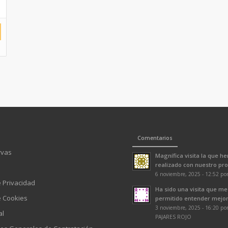
Comentarios
rvas
Magnífica visita la que h
realizado con nuestro prof
6 noviembre, 2025 - 12:52 po
e Privacidad
Ha sido una visita que me
e Cookies
permitido entender mejor 
3 noviembre, 2025 - 16:20 p
al
PAJARES ROJO