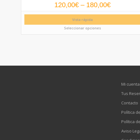
120,00
€
–
180,00
€
Vista rápida
Seleccionar opciones
Mi cuenta
Tus Rese
Contacto
Política d
Política d
Aviso Leg