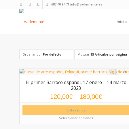
687 40 94 71 info@vademente.es
Inicio
Ordenar por
Por defecto
Mostrar
15 Artículos por página
El primer Barroco español, 17 enero – 14 marzo
2023
120,00
€
–
180,00
€
Vista rápida
Seleccionar opciones