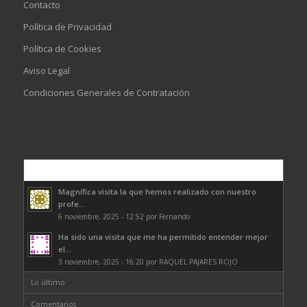
Contacto
Política de Privacidad
Política de Cookies
Aviso Legal
Condiciones Generales de Contratación
Comentarios
Magnífica visita la que hemos realizado con nuestro
profe...
6 noviembre, 2025 - 12:52 por Fernando
Ha sido una visita que me ha permitido entender mejor
el...
3 noviembre, 2025 - 16:20 por RAQUEL PAJARES ROJO
Lo último
Comentarios