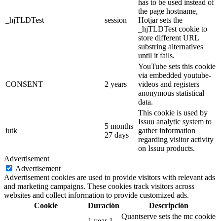
has to be used instead of
the page hostname,
_hjTLDTest
session
Hotjar sets the
_hjTLDTest cookie to
store different URL
substring alternatives
until it fails.
YouTube sets this cookie
via embedded youtube-
CONSENT
2 years
videos and registers
anonymous statistical
data.
This cookie is used by
Issuu analytic system to
5 months
iutk
gather information
27 days
regarding visitor activity
on Issuu products.
Advertisement
Advertisement
Advertisement cookies are used to provide visitors with relevant ads
and marketing campaigns. These cookies track visitors across
websites and collect information to provide customized ads.
Cookie
Duración
Descripción
Quantserve sets the mc cookie
1 year 1