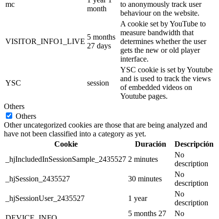
mc
to anonymously track user
month
behaviour on the website.
A cookie set by YouTube to
measure bandwidth that
5 months
VISITOR_INFO1_LIVE
determines whether the user
27 days
gets the new or old player
interface.
YSC cookie is set by Youtube
and is used to track the views
YSC
session
of embedded videos on
Youtube pages.
Others
Others
Other uncategorized cookies are those that are being analyzed and
have not been classified into a category as yet.
Cookie
Duración
Descripción
No
_hjIncludedInSessionSample_2435527
2 minutes
description
No
_hjSession_2435527
30 minutes
description
No
_hjSessionUser_2435527
1 year
description
5 months 27
No
DEVICE_INFO