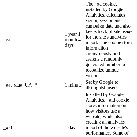
The _ga cookie,
installed by Google
Analytics, calculates
visitor, session and
campaign data and also
keeps track of site usage
1 year 1
for the site's analytics
_ga
month 4
report. The cookie stores
days
information
anonymously and
assigns a randomly
generated number to
recognize unique
visitors.
Set by Google to
_gat_gtag_UA_*
1 minute
distinguish users.
Installed by Google
Analytics, _gid cookie
stores information on
how visitors use a
website, while also
creating an analytics
_gid
1 day
report of the website's
performance. Some of