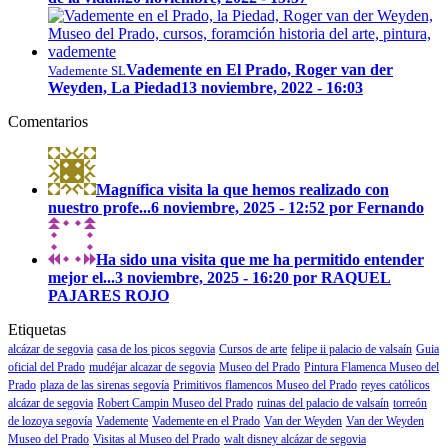
Vademente en El Prado, Roger van der
Vademente SL
Weyden, La Piedad
13 noviembre, 2022 - 16:03
Comentarios
Magnífica visita la que hemos realizado con
nuestro profe...
6 noviembre, 2025 - 12:52 por Fernando
Ha sido una visita que me ha permitido entender
mejor el...
3 noviembre, 2025 - 16:20 por RAQUEL
PAJARES ROJO
Etiquetas
alcázar de segovia
casa de los picos segovia
Cursos de arte
felipe ii palacio de valsaín
Guia
oficial del Prado
mudéjar alcazar de segovia
Museo del Prado
Pintura Flamenca Museo del
Prado
plaza de las sirenas segovía
Primitivos flamencos Museo del Prado
reyes católicos
alcázar de segovia
Robert Campin Museo del Prado
ruinas del palacio de valsaín
torreón
de lozoya segovía
Vademente
Vademente en el Prado
Van der Weyden
Van der Weyden
Museo del Prado
Visitas al Museo del Prado
walt disney alcázar de segovia