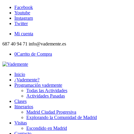
Facebook
Youtube
Instagram
Twitter
Mi cuenta
687 40 94 71 info@vademente.es
0
Carrito de Compra
Inicio
¿Vademente?
Programación vademente
Todas las Actividades
Actividades Pasadas
Clases
Itinerarios
Madrid Ciudad Progresiva
Explorando la Comunidad de Madrid
Visitas
Escondido en Madrid
Contacto