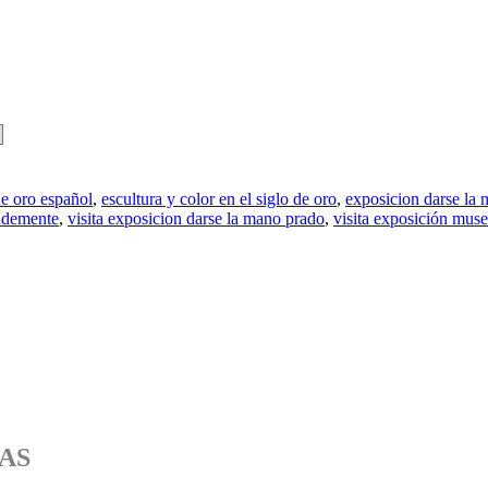
de oro español
,
escultura y color en el siglo de oro
,
exposicion darse la
ademente
,
visita exposicion darse la mano prado
,
visita exposición muse
AS