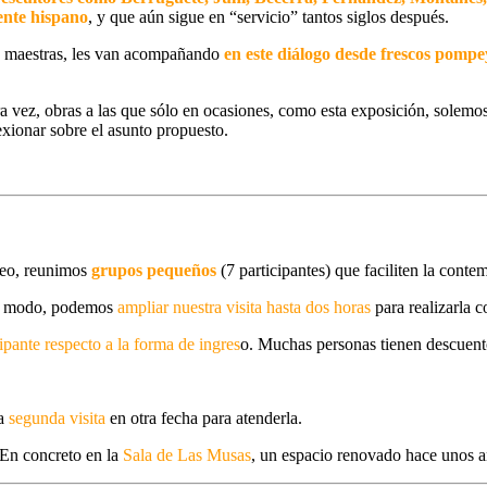
ente hispano
, y que aún sigue en “servicio” tantos siglos después.
as maestras, les van acompañando
en este diálogo desde frescos pomp
era vez, obras a las que sólo en ocasiones, como esta exposición, solem
lexionar sobre el asunto propuesto.
seo, reunimos
grupos pequeños
(7 participantes) que faciliten la conte
te modo, podemos
ampliar nuestra visita
hasta dos horas
para realizarla c
cipante respecto a la forma de ingres
o
. Muchas personas tienen descuentos
na
s
egunda visita
en otra fecha para atenderla.
 En concreto en la
Sala de Las Musas
, un espacio renovado hace unos a