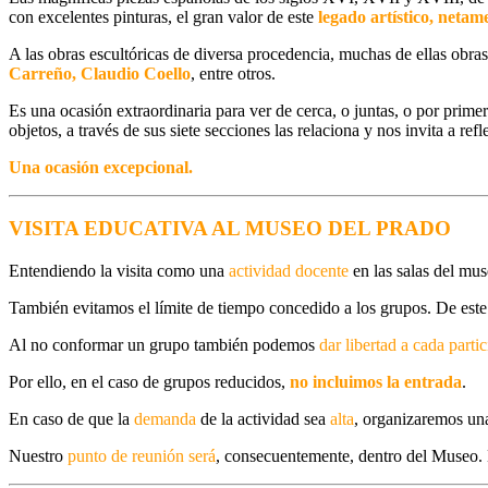
con excelentes pinturas, el gran valor de este
legado artístico, netam
A las obras escultóricas de diversa procedencia, muchas de ellas obr
Carreño, Claudio Coello
, entre otros.
Es una ocasión extraordinaria para ver de cerca, o juntas, o por prim
objetos, a través de sus siete secciones las relaciona y nos invita a ref
Una ocasión excepcional.
VISITA EDUCATIVA AL MUSEO DEL PRADO
Entendiendo la visita como una
actividad docente
en las salas del mu
También
evitamos el límite de tiempo
concedido a los grupos. De es
Al no conformar un grupo también podemos
dar
libertad a cada parti
Por ello, e
n el caso de grupos reducidos,
no incluimos la entrada
.
En caso de que la
demanda
de la actividad sea
alta
, organizaremos u
Nuestro
punto de reunión
será
, consecuentemente, dentro del Museo.