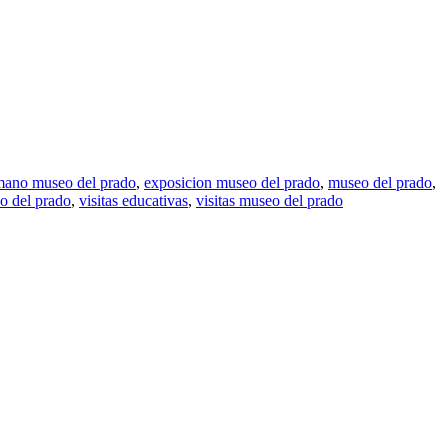
 mano museo del prado
,
exposicion museo del prado
,
museo del prado
,
o del prado
,
visitas educativas
,
visitas museo del prado