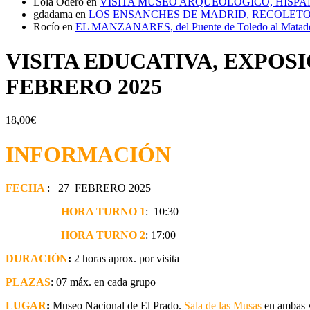
Lola Odero
en
VISITA MUSEO ARQUEOLÓGICO, HISPA
gdadama
en
LOS ENSANCHES DE MADRID, RECOLETOS
Rocío
en
EL MANZANARES, del Puente de Toledo al Matad
VISITA EDUCATIVA, EXPOSI
FEBRERO 2025
18,00
€
INFORMACIÓN
FECHA
: 27 FEBRERO 2025
HORA TURNO 1
: 10:30
HORA TURNO
2
: 17:00
DURACIÓN
:
2 horas aprox. por visita
PLAZAS
: 07 máx. en cada grupo
LUGAR
:
Museo Nacional de El Prado.
Sala de las Musas
en ambas v