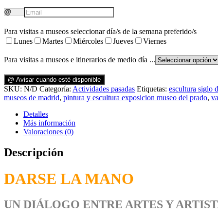
Para visitas a museos seleccionar día/s de la semana preferido/s
Lunes
Martes
Miércoles
Jueves
Viernes
Para visitas a museos e itinerarios de medio día ...
@ Avisar cuando esté disponible
SKU:
N/D
Categoría:
Actividades pasadas
Etiquetas:
escultura siglo 
museos de madrid
,
pintura y escultura exposicion museo del prado
,
v
Detalles
Más información
Valoraciones (0)
Descripción
DARSE LA MANO
UN DIÁLOGO ENTRE ARTES Y ARTIST