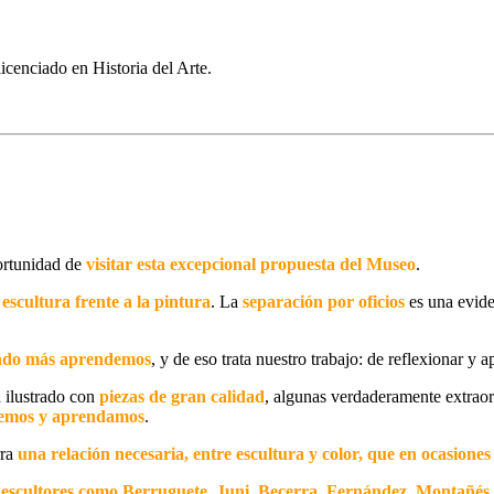
icenciado en Historia del Arte.
ortunidad de
visitar esta excepcional propuesta
del Museo
.
 escultura frente a la pintura
.
La
separación
por oficios
es una evide
uando más aprendemos
, y de eso trata nuestro trabajo: de reflexionar y a
á ilustrado con
piezas de gran calidad
, algunas verdaderamente extraord
nsemos y aprendamos
.
rra
una relación necesaria, entre escultura y color, que en ocasiones 
e
escultores
como Berruguete, Juni, Becerra, Fernández, Montañés