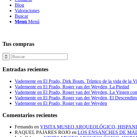
Blog
Valoraciones
Buscar
Menú
Menú
Tus compras
Entradas recientes
Vademente en El Prado, Dirk Bouts. Tríptico de la vida de la V
Vademente en El Prado, Roger van der Weyden, La Piedad
Vademente en El Prado, Roger van der Weyden, La Virgen con
Vademente en El Prado, Roger van der Weyden, El Descendim
Vademente en El Prado, Roger van der Weyden
Comentarios recientes
Fernando
en
VISITA MUSEO ARQUEOLÓGICO, HISPANI
RAQUEL PAJARES ROJO
en
LOS ENSANCHES DE MAD