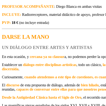
PROFESOR ACOMPAÑANTE
: Diego Blanca en ambas visitas
INCLUYE:
Radiorreceptores, material didáctico de apoyo, profesor l
PVP:
18 €
(no incluye entrada)
DARSE LA MANO
UN DIÁLOGO ENTRE ARTES Y ARTISTAS
En esta ocasión, y
cercana ya su clausur
a
,
no podemos perder la op
Establecer
un
diálogo entre disciplinas artísticas
, todo un clásico,
la
discernida
.
Curiosamente,
cuando atendemos a este tipo de cuestiones, es c
El
discurso
de esta propuesta de diálogo, además de
bien hilado
, est
reunidas,
capaces de conversar entre ellas para que nosotros pe
Desde la Antigüedad Clásica hasta el Siglo de Oro
, el recorrido na
Las magníficas piezas españolas de los siglos XVI, XVII y XVIII, d