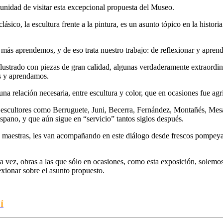
unidad de visitar esta excepcional propuesta
del Museo.
clásico,
la escultura frente a la pintura
, es un asunto tópico en la historia
do más aprendemos
, y de eso trata nuestro trabajo: de reflexionar y aprend
ilustrado con piezas de gran calidad, algunas verdaderamente extraordin
os y aprendamos.
na relación necesaria, entre escultura y color, que en ocasiones fue agrí
 escultores como Berruguete, Juni, Becerra, Fernández, Montañés, Mes
hispano, y que aún sigue en “servicio” tantos siglos después.
as maestras, les van acompañando en este diálogo desde frescos pompey
era vez, obras a las que sólo en ocasiones, como esta exposición, solem
lexionar sobre el asunto propuesto.
Í