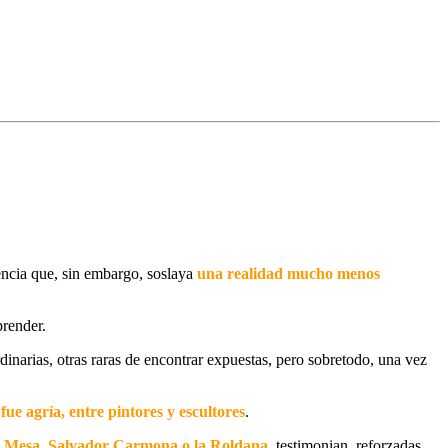
ncia que, sin embargo,
soslaya
una realidad mucho menos
prender.
inarias, otras raras de encontrar expuestas, pero sobretodo, una vez
fue agría, entre pintores y escultores
.
, Mesa, Salvador Carmona o la Roldana
, testimonian, reforzadas