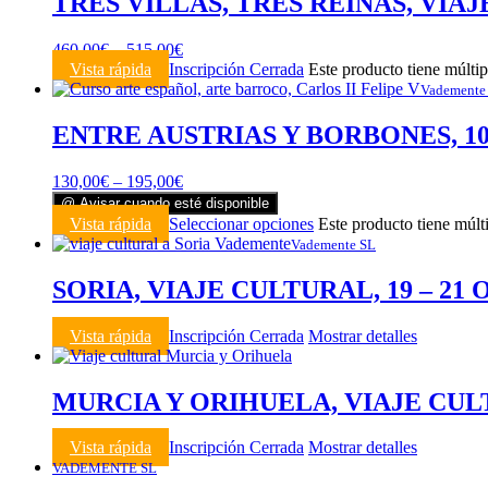
TRES VILLAS, TRES REINAS, VIAJ
460,00
€
–
515,00
€
Vista rápida
Inscripción Cerrada
Este producto tiene múltip
Vademente
ENTRE AUSTRIAS Y BORBONES, 10 oc
130,00
€
–
195,00
€
@ Avisar cuando esté disponible
Vista rápida
Seleccionar opciones
Este producto tiene múlt
Vademente SL
SORIA, VIAJE CULTURAL, 19 – 21
Vista rápida
Inscripción Cerrada
Mostrar detalles
MURCIA Y ORIHUELA, VIAJE CULT
Vista rápida
Inscripción Cerrada
Mostrar detalles
VADEMENTE SL