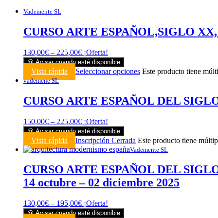
Vademente SL
CURSO ARTE ESPAÑOL,SIGLO XX, ARQ
130,00
€
–
225,00
€
¡Oferta!
@ Avisar cuando esté disponible
Vista rápida
Seleccionar opciones
Este producto tiene múlt
vademene SL
CURSO ARTE ESPAÑOL DEL SIGLO XIX
150,00
€
–
225,00
€
¡Oferta!
@ Avisar cuando esté disponible
Vista rápida
Inscripción Cerrada
Este producto tiene múltip
Vademente SL
CURSO ARTE ESPAÑOL DEL SIGLO
14 octubre – 02 diciembre 2025
130,00
€
–
195,00
€
¡Oferta!
@ Avisar cuando esté disponible