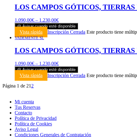
LOS CAMPOS GÓTICOS, TIERRAS DE PA
1.090,00
€
–
1.230,00
€
@ Avisar cuando esté disponible
Vista rápida
Inscripción Cerrada
Este producto tiene múltip
VADEMENTE SL
LOS CAMPOS GÓTICOS, TIERRAS DE P
1.090,00
€
–
1.230,00
€
@ Avisar cuando esté disponible
Vista rápida
Inscripción Cerrada
Este producto tiene múltip
Página 1 de 2
1
2
Mi cuenta
Tus Reservas
Contacto
Política de Privacidad
Política de Cookies
Aviso Legal
Condiciones Generales de Contratación