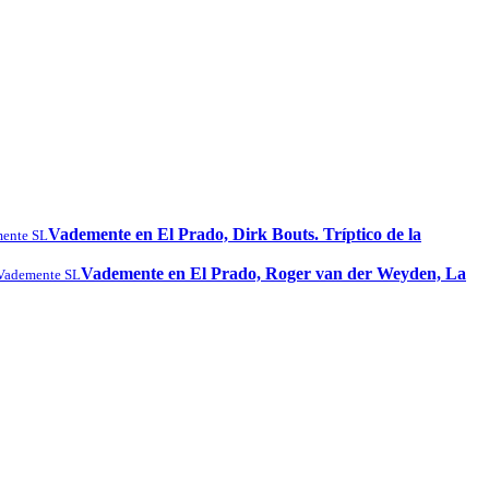
Vademente en El Prado, Dirk Bouts. Tríptico de la
ente SL
Vademente en El Prado, Roger van der Weyden, La
Vademente SL