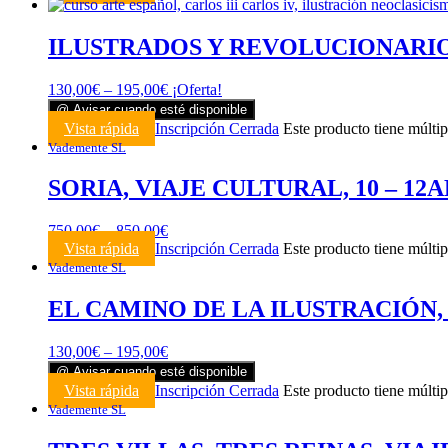
ILUSTRADOS Y REVOLUCIONARIOS, 
130,00
€
–
195,00
€
¡Oferta!
@ Avisar cuando esté disponible
Vista rápida
Inscripción Cerrada
Este producto tiene múltip
Vademente SL
SORIA, VIAJE CULTURAL, 10 – 12A
750,00
€
–
850,00
€
Vista rápida
Inscripción Cerrada
Este producto tiene múltip
Vademente SL
EL CAMINO DE LA ILUSTRACIÓN, 09
130,00
€
–
195,00
€
@ Avisar cuando esté disponible
Vista rápida
Inscripción Cerrada
Este producto tiene múltip
Vademente SL