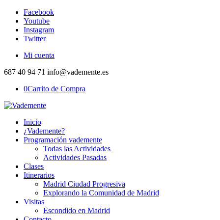
Facebook
Youtube
Instagram
Twitter
Mi cuenta
687 40 94 71 info@vademente.es
0
Carrito de Compra
Inicio
¿Vademente?
Programación vademente
Todas las Actividades
Actividades Pasadas
Clases
Itinerarios
Madrid Ciudad Progresiva
Explorando la Comunidad de Madrid
Visitas
Escondido en Madrid
Contacto