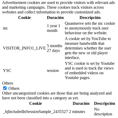
Advertisement cookies are used to provide visitors with relevant ads
and marketing campaigns. These cookies track visitors across
websites and collect information to provide customized ads.
Cookie
Duración
Descripción
Quantserve sets the mc cookie
1 year 1
mc
to anonymously track user
month
behaviour on the website.
A cookie set by YouTube to
measure bandwidth that
5 months
VISITOR_INFO1_LIVE
determines whether the user
27 days
gets the new or old player
interface.
YSC cookie is set by Youtube
and is used to track the views
YSC
session
of embedded videos on
Youtube pages.
Others
Others
Other uncategorized cookies are those that are being analyzed and
have not been classified into a category as yet.
Cookie
Duración
Descripción
No
_hjIncludedInSessionSample_2435527
2 minutes
description