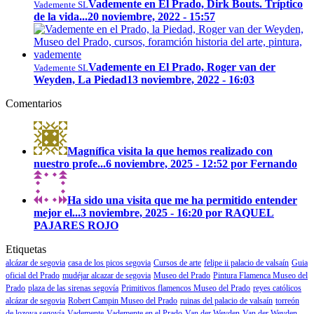
Vademente en El Prado, Dirk Bouts. Tríptico
Vademente SL
de la vida...
20 noviembre, 2022 - 15:57
Vademente en El Prado, Roger van der
Vademente SL
Weyden, La Piedad
13 noviembre, 2022 - 16:03
Comentarios
Magnífica visita la que hemos realizado con
nuestro profe...
6 noviembre, 2025 - 12:52 por Fernando
Ha sido una visita que me ha permitido entender
mejor el...
3 noviembre, 2025 - 16:20 por RAQUEL
PAJARES ROJO
Etiquetas
alcázar de segovia
casa de los picos segovia
Cursos de arte
felipe ii palacio de valsaín
Guia
oficial del Prado
mudéjar alcazar de segovia
Museo del Prado
Pintura Flamenca Museo del
Prado
plaza de las sirenas segovía
Primitivos flamencos Museo del Prado
reyes católicos
alcázar de segovia
Robert Campin Museo del Prado
ruinas del palacio de valsaín
torreón
de lozoya segovía
Vademente
Vademente en el Prado
Van der Weyden
Van der Weyden