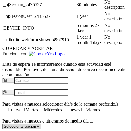
No
_hjSession_2435527
30 minutes
description
No
_hjSessionUser_2435527
1 year
description
5 months 27
No
DEVICE_INFO
days
description
1 year 1
No
mailerlite:webform:shown:4967915
month 4 days
description
GUARDAR Y ACEPTAR
Funciona con
Lista de espera
Te informaremos cuando esta actividad esté
disponible. Por favor, deja una dirección de correo electrónico válida
a continuación.
Para visitas a museos seleccionar día/s de la semana preferido/s
Lunes
Martes
Miércoles
Jueves
Viernes
Para visitas a museos e itinerarios de medio día ...