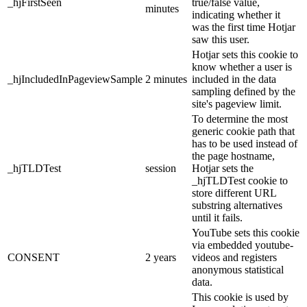
_hjFirstSeen
true/false value,
minutes
indicating whether it
was the first time Hotjar
saw this user.
Hotjar sets this cookie to
know whether a user is
_hjIncludedInPageviewSample
2 minutes
included in the data
sampling defined by the
site's pageview limit.
To determine the most
generic cookie path that
has to be used instead of
the page hostname,
_hjTLDTest
session
Hotjar sets the
_hjTLDTest cookie to
store different URL
substring alternatives
until it fails.
YouTube sets this cookie
via embedded youtube-
CONSENT
2 years
videos and registers
anonymous statistical
data.
This cookie is used by