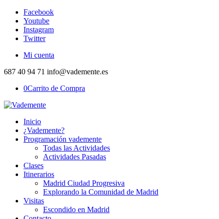
Facebook
Youtube
Instagram
Twitter
Mi cuenta
687 40 94 71 info@vademente.es
0
Carrito de Compra
Inicio
¿Vademente?
Programación vademente
Todas las Actividades
Actividades Pasadas
Clases
Itinerarios
Madrid Ciudad Progresiva
Explorando la Comunidad de Madrid
Visitas
Escondido en Madrid
Contacto