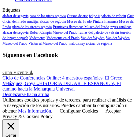
Etiquetas
alcázar de segovia
casa de los picos segovia
Cursos de arte
felipe ii palacio de valsaín
Guia
oficial del Prado
mudéjar alcazar de segovia
Museo del Prado
Pintura Flamenca Museo del
Prado
plaza de las sirenas segovía
Primitivos flamencos Museo del Prado
reyes católicos
alcázar de segovia
Robert Campin Museo del Prado
ruinas del palacio de valsaín
torreón
de lozoya segovía
Vademente
Vademente en el Prado
Van der Weyden
Van der Weyden
Museo del Prado
Visitas al Museo del Prado
walt disney alcázar de segovia
Síguenos en Facebook
Gina Vicente ♟
Ciclo de Conferencias Online: 4 maestros españoles. El Greco,
Velázquez, Goya...
HISTORIA DEL ARTE ESPAÑOL V, El
camino hacia la Monarquía Universal
Desplazarse hacia arriba
Utilizamos cookies propias y de terceros, para realizar el análisis de
la navegación de los usuarios. Puedes cambiar la configuración u
obtener
Mas Información
.
Configurar Cookies
Aceptar
Privacy & Cookies Policy
Cerrar