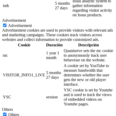
Issuu analytic system to
5 months
iutk
gather information
27 days
regarding visitor activity
on Issuu products.
Advertisement
Advertisement
Advertisement cookies are used to provide visitors with relevant ads
and marketing campaigns. These cookies track visitors across
websites and collect information to provide customized ads.
Cookie
Duración
Descripción
Quantserve sets the mc cookie
1 year 1
mc
to anonymously track user
month
behaviour on the website.
A cookie set by YouTube to
measure bandwidth that
5 months
VISITOR_INFO1_LIVE
determines whether the user
27 days
gets the new or old player
interface.
YSC cookie is set by Youtube
and is used to track the views
YSC
session
of embedded videos on
Youtube pages.
Others
Others