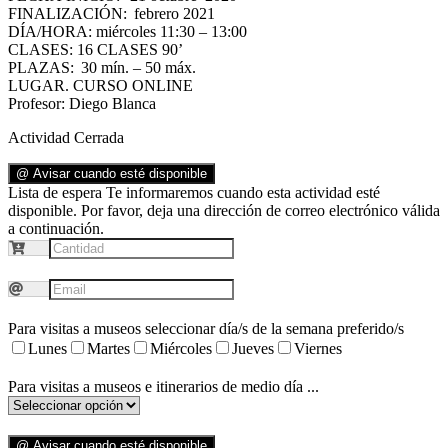
FINALIZACIÓN
:
febrero
20
2
1
DÍA/HORA:
m
iércoles
1
1
:
3
0 – 1
3
:
0
0
CLASES
:
1
6
CLASES 90’
PLAZAS:
3
0 mín
.
–
5
0 máx.
LUGAR.
CURSO ONLINE
Profesor:
Diego Blanca
Actividad Cerrada
@ Avisar cuando esté disponible
Lista de espera
Te informaremos cuando esta actividad esté
disponible. Por favor, deja una dirección de correo electrónico válida
a continuación.
Para visitas a museos seleccionar día/s de la semana preferido/s
Lunes
Martes
Miércoles
Jueves
Viernes
Para visitas a museos e itinerarios de medio día ...
@ Avisar cuando esté disponible