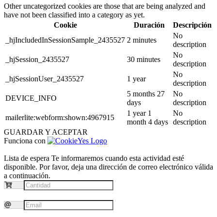
Other uncategorized cookies are those that are being analyzed and
have not been classified into a category as yet.
Cookie
Duración
Descripción
No
_hjIncludedInSessionSample_2435527
2 minutes
description
No
_hjSession_2435527
30 minutes
description
No
_hjSessionUser_2435527
1 year
description
5 months 27
No
DEVICE_INFO
days
description
1 year 1
No
mailerlite:webform:shown:4967915
month 4 days
description
GUARDAR Y ACEPTAR
Funciona con
Lista de espera
Te informaremos cuando esta actividad esté
disponible. Por favor, deja una dirección de correo electrónico válida
a continuación.