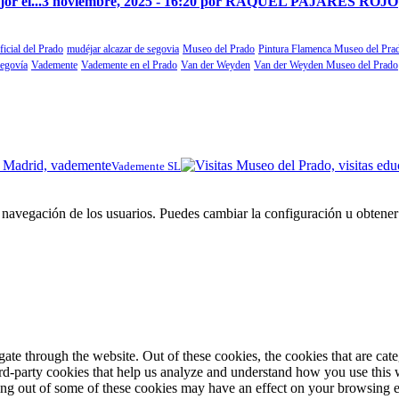
r el...
3 noviembre, 2025 - 16:20 por RAQUEL PAJARES ROJO
ficial del Prado
mudéjar alcazar de segovia
Museo del Prado
Pintura Flamenca Museo del Pra
segovía
Vademente
Vademente en el Prado
Van der Weyden
Van der Weyden Museo del Prado
Vademente SL
 la navegación de los usuarios. Puedes cambiar la configuración u obtene
te through the website. Out of these cookies, the cookies that are cate
hird-party cookies that help us analyze and understand how you use this
ting out of some of these cookies may have an effect on your browsing 