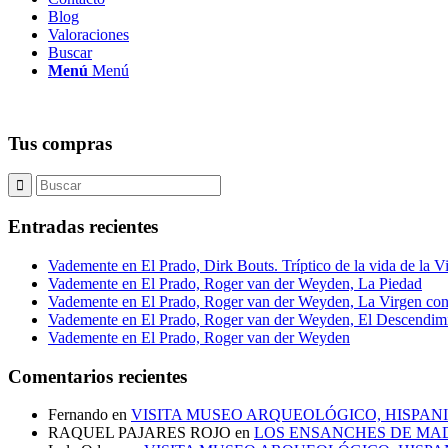
Blog
Valoraciones
Buscar
Menú
Menú
Tus compras
Entradas recientes
Vademente en El Prado, Dirk Bouts. Tríptico de la vida de la V
Vademente en El Prado, Roger van der Weyden, La Piedad
Vademente en El Prado, Roger van der Weyden, La Virgen con
Vademente en El Prado, Roger van der Weyden, El Descendim
Vademente en El Prado, Roger van der Weyden
Comentarios recientes
Fernando
en
VISITA MUSEO ARQUEOLÓGICO, HISPANI
RAQUEL PAJARES ROJO
en
LOS ENSANCHES DE MAD