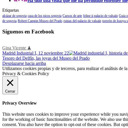
Ha sido una visita que me ha permitido entender mejo
Etiquetas
alcázar de segovia
casa de los picos segovia
Cursos de arte
felipe ii palacio de valsaín
Guia o
de segovia
Robert Campin Museo del Prado
ruinas del palacio de valsaín
torreón de lozoya 
Síguenos en Facebook
Gina Vicente ♟
Madrid Industrial I, 12 noviembre 22
Tesoro del Delfín, las joyas del Museo del Prado
Desplazarse hacia arriba
Utilizamos cookies propias y de terceros, para realizar el análisis de
Privacy & Cookies Policy
Cerrar
Privacy Overview
This website uses cookies to improve your experience while you naviga
for the working of basic functionalities of the website. We also use t
consent. You also have the option to opt-out of these cookies. But op