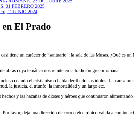
NIA ROMANA, 23 OCTUBRE 2025
, 01 FEBRERO 2025
ero, 15JUNIO 2024
 en El Prado
casi tiene un carácter de “santuario”: la sala de las Musas. ¿Qué es un
de obras cuya temática nos remite en la tradición grecorromana.
incluso cuando el cristianismo había derribado sus ídolos. La causa no e
ud, la justicia, el triunfo, la inmortalidad y un largo etc.
os hechos y las hazañas de dioses y héroes que continuaron alimentando 
 Por favor, deja una dirección de correo electrónico válida a continuac