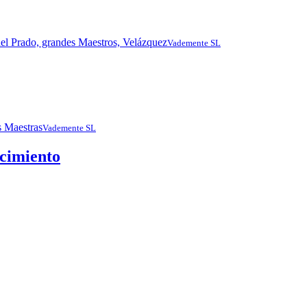
Vademente SL
Vademente SL
acimiento