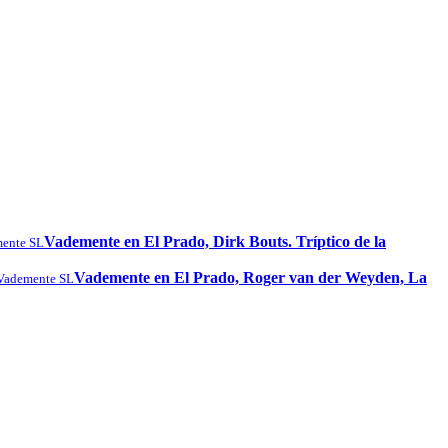
Vademente en El Prado, Dirk Bouts. Tríptico de la
ente SL
Vademente en El Prado, Roger van der Weyden, La
Vademente SL