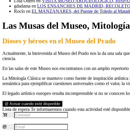
Lola Odero
en
VISITA MUSEO ARQUEOLÓGICO, HISPA
gdadama
en
LOS ENSANCHES DE MADRID, RECOLETOS
Rocío
en
EL MANZANARES, del Puente de Toledo al Matad
Las Musas del Museo, Mitología
Dioses y héroes en el Museo del Prado
Actualmente, la bienvenida al Museo del Prado nos la da una sala que 
ciencia.
En las salas de este Museo nos encontramos con un amplio repertorio 
La Mitología Clásica se mantuvo como fuente de inspiración artística 
semántica para ejemplificar cuestiones universales como el valor, la virt
El legado artístico europeo resulta incomprensible si no se conocen l
@ Avisar cuando esté disponible
Lista de espera
Te informaremos cuando esta actividad esté disponible.