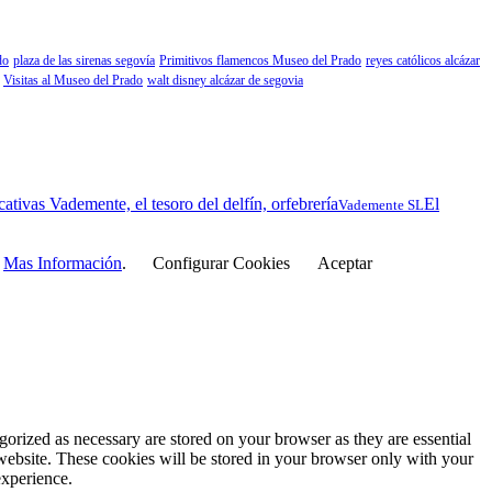
do
plaza de las sirenas segovía
Primitivos flamencos Museo del Prado
reyes católicos alcázar
Visitas al Museo del Prado
walt disney alcázar de segovia
El
Vademente SL
r
Mas Información
.
Configurar Cookies
Aceptar
gorized as necessary are stored on your browser as they are essential
 website. These cookies will be stored in your browser only with your
experience.