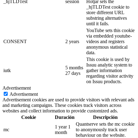
_hjTLDTest
session
Hotjar sets the
_hjTLDTest cookie to
store different URL
substring alternatives
until it fails.
YouTube sets this cookie
via embedded youtube-
CONSENT
2 years
videos and registers
anonymous statistical
data.
This cookie is used by
Issuu analytic system to
5 months
iutk
gather information
27 days
regarding visitor activity
on Issuu products.
Advertisement
Advertisement
Advertisement cookies are used to provide visitors with relevant ads
and marketing campaigns. These cookies track visitors across
websites and collect information to provide customized ads.
Cookie
Duración
Descripción
Quantserve sets the mc cookie
1 year 1
mc
to anonymously track user
month
behaviour on the website.