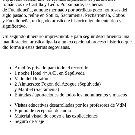
románicos de Castilla y León. Por su parte, las tierras
de
Fuentidueña
, aunque mermado por pérdidas poco honrosas del
siglo pasado, reúne en Sotillo,
Sacramenia
,
Pecharromán
, Cobos
y
Fuentidueña
,
un legado artístico e histórico igualmente rico y
significativo.
Un segundo itinerario imprescindible para seguir descubriendo una
manifestación artística ligada a un excepcional proceso histórico que
dio forma a estas tierras segovianas.
Autobús privado para
todo el recorrido
1 noche Hotel 4* A/D, en
Sepúlveda
Vado del Duratón
2
Almuerzo
s:
Fogón del Azogue
(
Sepúlveda
)
y
Maribel
(
Sacramenia
)
Entradas / aportaciones de todos los monumentos y museos
Visitas educativas desarrolladas por los profesores de
VdM
Equipo de recepción de audio
Material visual de apoyo a las explicaciones
Seguro de viaje