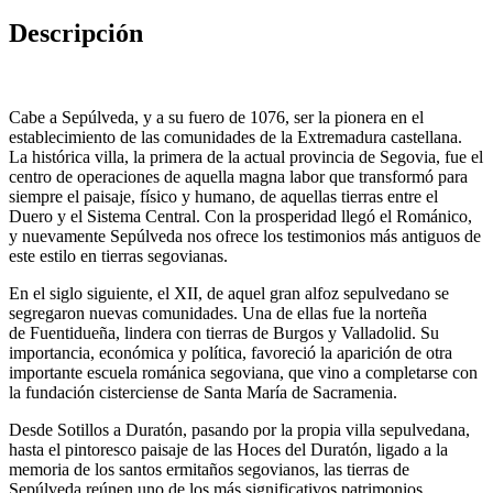
Descripción
Cabe a Sepúlveda, y a su fuero de 1076, ser la pionera en el
establecimiento de las comunidades de la Extremadura castellana.
La histórica villa, la primera de la actual provincia de Segovia, fue el
centro de operaciones de aquella magna labor que transformó para
siempre el paisaje, físico y humano, de aquellas tierras entre el
Duero y el Sistema Central. Con la prosperidad llegó el Románico,
y nuevamente Sepúlveda nos ofrece los testimonios más antiguos de
este estilo en tierras segovianas.
En el siglo siguiente, el XII, de aquel gran alfoz sepulvedano se
segregaron nuevas comunidades. Una de ellas fue la norteña
de
Fuentidueña
, lindera con tierras de Burgos y Valladolid. Su
importancia, económica y política, favoreció la aparición de otra
importante escuela románica segoviana, que vino a completarse con
la fundación cisterciense de Santa María de
Sacramenia
.
Desde Sotillos a Duratón, pasando por la propia villa sepulvedana,
hasta el pintoresco paisaje de las Hoces del Duratón, ligado a la
memoria de los santos ermitaños segovianos, las tierras de
Sepúlveda reúnen uno de los más significativos patrimonios