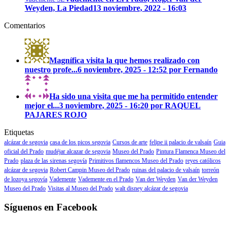
Weyden, La Piedad
13 noviembre, 2022 - 16:03
Comentarios
Magnífica visita la que hemos realizado con
nuestro profe...
6 noviembre, 2025 - 12:52 por Fernando
Ha sido una visita que me ha permitido entender
mejor el...
3 noviembre, 2025 - 16:20 por RAQUEL
PAJARES ROJO
Etiquetas
alcázar de segovia
casa de los picos segovia
Cursos de arte
felipe ii palacio de valsaín
Guia
oficial del Prado
mudéjar alcazar de segovia
Museo del Prado
Pintura Flamenca Museo del
Prado
plaza de las sirenas segovía
Primitivos flamencos Museo del Prado
reyes católicos
alcázar de segovia
Robert Campin Museo del Prado
ruinas del palacio de valsaín
torreón
de lozoya segovía
Vademente
Vademente en el Prado
Van der Weyden
Van der Weyden
Museo del Prado
Visitas al Museo del Prado
walt disney alcázar de segovia
Síguenos en Facebook