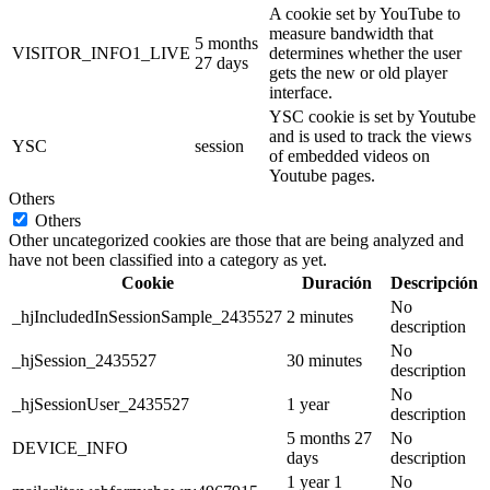
A cookie set by YouTube to
measure bandwidth that
5 months
VISITOR_INFO1_LIVE
determines whether the user
27 days
gets the new or old player
interface.
YSC cookie is set by Youtube
and is used to track the views
YSC
session
of embedded videos on
Youtube pages.
Others
Others
Other uncategorized cookies are those that are being analyzed and
have not been classified into a category as yet.
Cookie
Duración
Descripción
No
_hjIncludedInSessionSample_2435527
2 minutes
description
No
_hjSession_2435527
30 minutes
description
No
_hjSessionUser_2435527
1 year
description
5 months 27
No
DEVICE_INFO
days
description
1 year 1
No