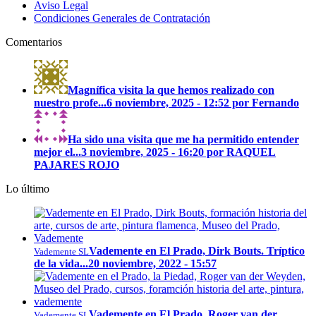
Aviso Legal
Condiciones Generales de Contratación
Comentarios
Magnífica visita la que hemos realizado con
nuestro profe...
6 noviembre, 2025 - 12:52 por Fernando
Ha sido una visita que me ha permitido entender
mejor el...
3 noviembre, 2025 - 16:20 por RAQUEL
PAJARES ROJO
Lo último
Vademente en El Prado, Dirk Bouts. Tríptico
Vademente SL
de la vida...
20 noviembre, 2022 - 15:57
Vademente en El Prado, Roger van der
Vademente SL