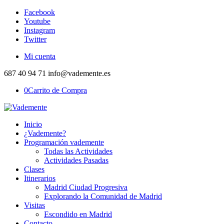
Facebook
Youtube
Instagram
Twitter
Mi cuenta
687 40 94 71 info@vademente.es
0
Carrito de Compra
Inicio
¿Vademente?
Programación vademente
Todas las Actividades
Actividades Pasadas
Clases
Itinerarios
Madrid Ciudad Progresiva
Explorando la Comunidad de Madrid
Visitas
Escondido en Madrid
Contacto